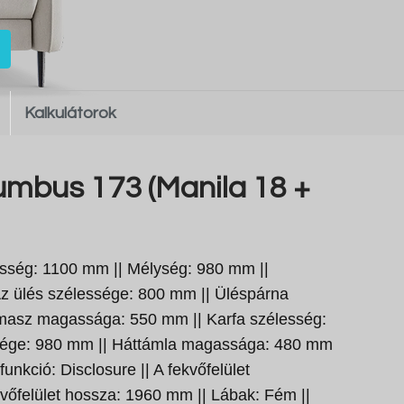
Kalkulátorok
umbus 173 (Manila 18 +
sség: 1100 mm || Mélység: 980 mm ||
z ülés szélessége: 800 mm || Üléspárna
ámasz magassága: 550 mm || Karfa szélesség:
sége: 980 mm || Háttámla magassága: 480 mm
 funkció: Disclosure || A fekvőfelület
vőfelület hossza: 1960 mm || Lábak: Fém ||