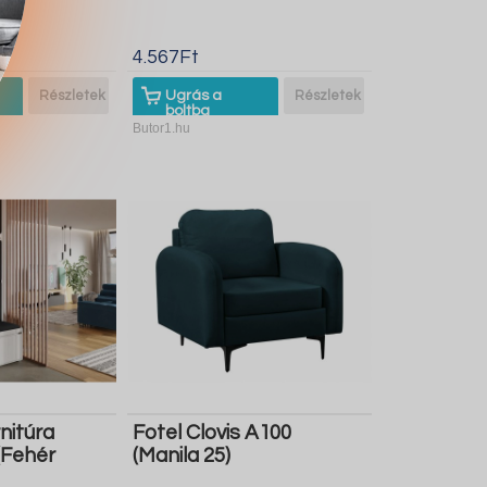
4.567Ft
Részletek
Ugrás a
Részletek
boltba
Butor1.hu
nitúra
Fotel Clovis A100
(Fehér
(Manila 25)