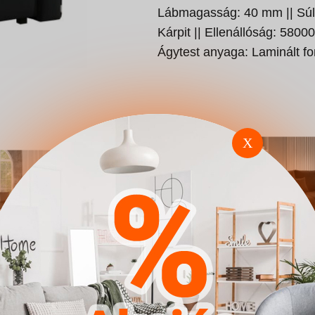
Lábmagasság: 40 mm || Súly
Kárpit || Ellenállóság: 58000
Ágytest anyaga: Laminált fo
X
torok
Karosszék Seattle E101
Kanapéágy M
(Riviera_97)
(Manila 04)