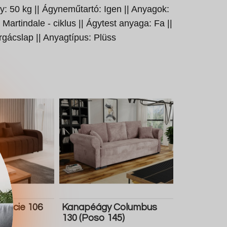
: 50 kg || Ágyneműtartó: Igen || Anyagok:
 Martindale - ciklus || Ágytest anyaga: Fa ||
rgácslap || Anyagtípus: Plüss
uncie 106
Kanapéágy Columbus
130 (Poso 145)