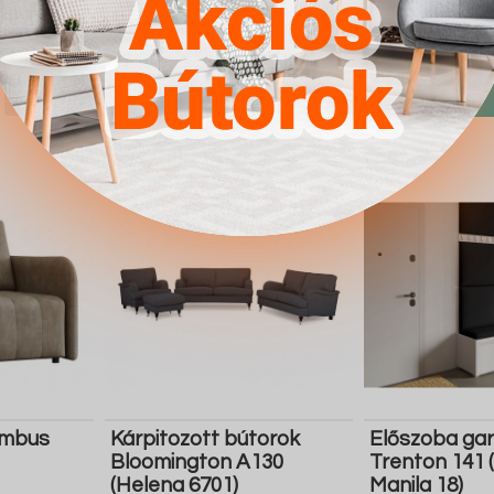
4.567Ft
4.567Ft
Részletek
Ugrás a
Részletek
Ugrás a
boltba
boltba
Butor1.hu
Butor1.hu
umbus
Kárpitozott bútorok
Előszoba gar
Bloomington A130
Trenton 141 
(Helena 6701)
Manila 18)