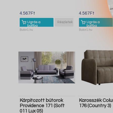
4.567Ft
4.567Ft
Ugrás a
Részletek
Ugrás a
boltba
boltba
Butor1.hu
Butor1.hu
Kárpitozott bútorok
Karosszék Col
Providence 171 (Soft
176 (Country 3)
011 Lux 05)