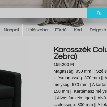
Nappali
Hálószoba
Fürdő
Kert
Dolgozó
Karosszék Col
Zebra)
159.200 Ft
Magasság: 850 mm || Széle
Ülésmagasság: 370 mm || A
mélység: 570 mm || A kart
150 mm || Kartámasz mély
|| Alvás funkció: Igen || Alvó
szélessége: 800 mm || A fek