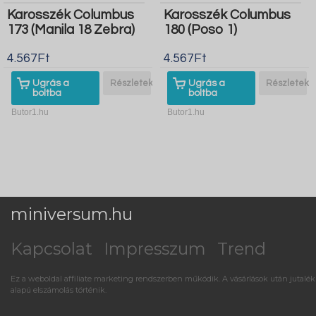
Karosszék Columbus
Karosszék Columbus
173 (Manila 18 Zebra)
180 (Poso 1)
4.567Ft
4.567Ft
Ugrás a
Részletek
Ugrás a
Részletek
boltba
boltba
Butor1.hu
Butor1.hu
miniversum.hu
Kapcsolat
Impresszum
Trend
Ez a weboldal affiliate marketing rendszerben működik. A vásárlások után jutalék
alapú elszámolás történik.