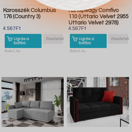
Karosszék Columbus
Kanapéágy Comfivo
176 (Country 3)
110 (Uttario Velvet 2955
Uttario Velvet 2978)
4.567Ft
4.567Ft
Ugrás a
Részletek
Ugrás a
Részletek
boltba
boltba
Butor1.hu
Butor1.hu