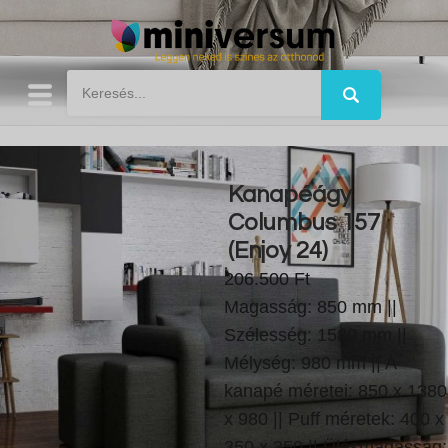
Kanapéágy
Columbus 157
(Enjoy 24)
206.500 Ft
Magasság: 850 mm ||
Szélesség: 1580 mm ||
Mélység: 980 mm || A
kanapé méretei: 850 x 1380
x 980 || Puff méretek: 400 x
350 x 350 || Ülésmagasság: