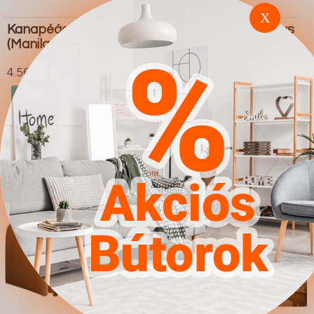
X
Kanapéágy Muncie 106
Kanapéágy Columbus
(Manila 04)
130 (Poso 145)
4.567Ft
4.567Ft
Ugrás a
Részletek
Ugrás a
Részletek
boltba
boltba
Butor1.hu
Butor1.hu