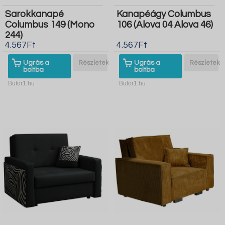
Sarokkanapé
Kanapéágy Columbus
Columbus 149 (Mono
106 (Alova 04 Alova 46)
244)
4.567Ft
4.567Ft
Ugrás a
Részletek
Ugrás a
Részletek
boltba
boltba
Butor1.hu
Butor1.hu