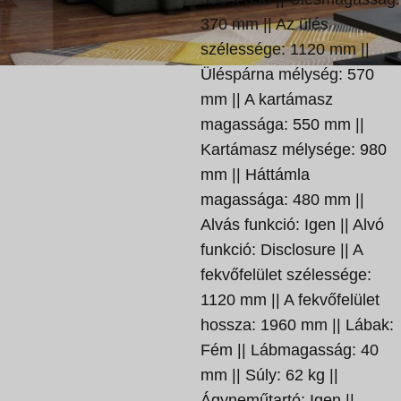
370 mm || Az ülés
szélessége: 1120 mm ||
Üléspárna mélység: 570
mm || A kartámasz
magassága: 550 mm ||
Kartámasz mélysége: 980
mm || Háttámla
magassága: 480 mm ||
Alvás funkció: Igen || Alvó
funkció: Disclosure || A
fekvőfelület szélessége:
1120 mm || A fekvőfelület
hossza: 1960 mm || Lábak:
Fém || Lábmagasság: 40
mm || Súly: 62 kg ||
Ágyneműtartó: Igen ||