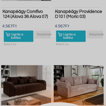
Kanapéágy Comfivo
Kanapéágy Providence
124 (Alova 36 Alova 07)
D101 (Moric 03)
4.567Ft
4.567Ft
Ugrás a
Részletek
Ugrás a
Részletek
boltba
boltba
Butor1.hu
Butor1.hu