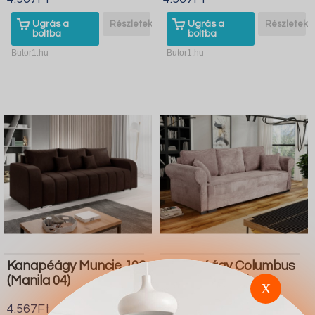
Ugrás a
Részletek
Ugrás a
Részletek
boltba
boltba
Butor1.hu
Butor1.hu
Kanapéágy Muncie 106
Kanapéágy Columbus
(Manila 04)
130 (Poso 145)
X
4.567Ft
4.567Ft