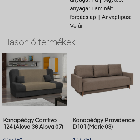
anyaga: Laminált
forgácslap || Anyagtípus:
Velúr
Hasonló termékek
Kanapéágy Comfivo
Kanapéágy Providence
124 (Alova 36 Alova 07)
D101 (Moric 03)
4.567Ft
4.567Ft