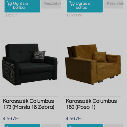
Ugrás a
Részletek
Ugrás a
Részletek
boltba
boltba
Butor1.hu
Butor1.hu
Karosszék Columbus
Karosszék Columbus
173 (Manila 18 Zebra)
180 (Poso 1)
4.567Ft
4.567Ft