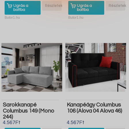
Ugrás a
Részletek
Ugrás a
Részletek
boltba
boltba
Butor1.hu
Butor1.hu
Sarokkanapé
Kanapéágy Columbus
Columbus 149 (Mono
106 (Alova 04 Alova 46)
244)
4.567Ft
4.567Ft