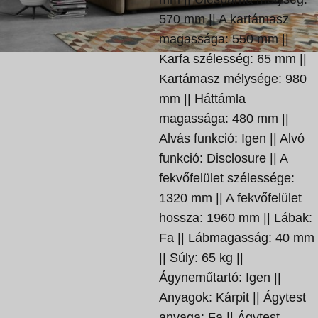
570 mm || A kartámasz
magassága: 550 mm ||
Karfa szélesség: 65 mm ||
Kartámasz mélysége: 980
mm || Háttámla
magassága: 480 mm ||
Alvás funkció: Igen || Alvó
funkció: Disclosure || A
fekvőfelület szélessége:
1320 mm || A fekvőfelület
hossza: 1960 mm || Lábak:
Fa || Lábmagasság: 40 mm
|| Súly: 65 kg ||
Ágyneműtartó: Igen ||
Anyagok: Kárpit || Ágytest
anyaga: Fa || Ágytest