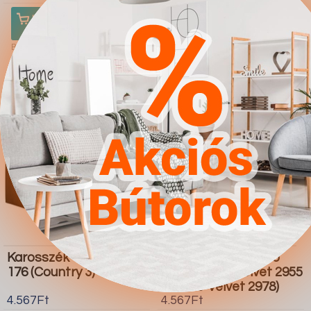
Ugrás a
Részletek
Ugrás a
Részletek
boltba
boltba
Butor1.hu
Butor1.hu
Karosszék Columbus
Kanapéágy Comfivo
176 (Country 3)
110 (Uttario Velvet 2955
Uttario Velvet 2978)
4.567Ft
4.567Ft