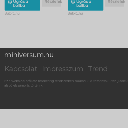
Ugrás a
Részletek
Ugrás a
Részletek
boltba
boltba
Butor1.hu
Butor1.hu
miniversum.hu
Kapcsolat
Impresszum
Trend
Ez a weboldal affiliate marketing rendszerben működik. A vásárlások után jutalék
alapú elszámolás történik.