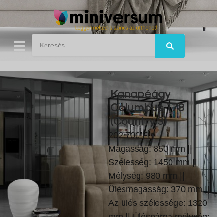
Kanapéágy
Columbus 178
(Country 3)
202.700 Ft
Magasság: 850 mm ||
Szélesség: 1450 mm ||
Mélység: 980 mm ||
Ülésmagasság: 370 mm ||
Az ülés szélessége: 1320
mm || Üléspárna mélység: