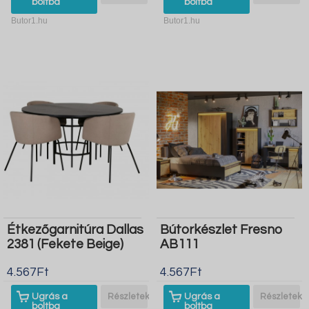
boltba
boltba
Butor1.hu
Butor1.hu
Étkezőgarnitúra Dallas
Bútorkészlet Fresno
2381 (Fekete Beige)
AB111
4.567Ft
4.567Ft
Ugrás a
Részletek
Ugrás a
Részletek
boltba
boltba