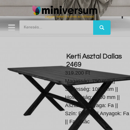
Kerti Asztal Dallas
2469
319.200 Ft
Magasság: 750 mm ||
Szélesség: 1000 mm ||
Hosszúság: 2000 mm ||
Asztallap anyaga: Fa ||
Szín: Fekete || Anyagok: Fa
|| Fa: Akác