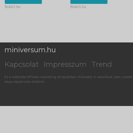
Butor1.hu
Butor1.hu
miniversum.hu
Kapcsolat
Impresszum
Trend
Ez a weboldal affiliate marketing rendszerben működik. A vásárlások után jutalék
alapú elszámolás történik.