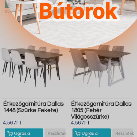
boltba
boltba
Butor1.hu
Butor1.hu
Étkezőgarnitúra Dallas
Étkezőgarnitúra Dallas
1448 (Szürke Fekete)
1805 (Fehér
Világosszürke)
4.567Ft
4.567Ft
Ugrás a
Részletek
Ugrás a
Részletek