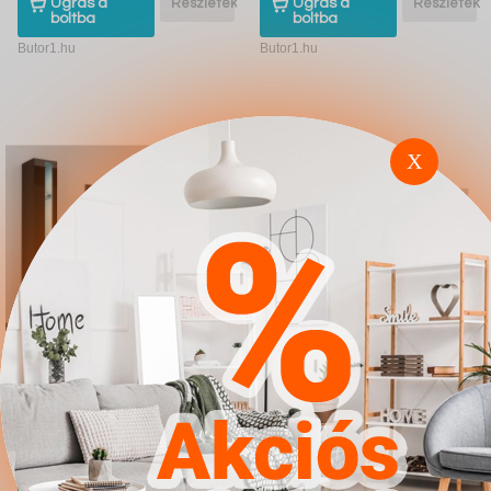
Ugrás a
Részletek
Ugrás a
Részletek
boltba
boltba
Butor1.hu
Butor1.hu
X
Nappali szett Charlotte
Galériaágy Hartford
A111 (Fekete Fényes
366 (Fehér Fényes
fekete)
fehér Türkiz)
4.567Ft
4.567Ft
Ugrás a
Részletek
Ugrás a
Részletek