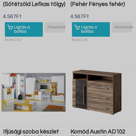
(Sötétzöld Lefkas tölgy)
(Fehér Fényes fehér)
4.567Ft
4.567Ft
Ugrás a
Részletek
Ugrás a
Részletek
boltba
boltba
Butor1.hu
Butor1.hu
Ifjúsági szoba készlet
Komód Austin AD102