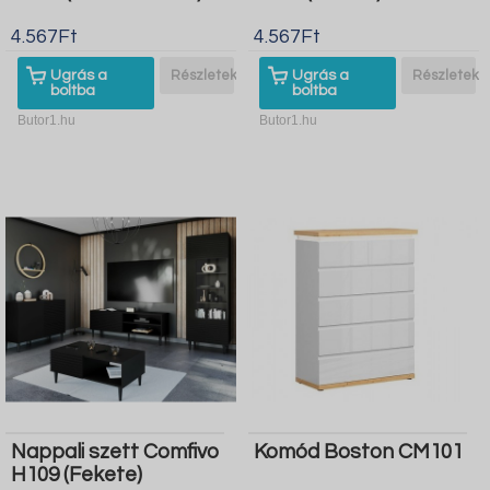
4.567Ft
4.567Ft
Ugrás a
Részletek
Ugrás a
Részletek
boltba
boltba
Butor1.hu
Butor1.hu
Nappali szett Comfivo
Komód Boston CM101
H109 (Fekete)