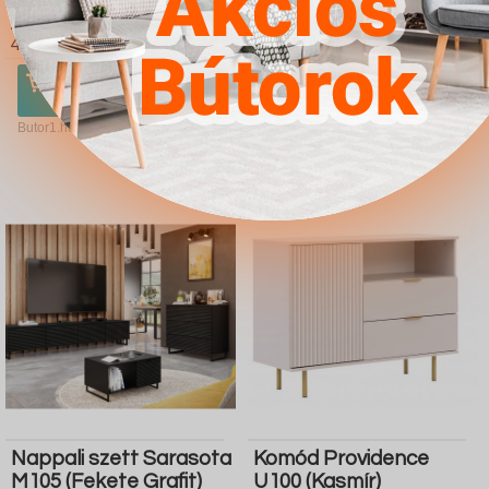
Providence H114 (Fehér
(Monastery tölgy
Arany tölgy)
Fekete)
4.567Ft
4.567Ft
Ugrás a
Részletek
Ugrás a
Részletek
boltba
boltba
Butor1.hu
Butor1.hu
Nappali szett Sarasota
Komód Providence
M105 (Fekete Grafit)
U100 (Kasmír)