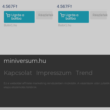
4.567Ft
4.567Ft
Ugrás a
Részletek
Ugrás a
Részletek
boltba
boltba
Butor1.hu
Butor1.hu
miniversum.hu
Kapcsolat
Impresszum
Trend
Ez a weboldal affiliate marketing rendszerben működik. A vásárlások után jutalék
alapú elszámolás történik.