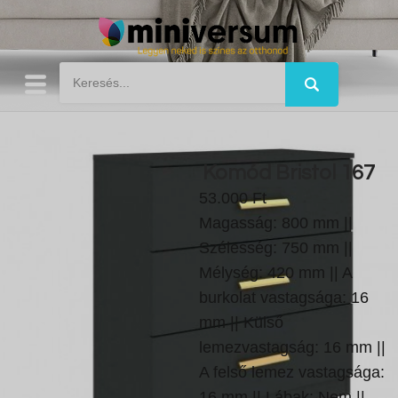
Komód Bristol 167
53.000 Ft
Magasság: 800 mm ||
Szélesség: 750 mm ||
Mélység: 420 mm || A
burkolat vastagsága: 16
mm || Külső
lemezvastagság: 16 mm ||
A felső lemez vastagsága:
16 mm || Lábak: Nem ||