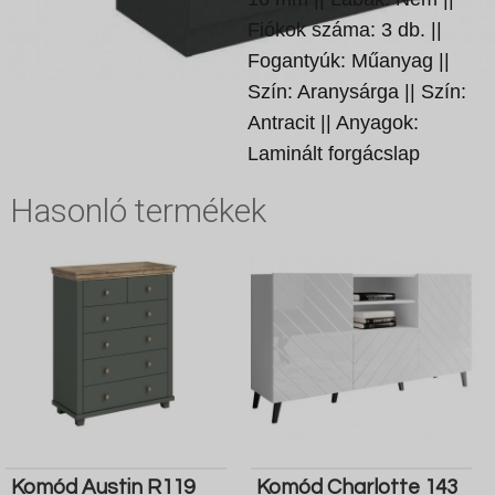
Fiókok száma: 3 db. ||
Fogantyúk: Műanyag ||
Szín: Aranysárga || Szín:
Antracit || Anyagok:
Laminált forgácslap
Hasonló termékek
Komód Austin R119
Komód Charlotte 143