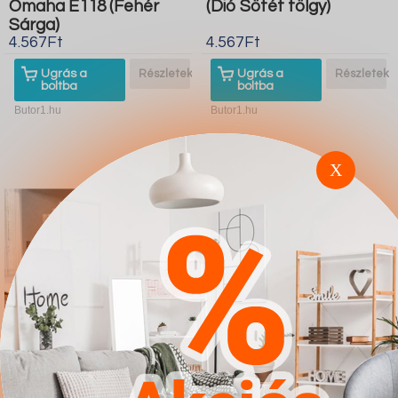
Omaha E118 (Fehér
(Dió Sötét tölgy)
Sárga)
4.567Ft
4.567Ft
Ugrás a
Részletek
Ugrás a
Részletek
boltba
boltba
Butor1.hu
Butor1.hu
X
Bútorkészlet
Komód Austin C101