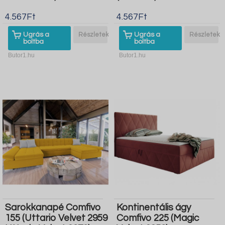
4.567Ft
4.567Ft
Ugrás a
Részletek
Ugrás a
Részletek
boltba
boltba
Butor1.hu
Butor1.hu
Sarokkanapé Comfivo
Kontinentális ágy
155 (Uttario Velvet 2959
Comfivo 225 (Magic