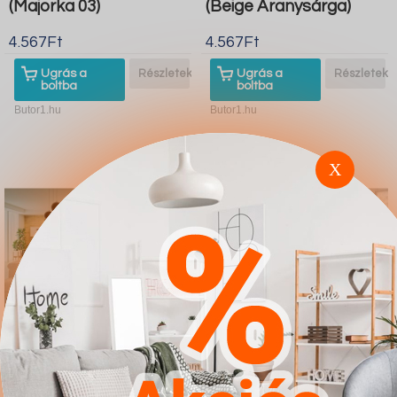
(Majorka 03)
(Beige Aranysárga)
4.567Ft
4.567Ft
Ugrás a
Részletek
Ugrás a
Részletek
boltba
boltba
Butor1.hu
Butor1.hu
X
Sarokkanapé Comfivo
Kanapéágy Comfivo