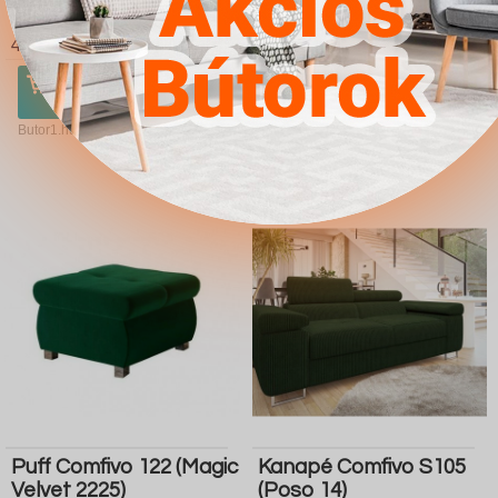
S103 (Poso 100)
124 (Alova 36 Alova 07)
4.567Ft
4.567Ft
Ugrás a
Részletek
Ugrás a
Részletek
boltba
boltba
Butor1.hu
Butor1.hu
Puff Comfivo 122 (Magic
Kanapé Comfivo S105
Velvet 2225)
(Poso 14)