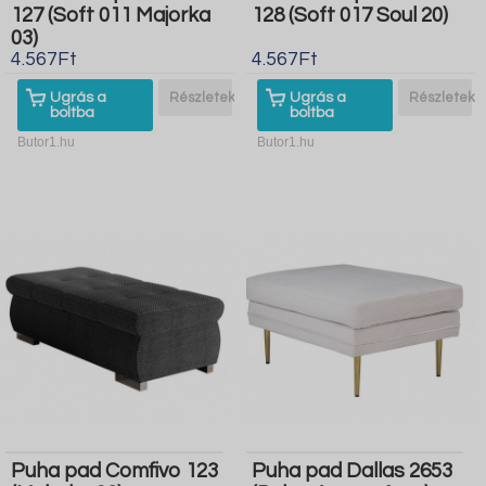
127 (Soft 011 Majorka
128 (Soft 017 Soul 20)
03)
4.567Ft
4.567Ft
Ugrás a
Részletek
Ugrás a
Részletek
boltba
boltba
Butor1.hu
Butor1.hu
Puha pad Comfivo 123
Puha pad Dallas 2653