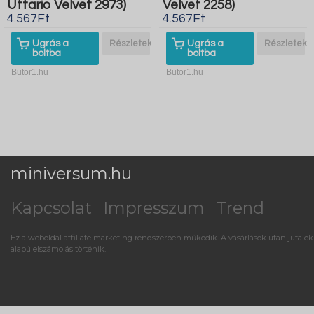
Uttario Velvet 2973)
Velvet 2258)
4.567Ft
4.567Ft
Ugrás a
Részletek
Ugrás a
Részletek
boltba
boltba
Butor1.hu
Butor1.hu
miniversum.hu
Kapcsolat
Impresszum
Trend
Ez a weboldal affiliate marketing rendszerben működik. A vásárlások után jutalék
alapú elszámolás történik.