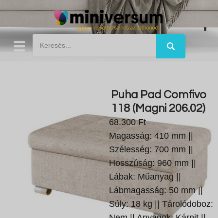
Puha Pad Comfivo
118 (Magni 206.02)
68.300 Ft
Magasság: 410 mm ||
Szélesség: 700 mm ||
Hosszúság: 960 mm ||
Lábak: Műanyag ||
Lábmagasság: 50 mm ||
Súly: 18 kg || Tárolódoboz:
Nem || Anyagok: Kárpit ||