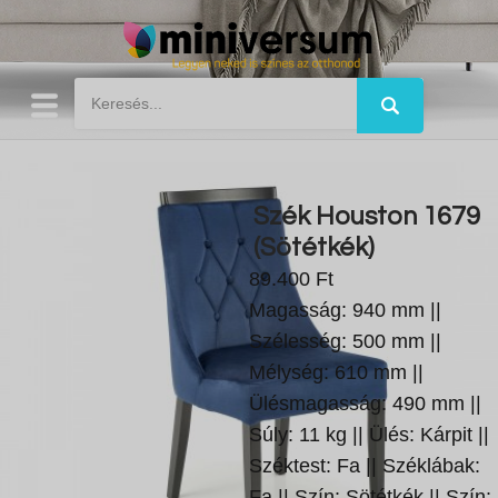
Szék Houston 1679
(Sötétkék)
89.400 Ft
Magasság: 940 mm ||
Szélesség: 500 mm ||
Mélység: 610 mm ||
Ülésmagasság: 490 mm ||
Súly: 11 kg || Ülés: Kárpit ||
Széktest: Fa || Széklábak:
Fa || Szín: Sötétkék || Szín: