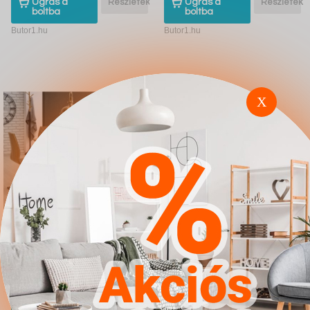
Ugrás a
Részletek
Ugrás a
Részletek
boltba
boltba
Butor1.hu
Butor1.hu
X
Étkezőgarnitúra
Étkezőgarnitúra Dallas
Houston 419
1448 (Szürke Fekete)
4.567Ft
4.567Ft
Ugrás a
Részletek
Ugrás a
Részletek