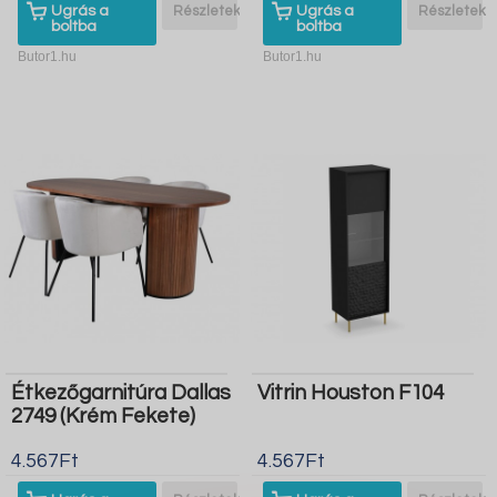
Ugrás a
Részletek
Ugrás a
Részletek
boltba
boltba
Butor1.hu
Butor1.hu
Étkezőgarnitúra Dallas
Vitrin Houston F104
2749 (Krém Fekete)
4.567Ft
4.567Ft