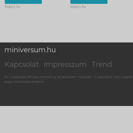
Butor1.hu
Butor1.hu
miniversum.hu
Kapcsolat
Impresszum
Trend
Ez a weboldal affiliate marketing rendszerben működik. A vásárlások után jutalék
alapú elszámolás történik.