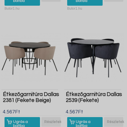
boltba
boltba
Butor1.hu
Butor1.hu
Étkezőgarnitúra Dallas
Étkezőgarnitúra Dallas
2381 (Fekete Beige)
2539 (Fekete)
4.567Ft
4.567Ft
Ugrás a
Részletek
Ugrás a
Részletek
boltba
boltba