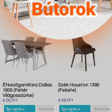
boltba
boltba
Butor1.hu
Butor1.hu
Étkezőgarnitúra Dallas
Szék Houston 1390
1805 (Fehér
(Fekete)
Világosszürke)
4.567Ft
4.567Ft
Ugrás a
Részletek
Ugrás a
Részletek