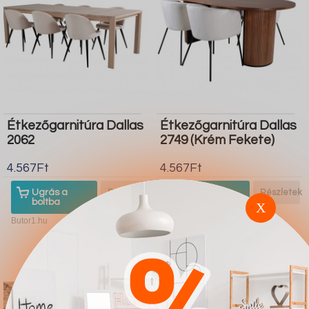
Étkezőgarnitúra Dallas
Étkezőgarnitúra Dallas
2062
2749 (Krém Fekete)
4.567Ft
4.567Ft
Ugrás a
Részletek
Ugrás a
Részletek
boltba
boltba
X
Butor1.hu
Butor1.hu