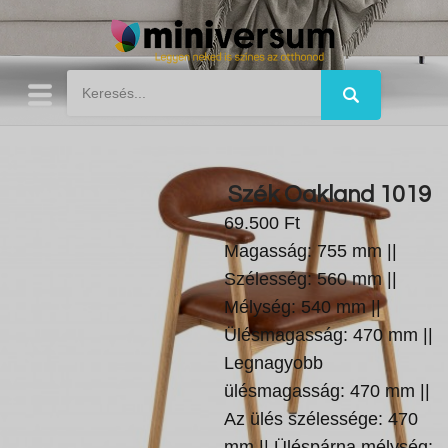
Szék Oakland 1019
69.500 Ft
Magasság: 755 mm ||
Szélesség: 560 mm ||
Mélység: 540 mm ||
Ülésmagasság: 470 mm ||
Legnagyobb
ülésmagasság: 470 mm ||
Az ülés szélessége: 470
mm || Üléspárna mélység: