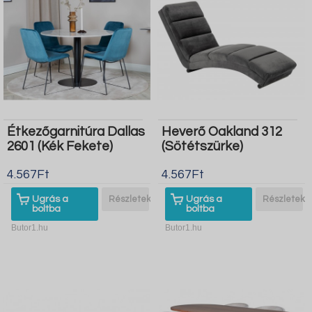
Étkezőgarnitúra Dallas
Heverő Oakland 312
2601 (Kék Fekete)
(Sötétszürke)
4.567Ft
4.567Ft
Ugrás a
Részletek
Ugrás a
Részletek
boltba
boltba
Butor1.hu
Butor1.hu