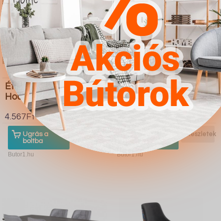
Étkezőgarnitúra
Étkezőgarnitúra Dallas
Houston 419
1448 (Szürke Fekete)
4.567Ft
4.567Ft
Ugrás a
Részletek
Ugrás a
Részletek
boltba
boltba
Butor1.hu
Butor1.hu