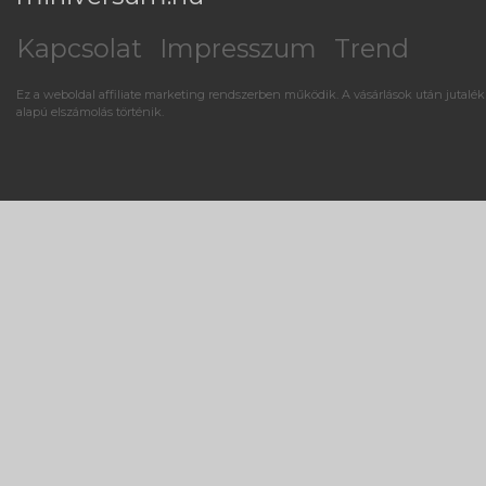
Kapcsolat
Impresszum
Trend
Ez a weboldal affiliate marketing rendszerben működik. A vásárlások után jutalék
alapú elszámolás történik.