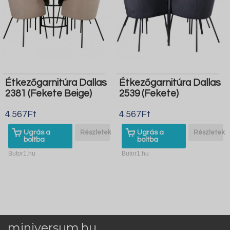
Étkezőgarnitúra Dallas
Étkezőgarnitúra Dallas
2381 (Fekete Beige)
2539 (Fekete)
4.567Ft
4.567Ft
Ugrás a
Részletek
Ugrás a
Részletek
boltba
boltba
Butor1.hu
Butor1.hu
miniversum.hu