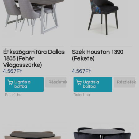
Étkezőgarnitúra Dallas
Szék Houston 1390
1805 (Fehér
(Fekete)
Világosszürke)
4.567Ft
4.567Ft
Ugrás a
Részletek
Ugrás a
Részletek
boltba
boltba
Butor1.hu
Butor1.hu