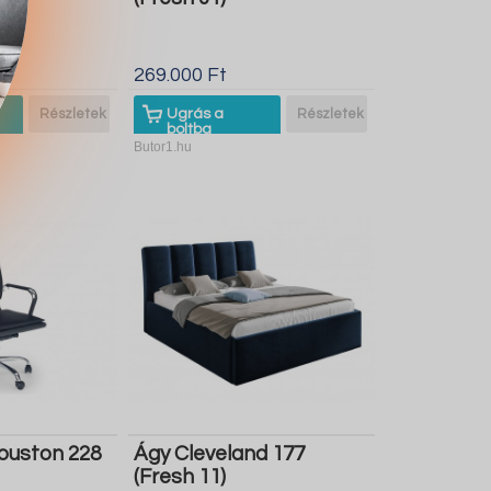
269.000 Ft
Részletek
Ugrás a
Részletek
boltba
Butor1.hu
Houston 228
Ágy Cleveland 177
(Fresh 11)