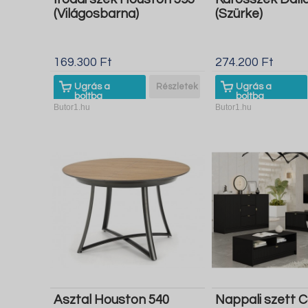
(Világosbarna)
(Szürke)
169.300 Ft
274.200 Ft
Ugrás a
Részletek
Ugrás a
boltba
boltba
Butor1.hu
Butor1.hu
Asztal Houston 540
Nappali szett 