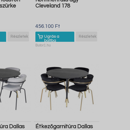
sszürke
Cleveland 178
456.100 Ft
Részletek
Ugrás a
Részletek
boltba
Butor1.hu
úra Dallas
Étkezőgarnitúra Dallas