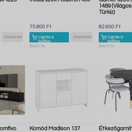
1489 (Világo
Türkiz)
75.800 Ft
82.600 Ft
Részletek
Ugrás a
Részletek
Ugrás a
boltba
boltba
Butor1.hu
Butor1.hu
Comfivo
Komód Madison 137
Étkezőgarnit