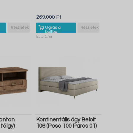
269.000 Ft
Részletek
Ugrás a
Részletek
boltba
Butor1.hu
tanton
Kontinentális ágy Beloit
tölgy)
106 (Poso 100 Paros 01)