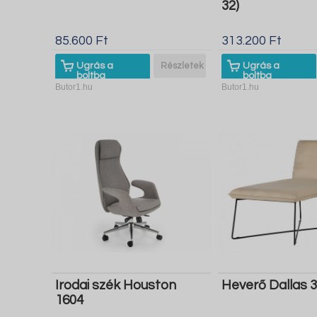
32)
85.600 Ft
313.200 Ft
Ugrás a
Részletek
Ugrás a
boltba
boltba
Butor1.hu
Butor1.hu
Irodai szék Houston
Heverő Dallas 
1604