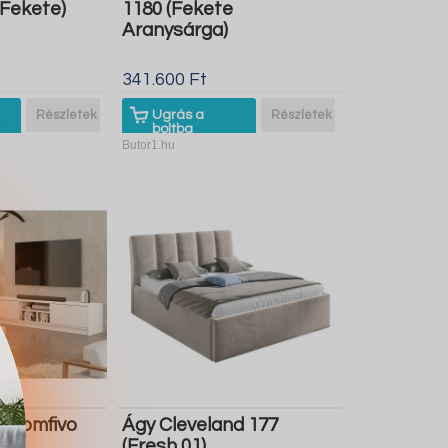
 Fekete)
1180 (Fekete
Aranysárga)
341.600 Ft
Részletek
Ugrás a
Részletek
boltba
Butor1.hu
t Comfivo
Ágy Cleveland 177
(Fresh 01)