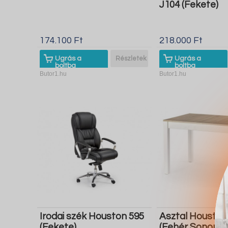
J104 (Fekete)
174.100 Ft
218.000 Ft
Ugrás a
Részletek
Ugrás a
boltba
boltba
Butor1.hu
Butor1.hu
Irodai szék Houston 595
Asztal Houston
(Fekete)
(Fehér Sonoma 