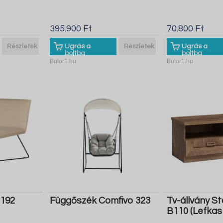
395.900 Ft
70.800 Ft
Részletek
Ugrás a
Részletek
Ugrás a
boltba
boltba
Butor1.hu
Butor1.hu
3192
Függőszék Comfivo 323
Tv-állvány S
B110 (Lefkas 