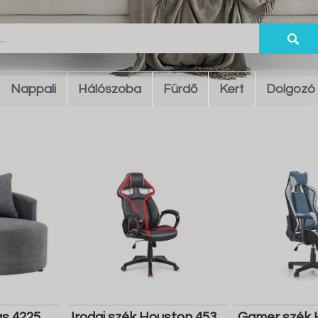
Nappali
Hálószoba
Fürdő
Kert
Dolgozó
as 4225
Irodai szék Houston 453
Gamer szék 