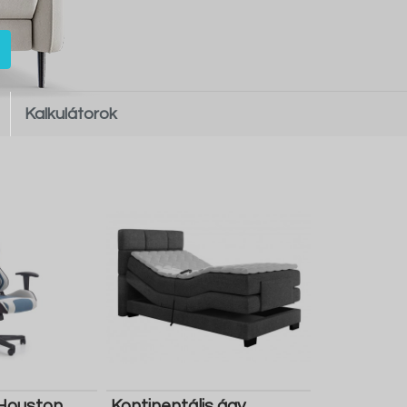
Kalkulátorok
Houston
Kontinentális ágy