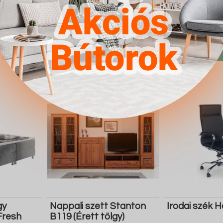
128.200 Ft
218.000 Ft
Részletek
Ugrás a
Részletek
Ugrás a
boltba
boltba
Butor1.hu
Butor1.hu
gy
Nappali szett Stanton
Irodai szék 
Fresh
B119 (Érett tölgy)