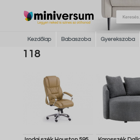
Kezdőlap
Babaszoba
Gyerekszoba
118
Irodai szék Houston 595
Karosszék Dall