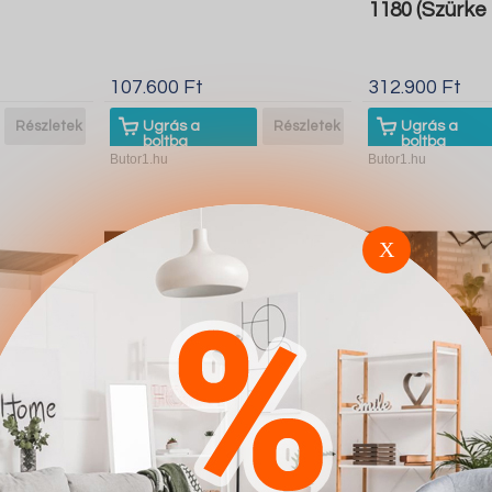
1180 (Szürke
107.600 Ft
312.900 Ft
Részletek
Ugrás a
Részletek
Ugrás a
boltba
boltba
Butor1.hu
Butor1.hu
X
 132
Szekrénysor Bristol 102
Nappali szet
tölgy)
J104 (Fehér)