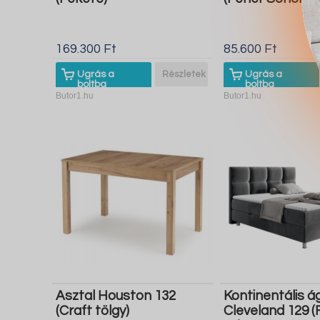
169.300 Ft
85.600 Ft
Ugrás a
Részletek
Ugrás a
boltba
boltba
Butor1.hu
Butor1.hu
Asztal Houston 132
Kontinentális á
(Craft tölgy)
Cleveland 129 (