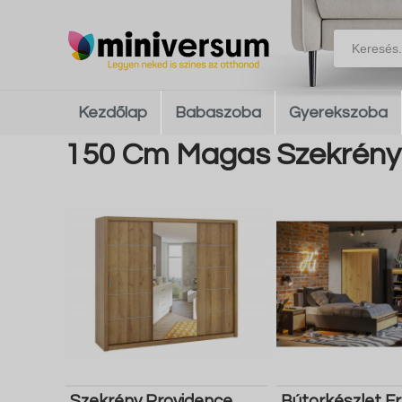
Kezdőlap
Babaszoba
Gyerekszoba
150 Cm Magas Szekrény
Szekrény Providence
Bútorkészlet F