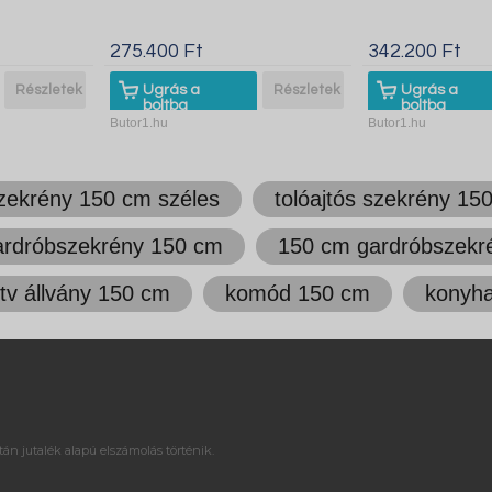
275.400 Ft
342.200 Ft
Részletek
Ugrás a
Részletek
Ugrás a
boltba
boltba
Butor1.hu
Butor1.hu
zekrény 150 cm széles
tolóajtós szekrény 15
ardróbszekrény 150 cm
150 cm gardróbszekr
tv állvány 150 cm
komód 150 cm
konyha
án jutalék alapú elszámolás történik.