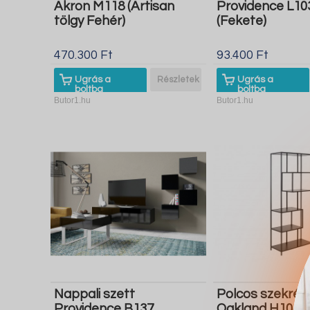
Akron M118 (Artisan
Providence L10
tölgy Fehér)
(Fekete)
470.300 Ft
93.400 Ft
Ugrás a
Részletek
Ugrás a
boltba
boltba
Butor1.hu
Butor1.hu
Nappali szett
Polcos szekrén
Providence B137
Oakland H104 (