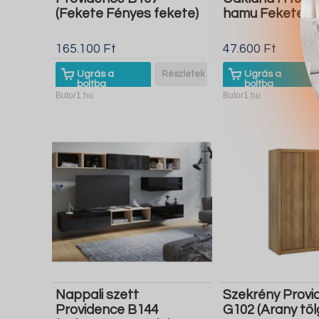
(Fekete Fényes fekete)
hamu Fekete)
165.100 Ft
47.600 Ft
Ugrás a
Részletek
Ugrás a
boltba
boltba
Butor1.hu
Butor1.hu
Nappali szett
Szekrény Provi
Providence B144
G102 (Arany töl