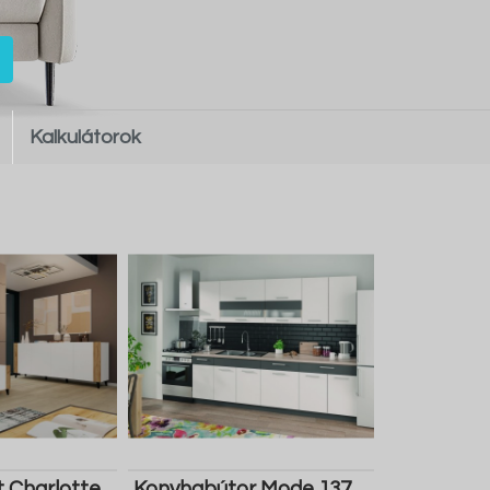
Kalkulátorok
t Charlotte
Konyhabútor Mode 137