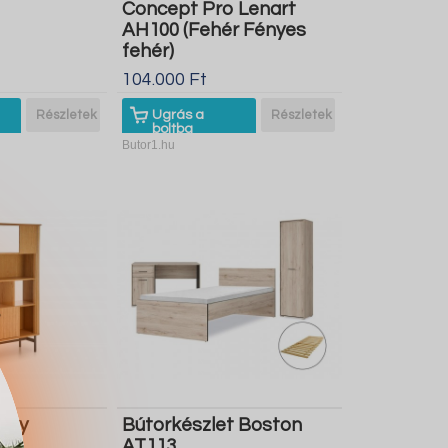
Concept Pro Lenart
AH100 (Fehér Fényes
fehér)
104.000 Ft
Részletek
Ugrás a
Részletek
boltba
Butor1.hu
ény
Bútorkészlet Boston
3
AT113