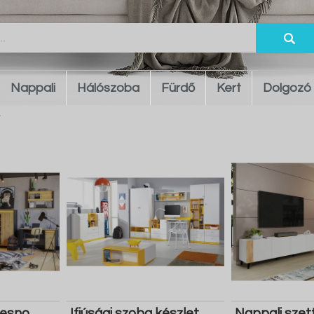
Nappali
Hálószoba
Fürdő
Kert
Dolgozó
resno
Ifjúsági szoba készlet
Nappali szet