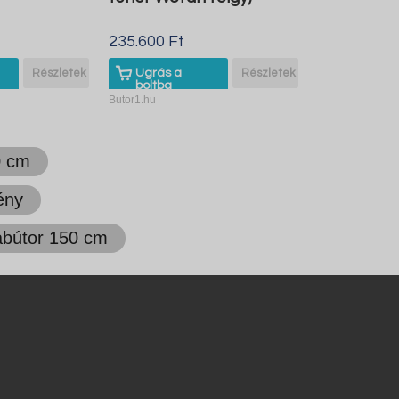
235.600 Ft
Részletek
Ugrás a
Részletek
boltba
Butor1.hu
0 cm
ény
bútor 150 cm