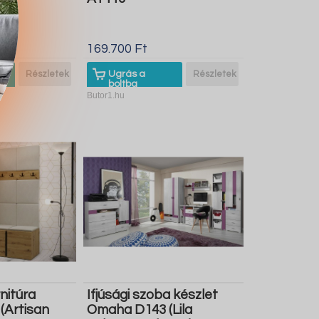
169.700 Ft
Részletek
Ugrás a
Részletek
boltba
Butor1.hu
nitúra
Ifjúsági szoba készlet
(Artisan
Omaha D143 (Lila