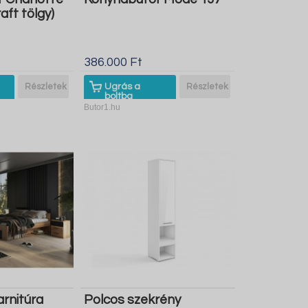
aft tölgy)
386.000 Ft
Részletek
Ugrás a
Részletek
boltba
Butor1.hu
rnitúra
Polcos szekrény