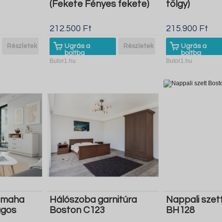
(Fekete Fényes fekete)
tölgy)
212.500 Ft
215.900 Ft
Részletek
Ugrás a
Részletek
Ugrás a
boltba
boltba
Butor1.hu
Butor1.hu
 Omaha
Hálószoba garnitúra
Nappali szet
ágos
Boston C123
BH128