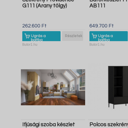
G111 (Arany tölgy)
AB111
262.600 Ft
649.700 Ft
Ugrás a
Részletek
Ugrás a
boltba
boltba
Butor1.hu
Butor1.hu
Ifjúsági szoba készlet
Polcos szekrén