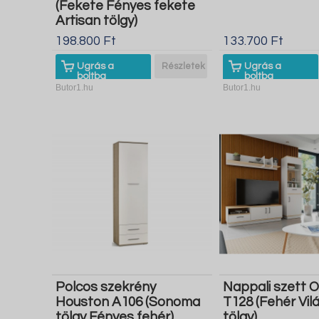
(Fekete Fényes fekete
Artisan tölgy)
198.800 Ft
133.700 Ft
Ugrás a
Részletek
Ugrás a
boltba
boltba
Butor1.hu
Butor1.hu
Polcos szekrény
Nappali szett
Houston A106 (Sonoma
T128 (Fehér Vil
tölgy Fényes fehér)
tölgy)