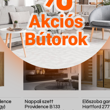
180.500 Ft
423.700 Ft
Részletek
Ugrás a
Részletek
Ugrás a
boltba
boltba
Butor1.hu
Butor1.hu
dence
Nappali szett
Előszoba gar
gy)
Providence B133
Hartford 277 