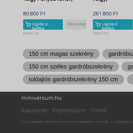
80.800 Ft
261.800 Ft
Ugrás a
Részletek
Ugrás a
boltba
boltba
Butor1.hu
Butor1.hu
150 cm magas szekrény
gardróbs
150 cm széles gardróbszekrény
g
tolóajtós gardróbszekrény 150 cm
miniversum.hu
Kapcsolat
Impresszum
Trend
Ez a weboldal affiliate marketing rendszerben működik. A vásárlások ut