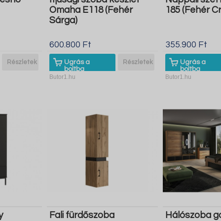
Omaha E118 (Fehér
185 (Fehér Cr
Sárga)
600.800 Ft
355.900 Ft
Részletek
Ugrás a
Részletek
Ugrás a
boltba
boltba
Butor1.hu
Butor1.hu
y
Fali fürdőszoba
Hálószoba ga