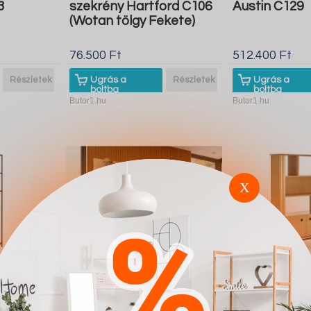
3
szekrény Hartford C106
Austin C129
(Wotan tölgy Fekete)
76.500 Ft
512.400 Ft
Részletek
Ugrás a
Részletek
Ugrás a
boltba
boltba
Butor1.hu
Butor1.hu
X
y
Nappali szett Omaha
Polcos szekr
Fekete
T129 (Világos tölgy)
Houston L10