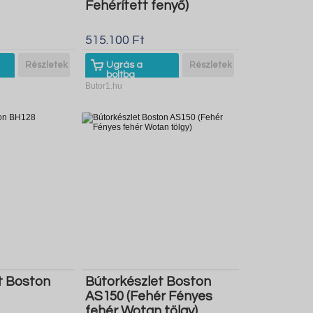
Fehérített fenyő)
515.100 Ft
Részletek
Ugrás a
Részletek
boltba
Butor1.hu
t Boston
Bútorkészlet Boston
AS150 (Fehér Fényes
fehér Wotan tölgy)