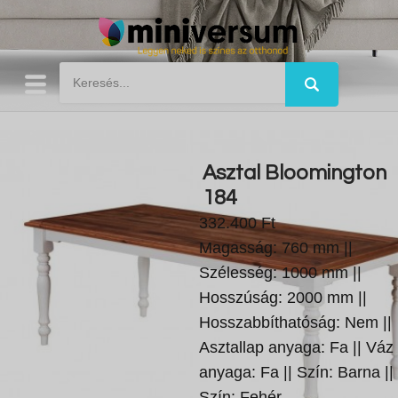
Asztal Bloomington
184
332.400 Ft
Magasság: 760 mm ||
Szélesség: 1000 mm ||
Hosszúság: 2000 mm ||
Hosszabbíthatóság: Nem ||
Asztallap anyaga: Fa || Váz
anyaga: Fa || Szín: Barna ||
Szín: Fehér