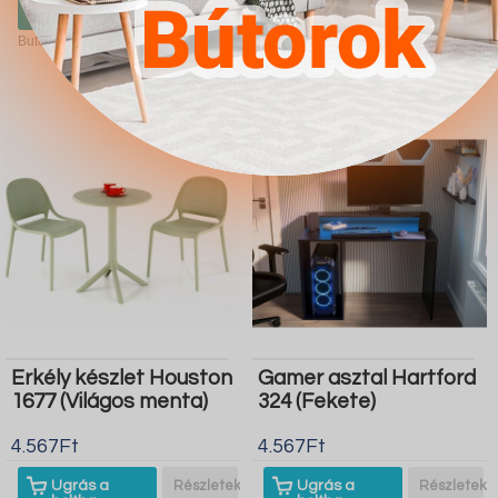
boltba
boltba
Butor1.hu
Butor1.hu
Erkély készlet Houston
Gamer asztal Hartford
1677 (Világos menta)
324 (Fekete)
4.567Ft
4.567Ft
Ugrás a
Részletek
Ugrás a
Részletek