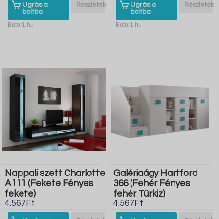
Ugrás a
Részletek
Ugrás a
Részletek
boltba
boltba
Butor1.hu
Butor1.hu
Nappali szett Charlotte
Galériaágy Hartford
A111 (Fekete Fényes
366 (Fehér Fényes
fekete)
fehér Türkiz)
4.567Ft
4.567Ft