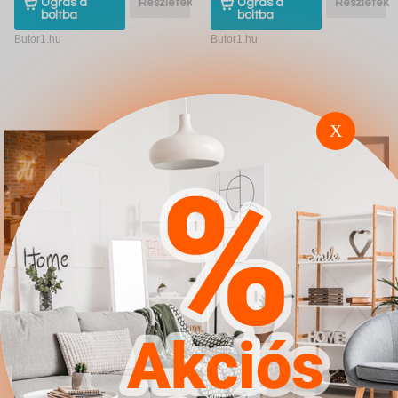
Ugrás a
Részletek
Ugrás a
Részletek
boltba
boltba
Butor1.hu
Butor1.hu
X
Bútorkészlet Fresno
Ifjúsági szoba készlet
AB111
Omaha E118 (Fehér
Sárga)
4.567Ft
4.567Ft
Ugrás a
Részletek
Ugrás a
Részletek