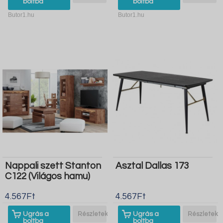
boltba
boltba
Butor1.hu
Butor1.hu
Nappali szett Stanton
Asztal Dallas 173
C122 (Világos hamu)
4.567Ft
4.567Ft
Ugrás a
Részletek
Ugrás a
Részletek
boltba
boltba