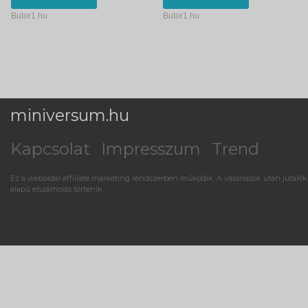
Butor1.hu
Butor1.hu
miniversum.hu
Kapcsolat
Impresszum
Trend
Ez a weboldal affiliate marketing rendszerben működik. A vásárlások után jutalék
alapú elszámolás történik.