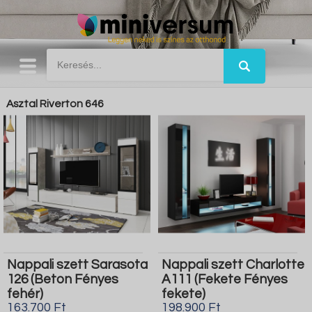
Asztal Riverton 646
Nappali szett Sarasota
Nappali szett Charlotte
126 (Beton Fényes
A111 (Fekete Fényes
fehér)
fekete)
163.700 Ft
198.900 Ft