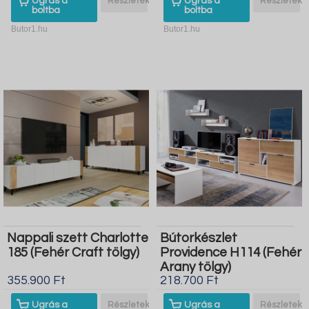
Ugrás a
Részletek
Ugrás a
Részletek
boltba
boltba
Butor1.hu
Butor1.hu
Nappali szett Charlotte
Bútorkészlet
185 (Fehér Craft tölgy)
Providence H114 (Fehér
Arany tölgy)
355.900 Ft
218.700 Ft
Ugrás a
Részletek
Ugrás a
Részletek