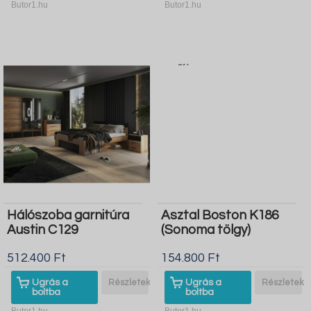
Butor1.hu
Butor1.hu
Hálószoba garnitúra
Asztal Boston K186
Austin C129
(Sonoma tölgy)
512.400 Ft
154.800 Ft
Ugrás a
Részletek
Ugrás a
Részletek
boltba
boltba
Butor1.hu
Butor1.hu