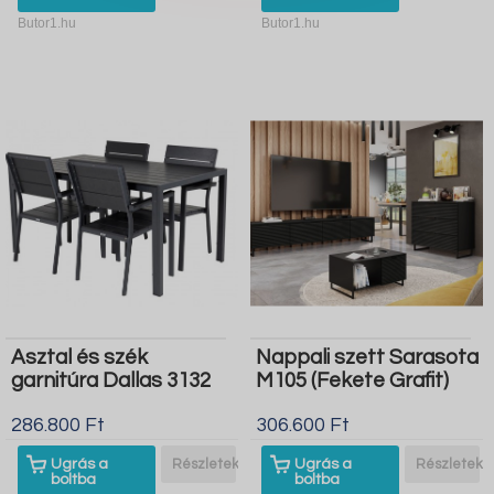
Butor1.hu
Butor1.hu
Asztal és szék
Nappali szett Sarasota
garnitúra Dallas 3132
M105 (Fekete Grafit)
286.800 Ft
306.600 Ft
Ugrás a
Részletek
Ugrás a
Részletek
boltba
boltba