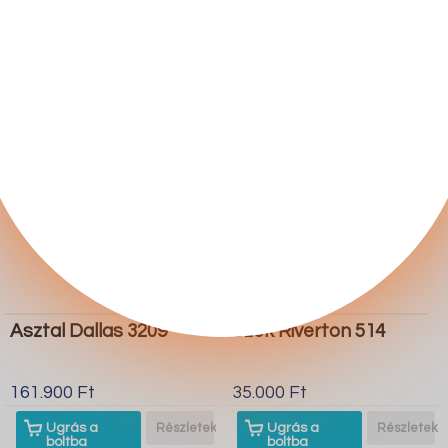
boltba
boltba
Butor1.hu
Butor1.hu
Asztal Dallas 3209
Szék Riverton 514
161.900 Ft
35.000 Ft
Ugrás a
Részletek
Ugrás a
Részletek
boltba
boltba