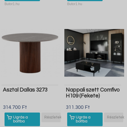
Butor1.hu
Butor1.hu
Asztal Dallas 3273
Nappali szett Comfivo
H109 (Fekete)
314.700 Ft
311.300 Ft
Ugrás a
Részletek
Ugrás a
Részletek
boltba
boltba