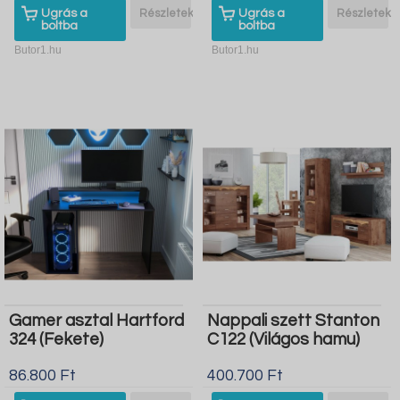
Ugrás a
Részletek
Ugrás a
Részletek
boltba
boltba
Butor1.hu
Butor1.hu
Gamer asztal Hartford
Nappali szett Stanton
324 (Fekete)
C122 (Világos hamu)
86.800 Ft
400.700 Ft