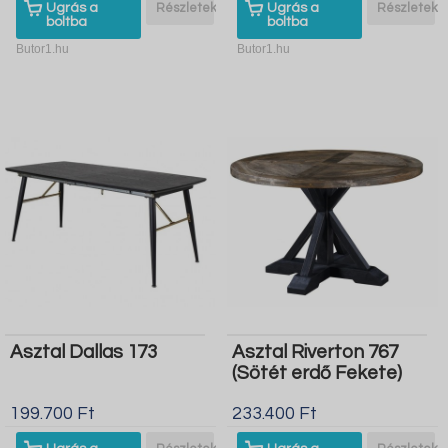
Ugrás a
Részletek
Ugrás a
Részletek
boltba
boltba
Butor1.hu
Butor1.hu
Asztal Dallas 173
Asztal Riverton 767
(Sötét erdő Fekete)
199.700 Ft
233.400 Ft