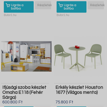
Ugrás a
Részletek
Ugrás a
Részletek
boltba
boltba
Butor1.hu
Butor1.hu
Ifjúsági szoba készlet
Erkély készlet Houston
Omaha E118 (Fehér
1677 (Világos menta)
Sárga)
600.800 Ft
75.800 Ft