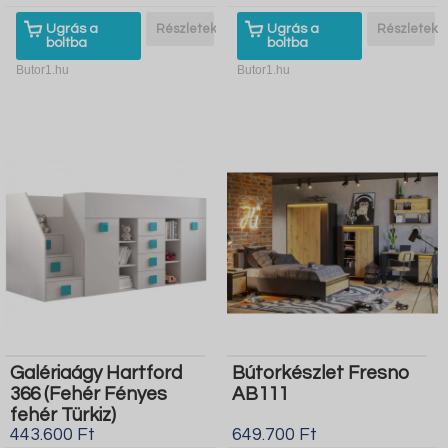
Ugrás a
Részletek
Ugrás a
Részletek
boltba
boltba
Butor1.hu
Butor1.hu
Galériaágy Hartford
Bútorkészlet Fresno
366 (Fehér Fényes
AB111
fehér Türkiz)
443.600 Ft
649.700 Ft