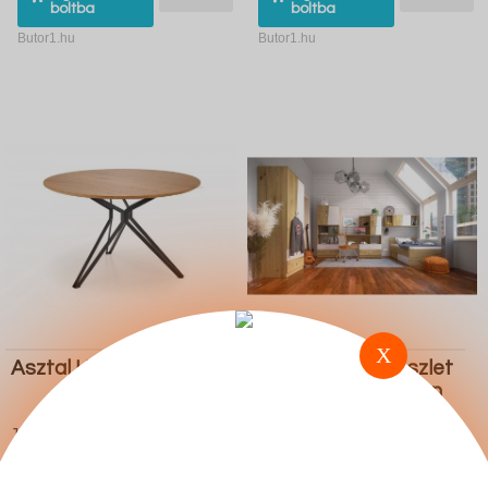
boltba
boltba
Butor1.hu
Butor1.hu
X
Asztal Houston 541
Ifjúsági szoba készlet
Akron M118 (Artisan
tölgy Fehér)
108.800 Ft
470.300 Ft
Ugrás a
Részletek
Ugrás a
Részletek