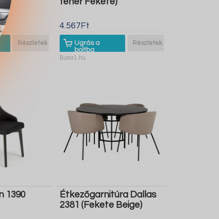
fehér Fekete)
4.567Ft
Részletek
Ugrás a
Részletek
boltba
Butor1.hu
n 1390
Étkezőgarnitúra Dallas
2381 (Fekete Beige)