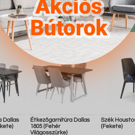
fekete)
4.567Ft
4.567Ft
Részletek
Ugrás a
Részletek
Ugrás a
boltba
boltba
Butor1.hu
Butor1.hu
a Dallas
Étkezőgarnitúra Dallas
Szék Housto
kete)
1805 (Fehér
(Fekete)
Világosszürke)