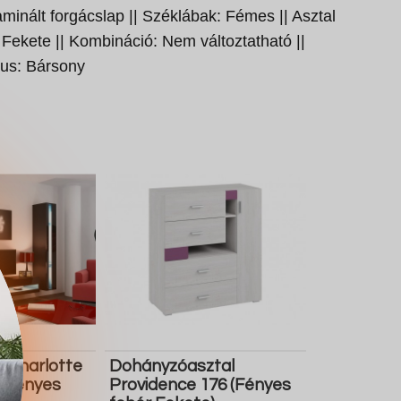
Laminált forgácslap || Széklábak: Fémes || Asztal
 Fekete || Kombináció: Nem változtatható ||
pus: Bársony
t Charlotte
Dohányzóasztal
e Fényes
Providence 176 (Fényes