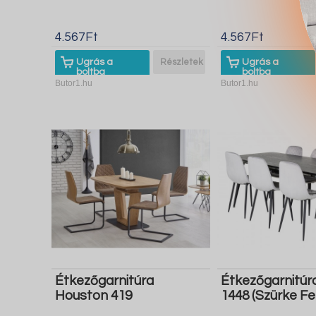
4.567Ft
4.567Ft
Ugrás a
Részletek
Ugrás a
boltba
boltba
Butor1.hu
Butor1.hu
Étkezőgarnitúra
Étkezőgarnitúr
Houston 419
1448 (Szürke Fe