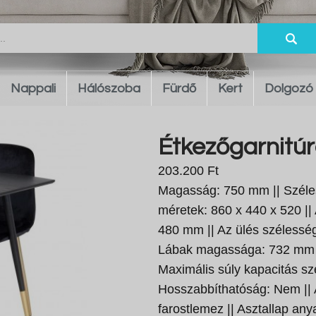
Nappali
Hálószoba
Fürdő
Kert
Dolgozó
Étkezőgarnitúr
203.200 Ft
Magasság: 750 mm || Széle
méretek: 860 x 440 x 520 |
480 mm || Az ülés szélessé
Lábak magassága: 732 mm ||
Maximális súly kapacitás sz
Hosszabbíthatóság: Nem ||
farostlemez || Asztallap an