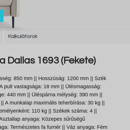
Kalkulátorok
a Dallas 1693 (Fekete)
sség: 850 mm || Hosszúság: 1200 mm || Szék
| A pult vastagsága: 18 mm || Ülésmagasság:
ge: 440 mm || Üléspárna mélység: 390 mm ||
 A munkalap maximális teherbírása: 30 kg ||
emélyenként: 110 kg || Székek száma: 4 ||
 Asztallap anyaga: Közepes sűrűségű
yaga: Természetes fa furnér || Váz anyaga: Fém