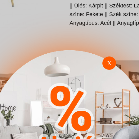
|| Ülés: Kárpit || Széktest: 
színe: Fekete || Szék színe:
Anyagtípus: Acél || Anyagtí
X
a Dallas
Étkezőgarnitúra Dallas
Nappali szet
2749 (Krém Fekete)
A111 (Feket