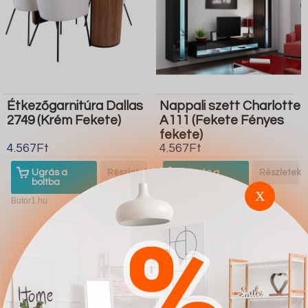
Étkezőgarnitúra Dallas
Nappali szett Charlotte
2749 (Krém Fekete)
A111 (Fekete Fényes
fekete)
4.567Ft
4.567Ft
Ugrás a
Részletek
Ugrás a
Részletek
boltba
boltba
X
Butor1.hu
Butor1.hu