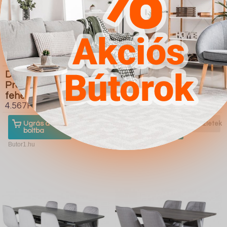
Dohányzóasztal
Étkezőgarnitúra
Providence 176 (Fényes
Houston 419
fehér Fekete)
4.567Ft
4.567Ft
Ugrás a
Részletek
Ugrás a
Részletek
boltba
boltba
Butor1.hu
Butor1.hu