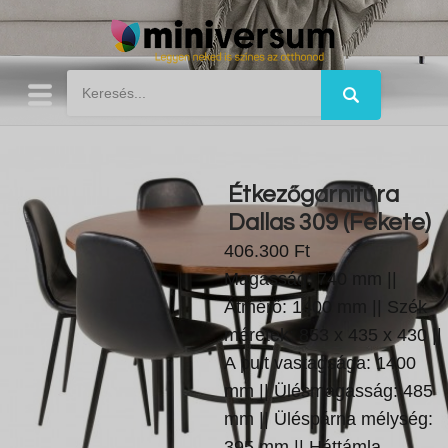
Étkezőgarnitúra
Dallas 309 (Fekete)
406.300 Ft
Magasság: 740 mm ||
Átmérő: 1400 mm || Szék
méretek: 853 x 435 x 430 ||
A pult vastagsága: 1400
mm || Ülésmagasság: 485
mm || Üléspárna mélység:
395 mm || Háttámla