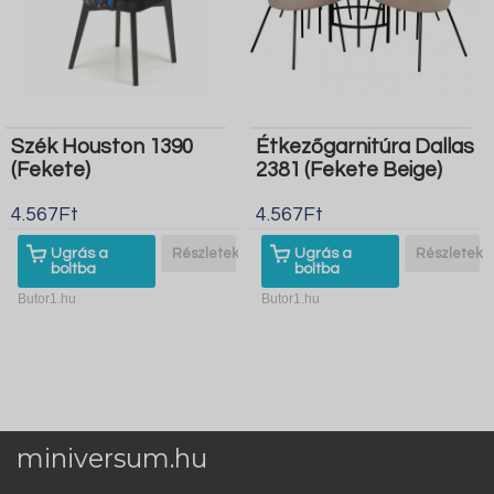
Szék Houston 1390
Étkezőgarnitúra Dallas
(Fekete)
2381 (Fekete Beige)
4.567Ft
4.567Ft
Ugrás a
Részletek
Ugrás a
Részletek
boltba
boltba
Butor1.hu
Butor1.hu
miniversum.hu