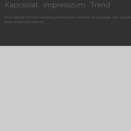
Kapcsolat
Impresszum
Trend
Ez a weboldal affiliate marketing rendszerben működik. A vásárlások után jutalék
alapú elszámolás történik.