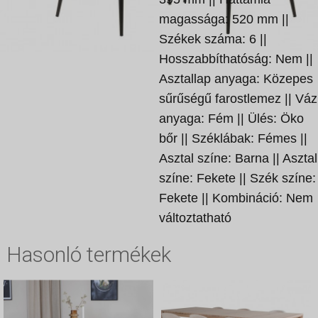
magassága: 520 mm ||
Székek száma: 6 ||
Hosszabbíthatóság: Nem ||
Asztallap anyaga: Közepes
sűrűségű farostlemez || Váz
anyaga: Fém || Ülés: Öko
bőr || Széklábak: Fémes ||
Asztal színe: Barna || Asztal
színe: Fekete || Szék színe:
Fekete || Kombináció: Nem
változtatható
Hasonló termékek