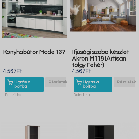
Konyhabútor Mode 137
Ifjúsági szoba készlet
Akron M118 (Artisan
tölgy Fehér)
4.567Ft
4.567Ft
Ugrás a
Részletek
Ugrás a
Részletek
boltba
boltba
Butor1.hu
Butor1.hu