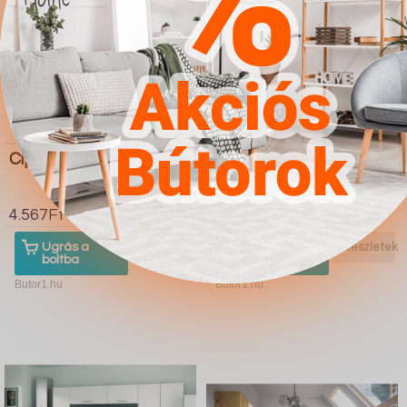
Cipőtároló Dallas 4300
Nappali szett Charlotte
185 (Fehér Craft tölgy)
4.567Ft
4.567Ft
Ugrás a
Részletek
Ugrás a
Részletek
boltba
boltba
Butor1.hu
Butor1.hu