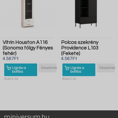
Vitrin Houston A116
Polcos szekrény
(Sonoma tölgy Fényes
Providence L103
fehér)
(Fekete)
4.567Ft
4.567Ft
Ugrás a
Részletek
Ugrás a
Részletek
boltba
boltba
Butor1.hu
Butor1.hu
miniversum.hu