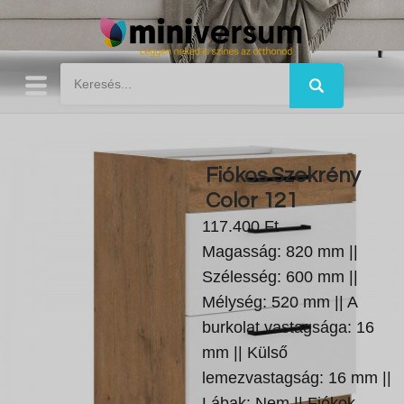
Fiókos Szekrény
Color 121
117.400 Ft
Magasság: 820 mm ||
Szélesség: 600 mm ||
Mélység: 520 mm || A
burkolat vastagsága: 16
mm || Külső
lemezvastagság: 16 mm ||
Lábak: Nem || Fiókok