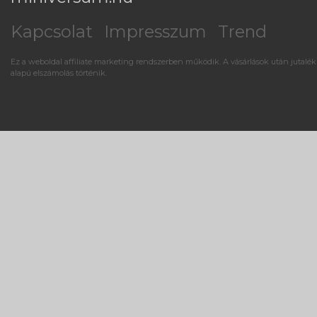
Kapcsolat
Impresszum
Trend
Ez a weboldal affiliate marketing rendszerben működik. A vásárlások után jutalék
alapú elszámolás történik.