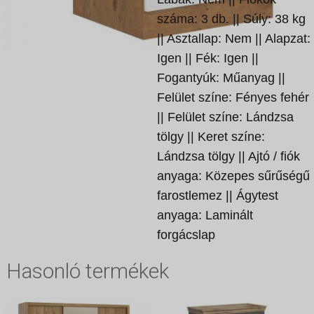
száma: 3 db. || Súly: 38 kg
|| Asztallap: Nem || Alapzat:
Igen || Fék: Igen ||
Fogantyúk: Műanyag ||
Felület színe: Fényes fehér
|| Felület színe: Lándzsa
tölgy || Keret színe:
Lándzsa tölgy || Ajtó / fiók
anyaga: Közepes sűrűségű
farostlemez || Ágytest
anyaga: Laminált
forgácslap
Hasonló termékek