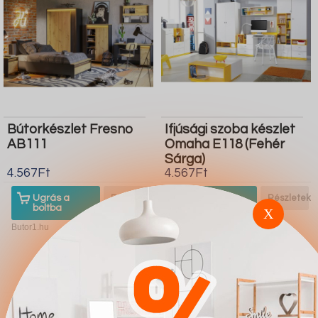
Bútorkészlet Fresno
Ifjúsági szoba készlet
AB111
Omaha E118 (Fehér
Sárga)
4.567Ft
4.567Ft
Ugrás a
Részletek
Ugrás a
Részletek
boltba
boltba
X
Butor1.hu
Butor1.hu