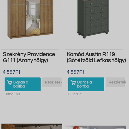
Szekrény Providence
Komód Austin R119
G111 (Arany tölgy)
(Sötétzöld Lefkas tölgy)
4.567Ft
4.567Ft
Ugrás a
Részletek
Ugrás a
Részletek
boltba
boltba
Butor1.hu
Butor1.hu