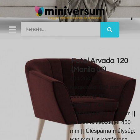
Fotel Arvada 120
(Manila 06)
104.200 Ft
Magasság: 810 mm ||
Szélesség: 800 mm ||
Mélység: 740 mm ||
Ülésmagasság: 410 mm ||
Az ülés szélessége: 450
mm || Üléspárna mélység:
520 mm || A kartámasz