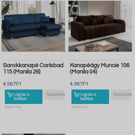
Sarokkanapé Carlsbad
Kanapéágy Muncie 106
115 (Manila 26)
(Manila 04)
4.567Ft
4.567Ft
Ugrás a
Részletek
Ugrás a
Részletek
boltba
boltba
Butor1.hu
Butor1.hu