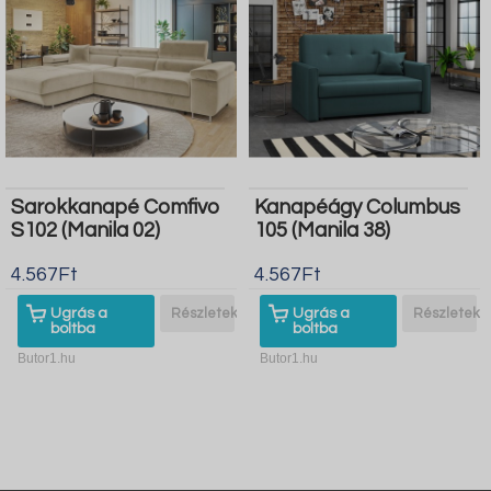
Sarokkanapé Comfivo
Kanapéágy Columbus
S102 (Manila 02)
105 (Manila 38)
4.567Ft
4.567Ft
Ugrás a
Részletek
Ugrás a
Részletek
boltba
boltba
Butor1.hu
Butor1.hu