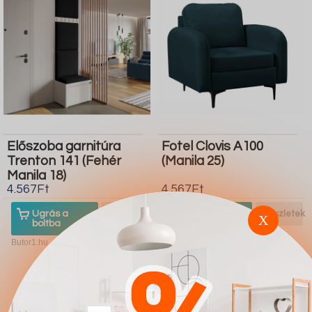
Előszoba garnitúra
Fotel Clovis A100
Trenton 141 (Fehér
(Manila 25)
Manila 18)
4.567Ft
4.567Ft
Ugrás a
Részletek
Ugrás a
Részletek
X
boltba
boltba
Butor1.hu
Butor1.hu