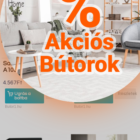
Sarokkanapé Clovis
Kontinentális ágy
A103 (Manila 02)
Baltimore 175 (Manila
26)
4.567Ft
4.567Ft
Ugrás a
Részletek
Ugrás a
Részletek
boltba
boltba
Butor1.hu
Butor1.hu