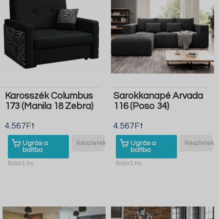
Karosszék Columbus
Sarokkanapé Arvada
173 (Manila 18 Zebra)
116 (Poso 34)
4.567Ft
4.567Ft
Ugrás a
Részletek
Ugrás a
Részletek
boltba
boltba
Butor1.hu
Butor1.hu