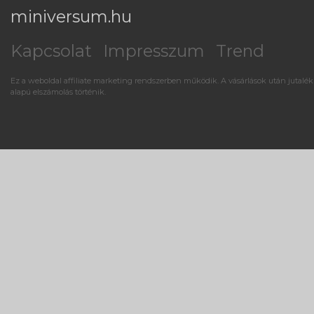
miniversum.hu
Kapcsolat
Impresszum
Trend
Ez a weboldal affiliate marketing rendszerben működik. A vásárlások után jutalék
alapú elszámolás történik.