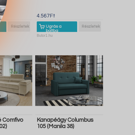
4.567Ft
Részletek
Ugrás a
Részletek
boltba
Butor1.hu
 Comfivo
Kanapéágy Columbus
02)
105 (Manila 38)