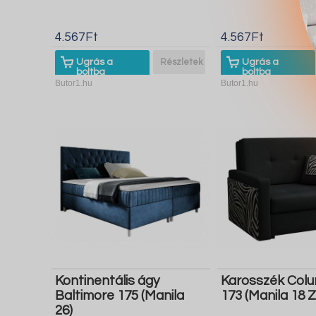
4.567Ft
4.567Ft
Ugrás a
Részletek
Ugrás a
boltba
boltba
Butor1.hu
Butor1.hu
Kontinentális ágy
Karosszék Col
Baltimore 175 (Manila
173 (Manila 18 
26)