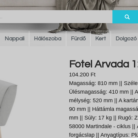
Nappali
Hálószoba
Fürdő
Kert
Dolgozó
Fotel Arvada 1
104.200 Ft
Magasság: 810 mm || Széle
Ülésmagasság: 410 mm || A
mélység: 520 mm || A kart
90 mm || Háttámla magassá
mm || Súly: 17 kg || Rugó: Zi
58000 Martindale - ciklus ||
forgácslap || Anyagtípus: Pl