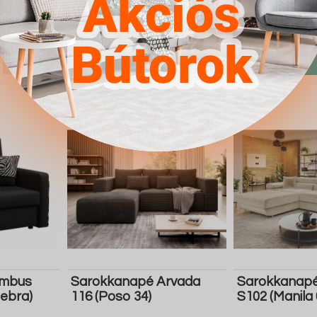
Manila 18)
4.567Ft
4.567Ft
Részletek
Ugrás a
Részletek
Ugrás a
boltba
boltba
Butor1.hu
Butor1.hu
umbus
Sarokkanapé Arvada
Sarokkanapé
Zebra)
116 (Poso 34)
S102 (Manila 