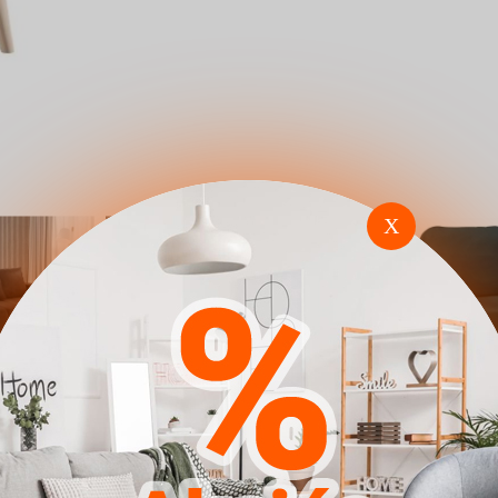
X
cie 106
Előszoba garnitúra
Fotel Clovis 
Trenton 141 (Fehér
(Manila 25)