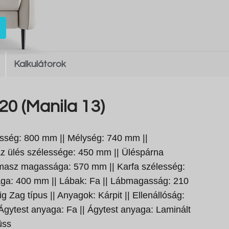
Kalkulátorok
20 (Manila 13)
sség: 800 mm || Mélység: 740 mm ||
z ülés szélessége: 450 mm || Üléspárna
ámasz magassága: 570 mm || Karfa szélesség:
ga: 400 mm || Lábak: Fa || Lábmagasság: 210
g Zag típus || Anyagok: Kárpit || Ellenállóság:
 Ágytest anyaga: Fa || Ágytest anyaga: Laminált
üss