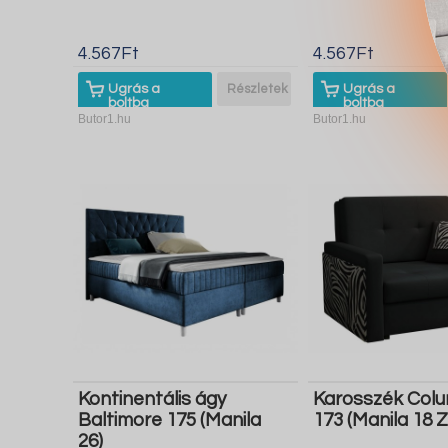
4.567Ft
4.567Ft
Ugrás a
Részletek
Ugrás a
boltba
boltba
Butor1.hu
Butor1.hu
Kontinentális ágy
Karosszék Col
Baltimore 175 (Manila
173 (Manila 18 
26)