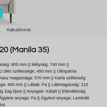
Kalkulátorok
20 (Manila 35)
sség: 800 mm || Mélység: 740 mm ||
z ülés szélessége: 450 mm || Üléspárna
ámasz magassága: 570 mm || Karfa szélesség:
ga: 400 mm || Lábak: Fa || Lábmagasság: 210
g Zag típus || Anyagok: Kárpit || Ellenállóság:
 Ágytest anyaga: Fa || Ágytest anyaga: Laminált
üss