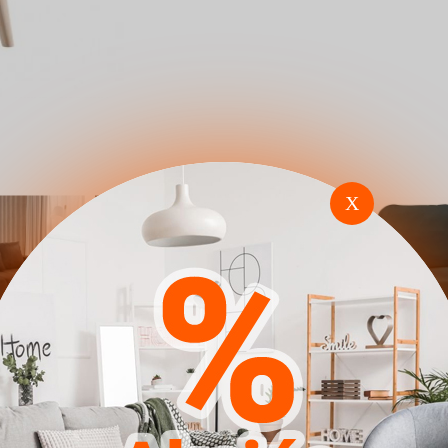
X
cie 106
Előszoba garnitúra
Fotel Clovis 
Trenton 141 (Fehér
(Manila 25)