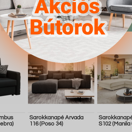
Manila 18)
4.567Ft
4.567Ft
Részletek
Ugrás a
Részletek
Ugrás a
boltba
boltba
Butor1.hu
Butor1.hu
umbus
Sarokkanapé Arvada
Sarokkanapé
Zebra)
116 (Poso 34)
S102 (Manila 