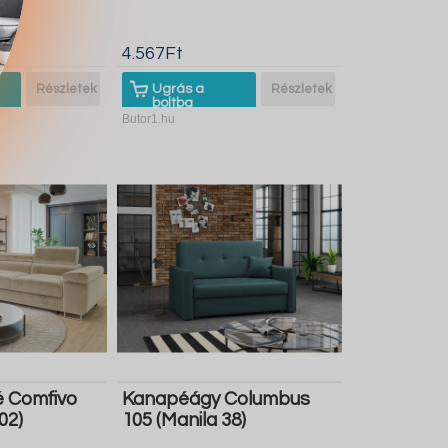
4.567Ft
Részletek
Ugrás a
Részletek
boltba
Butor1.hu
 Comfivo
Kanapéágy Columbus
02)
105 (Manila 38)