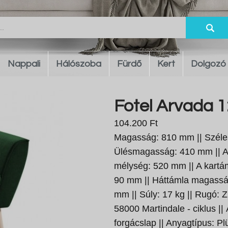
Nappali
Hálószoba
Fürdő
Kert
Dolgozó
Fotel Arvada 1
104.200 Ft
Magasság: 810 mm || Széle
Ülésmagasság: 410 mm || A
mélység: 520 mm || A kart
90 mm || Háttámla magassá
mm || Súly: 17 kg || Rugó: Zi
58000 Martindale - ciklus ||
forgácslap || Anyagtípus: Pl