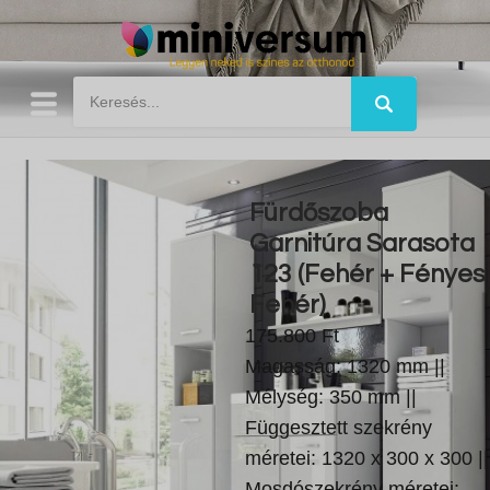
Fürdőszoba
Garnitúra Sarasota
123 (Fehér + Fényes
Fehér)
175.800 Ft
Magasság: 1320 mm ||
Mélység: 350 mm ||
Függesztett szekrény
méretei: 1320 x 300 x 300 ||
Mosdószekrény méretei: