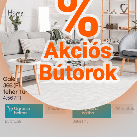
Galériaágy Hartford
Komód Charlotte 143
366 (Fehér Fényes
(Fehér Fényes fehér)
fehér Türkiz)
4.567Ft
4.567Ft
Ugrás a
Részletek
Ugrás a
Részletek
boltba
boltba
Butor1.hu
Butor1.hu