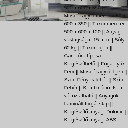
500 x 600 x 350 ||
Mosdókagyló méretei: 50 x
600 x 350 || Tükör méretei:
500 x 600 x 120 || Anyag
vastagsága: 15 mm || Súly:
62 kg || Tükör: Igen ||
Garnitúra típusa:
Kiegészíthető || Fogantyúk:
Fém || Mosdókagyló: Igen ||
Szín: Fényes fehér || Szín:
Fehér || Kombináció: Nem
változtatható || Anyagok:
Laminált forgácslap ||
Kiegészítő anyag: Dolomit ||
Kiegészítő anyag: ABS