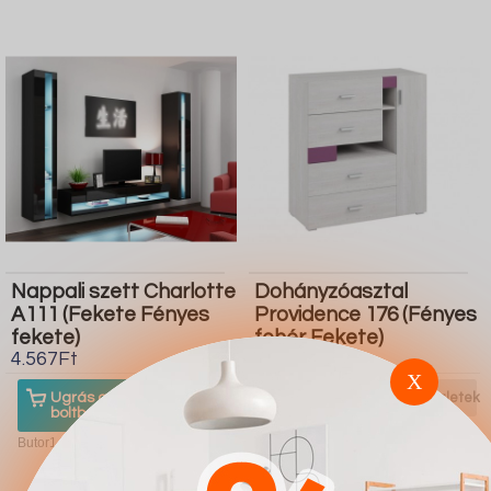
Nappali szett Charlotte
Dohányzóasztal
A111 (Fekete Fényes
Providence 176 (Fényes
fekete)
fehér Fekete)
4.567Ft
4.567Ft
X
Ugrás a
Részletek
Ugrás a
Részletek
boltba
boltba
Butor1.hu
Butor1.hu