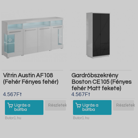
Vitrin Austin AF108
Gardróbszekrény
(Fehér Fényes fehér)
Boston CE105 (Fényes
fehér Matt fekete)
4.567Ft
4.567Ft
Ugrás a
Részletek
Ugrás a
Részletek
boltba
boltba
Butor1.hu
Butor1.hu