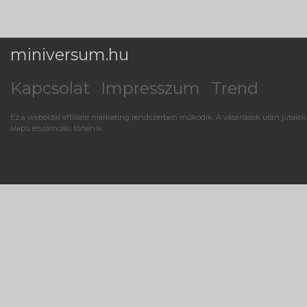
miniversum.hu
Kapcsolat
Impresszum
Trend
Ez a weboldal affiliate marketing rendszerben működik. A vásárlások után jutalék
alapú elszámolás történik.