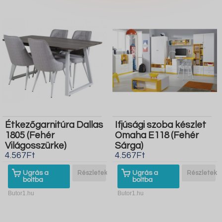
Étkezőgarnitúra Dallas
Ifjúsági szoba készlet
1805 (Fehér
Omaha E118 (Fehér
Világosszürke)
Sárga)
4.567Ft
4.567Ft
Ugrás a
Részletek
Ugrás a
Részletek
boltba
boltba
Butor1.hu
Butor1.hu