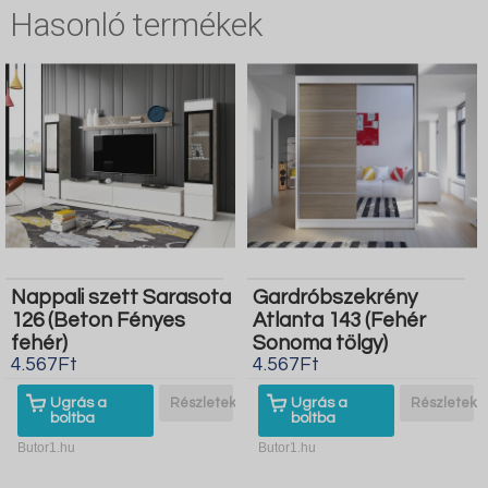
Hasonló termékek
Nappali szett Sarasota
Gardróbszekrény
126 (Beton Fényes
Atlanta 143 (Fehér
fehér)
Sonoma tölgy)
4.567Ft
4.567Ft
Ugrás a
Részletek
Ugrás a
Részletek
boltba
boltba
Butor1.hu
Butor1.hu