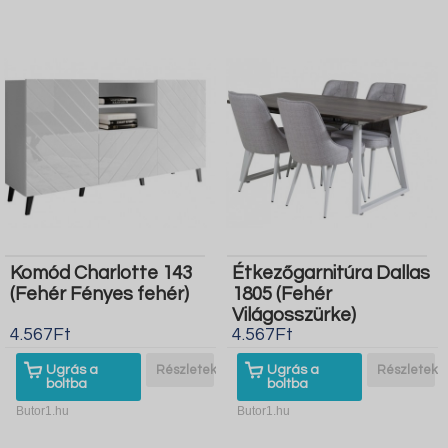
Komód Charlotte 143
Étkezőgarnitúra Dallas
(Fehér Fényes fehér)
1805 (Fehér
Világosszürke)
4.567Ft
4.567Ft
Ugrás a
Részletek
Ugrás a
Részletek
boltba
boltba
Butor1.hu
Butor1.hu