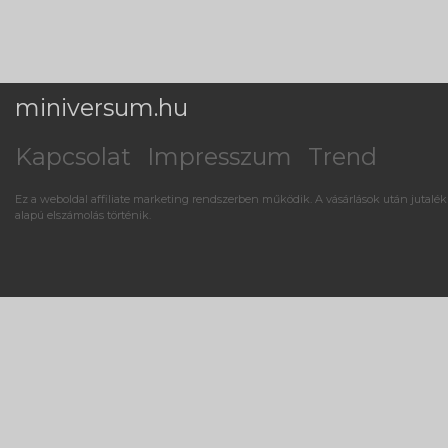
miniversum.hu
Kapcsolat
Impresszum
Trend
Ez a weboldal affiliate marketing rendszerben működik. A vásárlások után jutalék
alapú elszámolás történik.