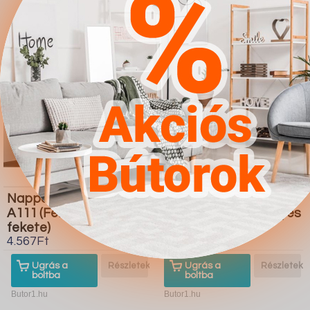
Nappali szett Charlotte
Dohányzóasztal
A111 (Fekete Fényes
Providence 176 (Fényes
fekete)
fehér Fekete)
4.567Ft
4.567Ft
Ugrás a
Részletek
Ugrás a
Részletek
boltba
boltba
Butor1.hu
Butor1.hu