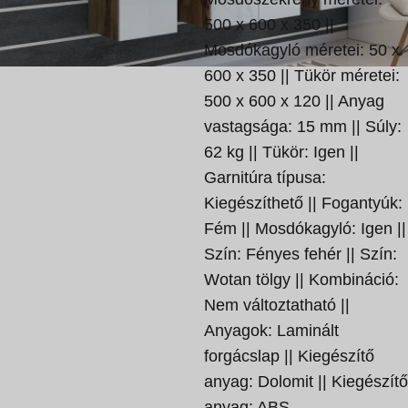
500 x 600 x 350 ||
Mosdókagyló méretei: 50 x
600 x 350 || Tükör méretei:
500 x 600 x 120 || Anyag
vastagsága: 15 mm || Súly:
62 kg || Tükör: Igen ||
Garnitúra típusa:
Kiegészíthető || Fogantyúk:
Fém || Mosdókagyló: Igen ||
Szín: Fényes fehér || Szín:
Wotan tölgy || Kombináció:
Nem változtatható ||
Anyagok: Laminált
forgácslap || Kiegészítő
anyag: Dolomit || Kiegészítő
anyag: ABS