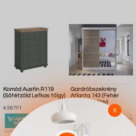
Komód Austin R119
Gardróbszekrény
(Sötétzöld Lefkas tölgy)
Atlanta 143 (Fehér
Sonoma tölgy)
4.567Ft
4.567Ft
X
Ugrás a
Részletek
Ugrás a
Részletek
boltba
boltba
Butor1.hu
Butor1.hu