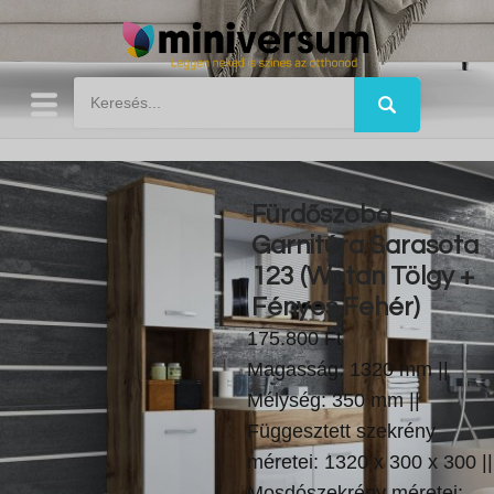
Fürdőszoba
Garnitúra Sarasota
123 (Wotan Tölgy +
Fényes Fehér)
175.800 Ft
Magasság: 1320 mm ||
Mélység: 350 mm ||
Függesztett szekrény
méretei: 1320 x 300 x 300 ||
Mosdószekrény méretei: