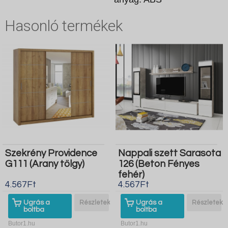
Hasonló termékek
Szekrény Providence
Nappali szett Sarasota
G111 (Arany tölgy)
126 (Beton Fényes
fehér)
4.567Ft
4.567Ft
Ugrás a
Részletek
Ugrás a
Részletek
boltba
boltba
Butor1.hu
Butor1.hu