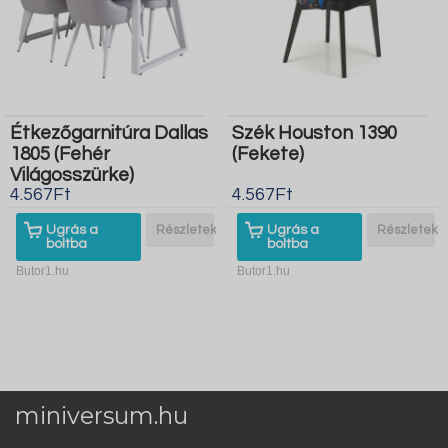
Étkezőgarnitúra Dallas
Szék Houston 1390
1805 (Fehér
(Fekete)
Világosszürke)
4.567Ft
4.567Ft
Ugrás a
Részletek
Ugrás a
Részletek
boltba
boltba
Butor1.hu
Butor1.hu
miniversum.hu