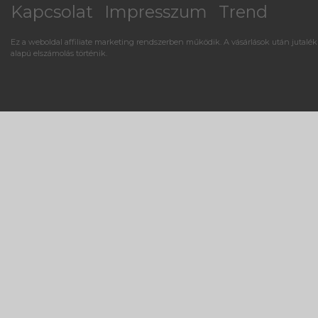
Kapcsolat
Impresszum
Trend
Ez a weboldal affiliate marketing rendszerben működik. A vásárlások után jutalék
alapú elszámolás történik.