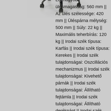
ülésmagasság: 560 mm ||
Az ülés szélessége: 420
mm || Üléspárna mélység:
500 mm || Súly: 22 kg ||
Maximális teherbírás: 120
kg || Irodai szék típusa:
Karfás || Irodai szék típusa:
Kerekes || Irodai szék
tulajdonságai: Oszcillációs
mechanizmus || Irodai szék
tulajdonságai: Kivehető
párnák || Irodai szék
tulajdonságai: Állítható
fejtámla || Irodai szék
tulajdonságai: Állítható
derékpánt || Irodai szék