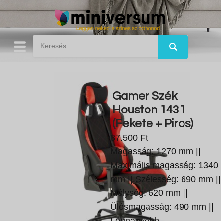
Gamer Szék
Houston 1431
(Fekete + Piros)
87.500 Ft
Magasság: 1270 mm ||
Maximális magasság: 1340
mm || Szélesség: 690 mm ||
Mélység: 620 mm ||
Ülésmagasság: 490 mm ||
Legnagyobb