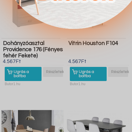
Dohányzóasztal
Vitrin Houston F104
Providence 176 (Fényes
fehér Fekete)
4.567Ft
4.567Ft
Ugrás a
Részletek
Ugrás a
Részletek
boltba
boltba
Butor1.hu
Butor1.hu