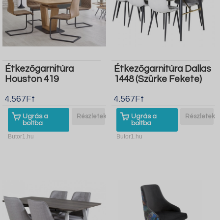
Étkezőgarnitúra
Étkezőgarnitúra Dallas
Houston 419
1448 (Szürke Fekete)
4.567Ft
4.567Ft
Ugrás a
Részletek
Ugrás a
Részletek
boltba
boltba
Butor1.hu
Butor1.hu