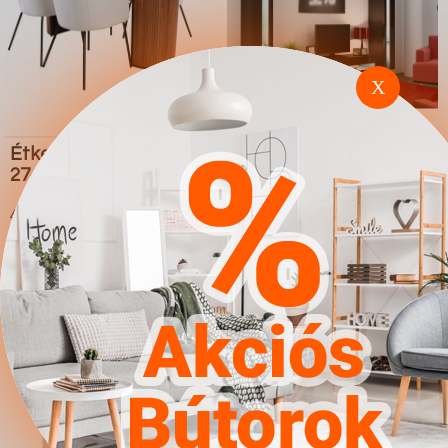
X
Étkezőgarnitúra Dallas
Nappali szett Charlotte
2749 (Krém Fekete)
A111 (Fekete Fényes
fekete)
4.567Ft
4.567Ft
Ugrás a
Részletek
Ugrás a
Részletek
boltba
boltba
Butor1.hu
Butor1.hu