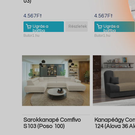
03)
4.567Ft
4.567Ft
Ugrás a
Részletek
Ugrás a
boltba
boltba
Butor1.hu
Butor1.hu
Sarokkanapé Comfivo
Kanapéágy Com
S103 (Poso 100)
124 (Alova 36 Al