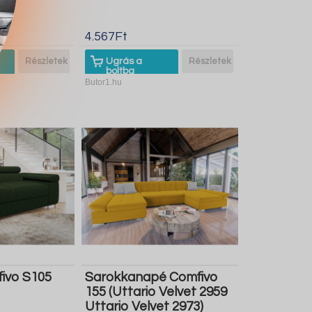
4.567Ft
Részletek
Ugrás a
Részletek
boltba
Butor1.hu
ivo S105
Sarokkanapé Comfivo
155 (Uttario Velvet 2959
Uttario Velvet 2973)