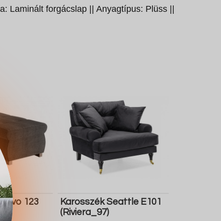
: Laminált forgácslap || Anyagtípus: Plüss ||
mfivo 123
Karosszék Seattle E101
(Riviera_97)