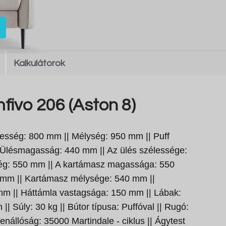
Kalkulátorok
ivo 206 (Aston 8)
sség: 800 mm || Mélység: 950 mm || Puff
| Ülésmagasság: 440 mm || Az ülés szélessége:
ég: 550 mm || A kartámasz magassága: 550
 mm || Kartámasz mélysége: 540 mm ||
m || Háttámla vastagsága: 150 mm || Lábak:
 Súly: 30 kg || Bútor típusa: Puffóval || Rugó:
lenállóság: 35000 Martindale - ciklus || Ágytest