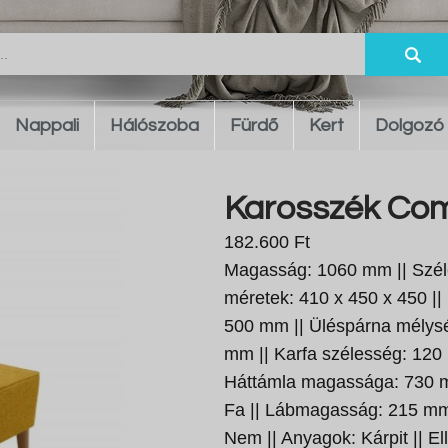
Nappali
Hálószoba
Fürdő
Kert
Dolgozó
Karosszék Comf
182.600 Ft
Magasság: 1060 mm || Széle
méretek: 410 x 450 x 450 |
500 mm || Üléspárna mélys
mm || Karfa szélesség: 120
Háttámla magassága: 730 m
Fa || Lábmagasság: 215 mm ||
Nem || Anyagok: Kárpit || El