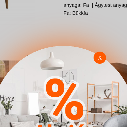
anyaga: Fa || Ágytest anyaga
Fa: Bükkfa
X
torok
Sarokkanapé Comfivo
Puha pad Co
128 (Soft 017 Soul 20)
(Majorka 03)