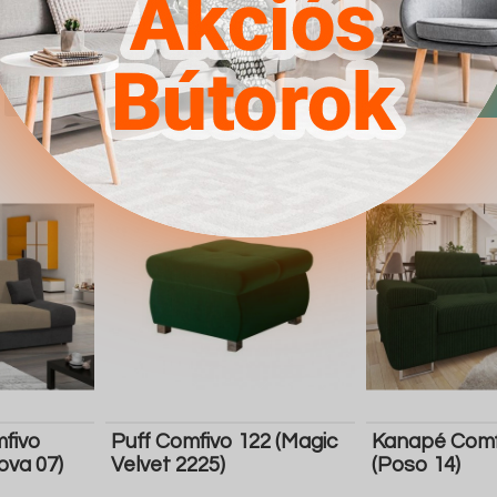
4.567Ft
4.567Ft
Részletek
Ugrás a
Részletek
Ugrás a
boltba
boltba
Butor1.hu
Butor1.hu
fivo
Puff Comfivo 122 (Magic
Kanapé Comf
ova 07)
Velvet 2225)
(Poso 14)