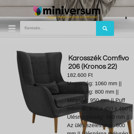
Karosszék Comfivo
206 (Kronos 22)
182.600 Ft
Magasság: 1060 mm ||
Szélesség: 800 mm ||
Mélység: 950 mm || Puff
méretek: 410 x 450 x 450 ||
Ülésmagasság: 440 mm ||
Az ülés szélessége: 500
mm || Üléspárna mélység: