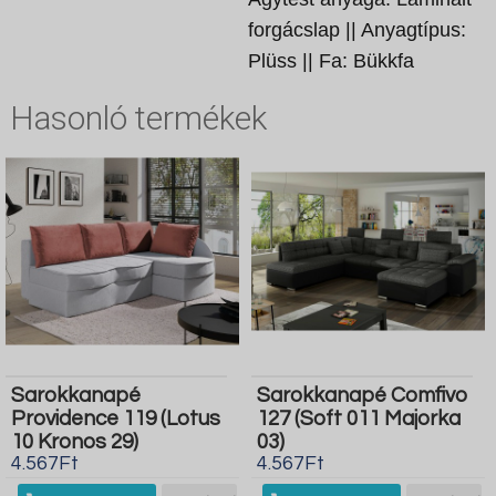
forgácslap || Anyagtípus:
Plüss || Fa: Bükkfa
Hasonló termékek
Sarokkanapé
Sarokkanapé Comfivo
Providence 119 (Lotus
127 (Soft 011 Majorka
10 Kronos 29)
03)
4.567Ft
4.567Ft