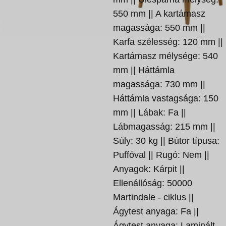
550 mm || A kartámasz
magassága: 550 mm ||
Karfa szélesség: 120 mm ||
Kartámasz mélysége: 540
mm || Háttámla
magassága: 730 mm ||
Háttámla vastagsága: 150
mm || Lábak: Fa ||
Lábmagasság: 215 mm ||
Súly: 30 kg || Bútor típusa:
Puffóval || Rugó: Nem ||
Anyagok: Kárpit ||
Ellenállóság: 50000
Martindale - ciklus ||
Ágytest anyaga: Fa ||
Ágytest anyaga: Laminált