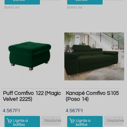
Butor1.hu
Butor1.hu
Puff Comfivo 122 (Magic
Kanapé Comfivo S105
Velvet 2225)
(Poso 14)
4.567Ft
4.567Ft
Ugrás a
Részletek
Ugrás a
Részletek
boltba
boltba