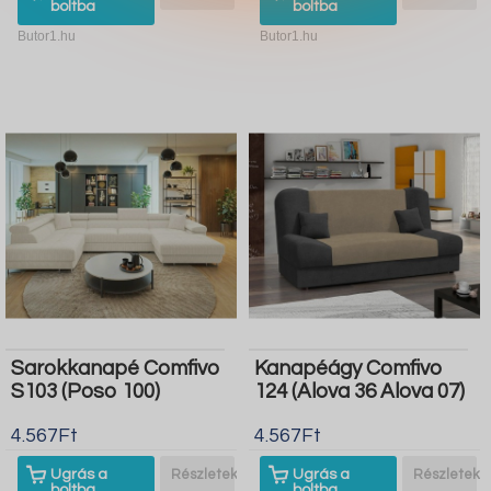
boltba
boltba
Butor1.hu
Butor1.hu
Sarokkanapé Comfivo
Kanapéágy Comfivo
S103 (Poso 100)
124 (Alova 36 Alova 07)
4.567Ft
4.567Ft
Ugrás a
Részletek
Ugrás a
Részletek
boltba
boltba