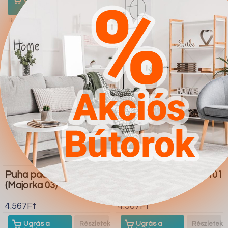
boltba
boltba
Butor1.hu
Butor1.hu
Puha pad Comfivo 123
Karosszék Seattle E101
(Majorka 03)
(Riviera_97)
4.567Ft
4.567Ft
Ugrás a
Részletek
Ugrás a
Részletek