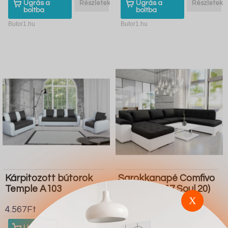
Ugrás a
Részletek
Ugrás a
Részletek
boltba
boltba
Butor1.hu
Butor1.hu
Kárpitozott bútorok
Sarokkanapé Comfivo
Temple A103
128 (Soft 017 Soul 20)
X
4.567Ft
4.567Ft
Ugrás a
Részletek
Ugrás a
Részletek