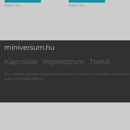
Butor1.hu
Butor1.hu
miniversum.hu
Kapcsolat
Impresszum
Trend
Ez a weboldal affiliate marketing rendszerben működik. A vásárlások után jutalék
alapú elszámolás történik.