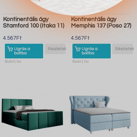
Kontinentális ágy
Kontinentális ágy
Stamford 100 (Itaka 11)
Memphis 137 (Poso 27)
4.567Ft
4.567Ft
Ugrás a
Részletek
Ugrás a
Részletek
boltba
boltba
Butor1.hu
Butor1.hu