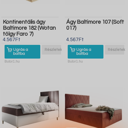
Kontinentális ágy
Ágy Baltimore 107 (Soft
Baltimore 182 (Wotan
017)
tölgy Faro 7)
4.567Ft
4.567Ft
Ugrás a
Részletek
Ugrás a
Részletek
boltba
boltba
Butor1.hu
Butor1.hu