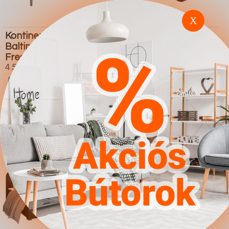
X
Kontinentális ágy
Kontinentális ágy
Baltimore 170 (Soft 017
Comfivo 225 (Magic
Fresh 9)
Velvet 2258)
4.567Ft
4.567Ft
Ugrás a
Részletek
Ugrás a
Részletek
boltba
boltba
Butor1.hu
Butor1.hu