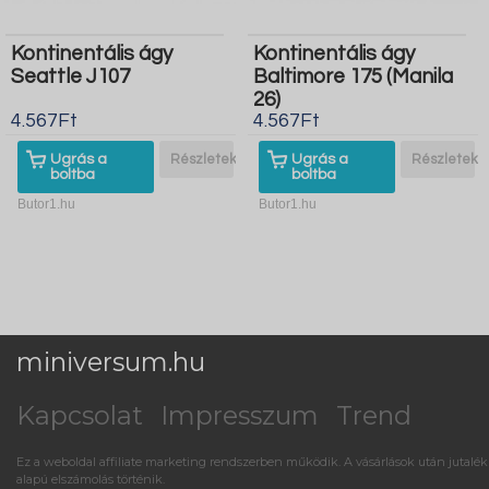
Kontinentális ágy
Kontinentális ágy
Seattle J107
Baltimore 175 (Manila
26)
4.567Ft
4.567Ft
Ugrás a
Részletek
Ugrás a
Részletek
boltba
boltba
Butor1.hu
Butor1.hu
miniversum.hu
Kapcsolat
Impresszum
Trend
Ez a weboldal affiliate marketing rendszerben működik. A vásárlások után jutalék
alapú elszámolás történik.