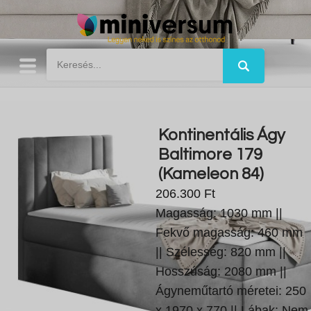
Kontinentális Ágy
Baltimore 179
(Kameleon 84)
206.300 Ft
Magasság: 1030 mm ||
Fekvő magasság: 460 mm
|| Szélesség: 820 mm ||
Hosszúság: 2080 mm ||
Ágyneműtartó méretei: 250
x 1970 x 770 || Lábak: Nem