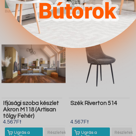
boltba
boltba
Butor1.hu
Butor1.hu
Ifjúsági szoba készlet
Szék Riverton 514
Akron M118 (Artisan
tölgy Fehér)
4.567Ft
4.567Ft
Ugrás a
Részletek
Ugrás a
Részletek