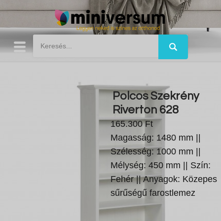
Polcos Szekrény
Riverton 628
165.300 Ft
Magasság: 1480 mm ||
Szélesség: 1000 mm ||
Mélység: 450 mm || Szín:
Fehér || Anyagok: Közepes
sűrűségű farostlemez