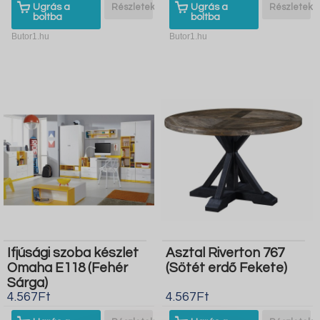
Ugrás a
Részletek
Ugrás a
Részletek
boltba
boltba
Butor1.hu
Butor1.hu
Ifjúsági szoba készlet
Asztal Riverton 767
Omaha E118 (Fehér
(Sötét erdő Fekete)
Sárga)
4.567Ft
4.567Ft