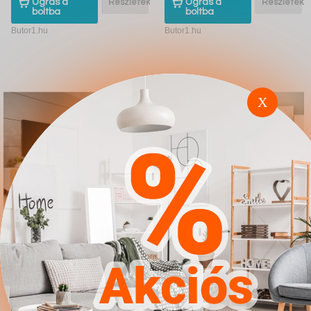
Ugrás a
Részletek
Ugrás a
Részletek
boltba
boltba
Butor1.hu
Butor1.hu
X
Nappali szett Charlotte
Konyhabútor Mode 137
185 (Fehér Craft tölgy)
4.567Ft
4.567Ft
Ugrás a
Részletek
Ugrás a
Részletek