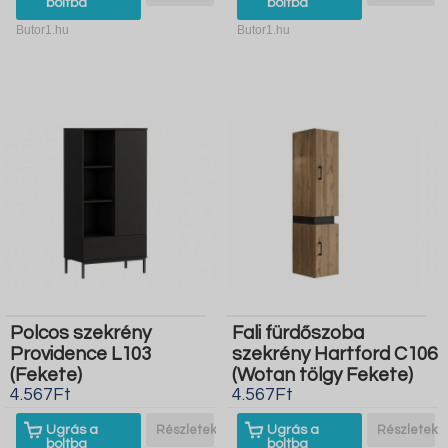
boltba
boltba
Butor1.hu
Butor1.hu
Polcos szekrény
Fali fürdőszoba
Providence L103
szekrény Hartford C106
(Fekete)
(Wotan tölgy Fekete)
4.567Ft
4.567Ft
Ugrás a
Részletek
Ugrás a
Részletek
boltba
boltba