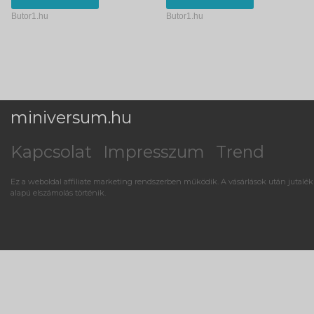
Butor1.hu
Butor1.hu
miniversum.hu
Kapcsolat
Impresszum
Trend
Ez a weboldal affiliate marketing rendszerben működik. A vásárlások után jutalék
alapú elszámolás történik.