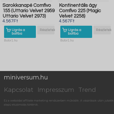
Sarokkanapé Comfivo
Kontinentális ágy
155 (Uttario Velvet 2959
Comfivo 225 (Magic
Uttario Velvet 2973)
Velvet 2258)
4.567Ft
4.567Ft
Ugrás a
Részletek
Ugrás a
Részletek
boltba
boltba
Butor1.hu
Butor1.hu
miniversum.hu
Kapcsolat
Impresszum
Trend
Ez a weboldal affiliate marketing rendszerben működik. A vásárlások után jutalék
alapú elszámolás történik.