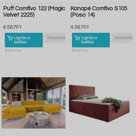
Puff Comfivo 122 (Magic
Kanapé Comfivo S105
Velvet 2225)
(Poso 14)
4.567Ft
4.567Ft
Ugrás a
Részletek
Ugrás a
Részletek
boltba
boltba
Butor1.hu
Butor1.hu