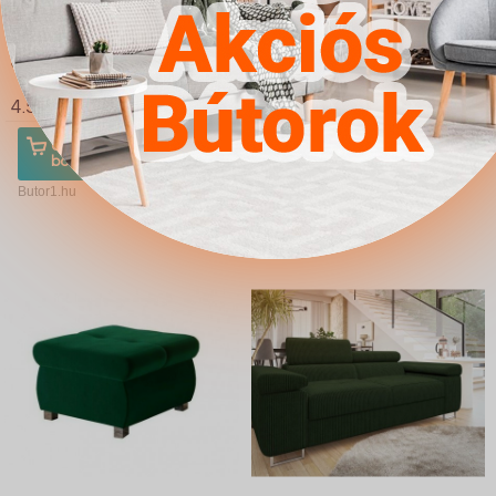
Sarokkanapé Comfivo
Kanapéágy Comfivo
S103 (Poso 100)
124 (Alova 36 Alova 07)
4.567Ft
4.567Ft
Ugrás a
Részletek
Ugrás a
Részletek
boltba
boltba
Butor1.hu
Butor1.hu