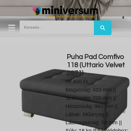
Puha Pad Comfivo
118 (Uttario Velvet
2971)
56.900 Ft
Magasság: 410 mm ||
Szélesség: 700 mm ||
Hosszúság: 960 mm ||
Lábak: Műanyag ||
Lábmagasság: 50 mm ||
Súly: 18 kg || Tárolódoboz: