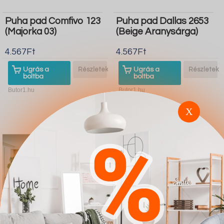
Puha pad Comfivo 123
Puha pad Dallas 2653
(Majorka 03)
(Beige Aranysárga)
4.567Ft
4.567Ft
Ugrás a
Részletek
Ugrás a
Részletek
boltba
boltba
Butor1.hu
Butor1.hu
X