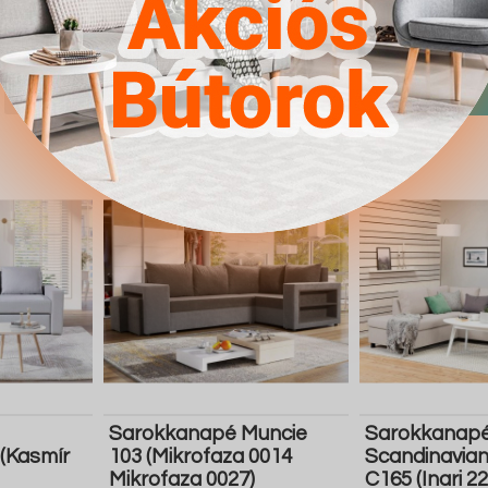
4.567Ft
4.567Ft
Részletek
Ugrás a
Részletek
Ugrás a
boltba
boltba
Butor1.hu
Butor1.hu
Sarokkanapé Muncie
Sarokkanap
 (Kasmír
103 (Mikrofaza 0014
Scandinavian
Mikrofaza 0027)
C165 (Inari 22