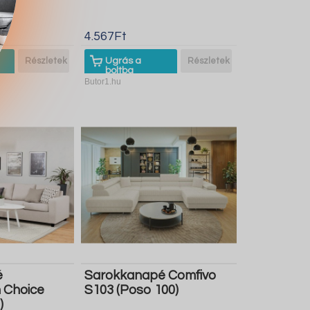
4.567Ft
Részletek
Ugrás a
Részletek
boltba
Butor1.hu
é
Sarokkanapé Comfivo
 Choice
S103 (Poso 100)
)