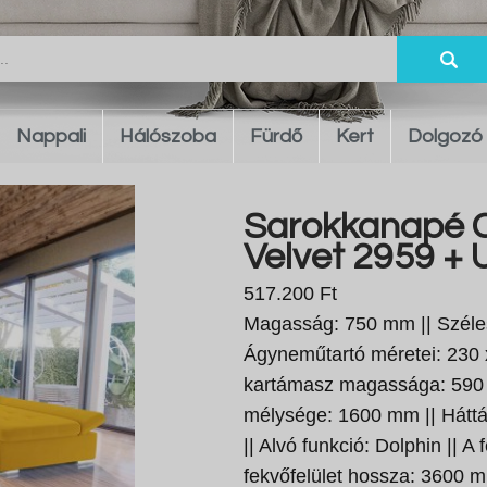
Nappali
Hálószoba
Fürdő
Kert
Dolgozó
Sarokkanapé C
Velvet 2959 + U
517.200 Ft
Magasság: 750 mm || Széle
Ágyneműtartó méretei: 230 
kartámasz magassága: 590 
mélysége: 1600 mm || Háttá
|| Alvó funkció: Dolphin || 
fekvőfelület hossza: 3600