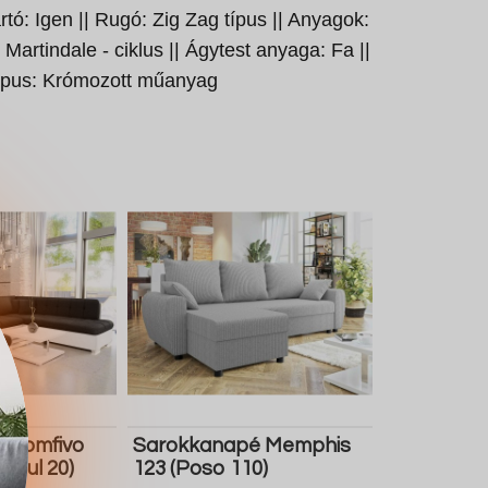
rtó: Igen || Rugó: Zig Zag típus || Anyagok:
 Martindale - ciklus || Ágytest anyaga: Fa ||
típus: Krómozott műanyag
 Comfivo
Sarokkanapé Memphis
 Soul 20)
123 (Poso 110)