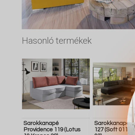
Hasonló termékek
Sarokkanapé
Sarokkanapé C
Providence 119 (Lotus
127 (Soft 011 M