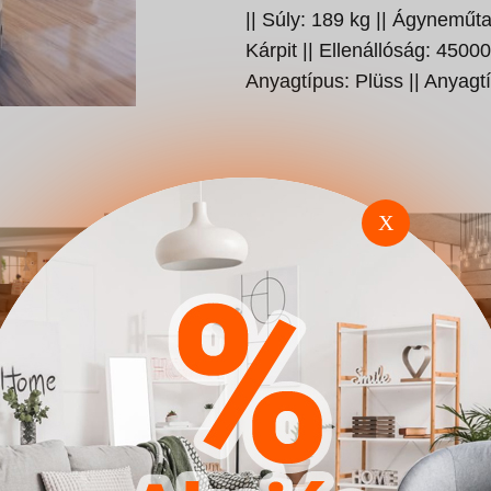
|| Súly: 189 kg || Ágyneműta
Kárpit || Ellenállóság: 45000
Anyagtípus: Plüss || Anyag
X
omfivo
Sarokkanapé Carlsbad
Sarokkanapé
ajorka
115 (Manila 26)
128 (Soft 017