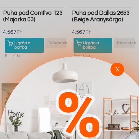
Puha pad Comfivo 123
Puha pad Dallas 2653
(Majorka 03)
(Beige Aranysárga)
4.567Ft
4.567Ft
Ugrás a
Részletek
Ugrás a
Részletek
boltba
boltba
Butor1.hu
Butor1.hu
X