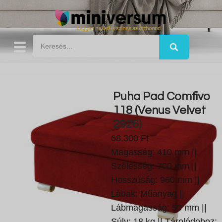
Puha Pad Comfivo
118 (Venus Velvet
2926)
68.300 Ft
Magasság: 410 mm ||
Szélesség: 700 mm ||
Hosszúság: 960 mm ||
Lábak: Műanyag ||
Lábmagasság: 50 mm ||
Súly: 18 kg || Tárolódoboz: