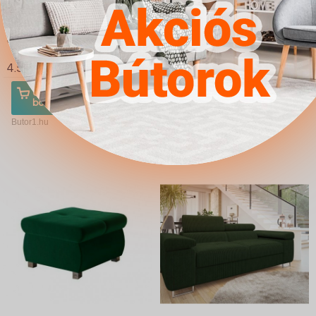
Sarokkanapé Comfivo
Kanapéágy Comfivo
S103 (Poso 100)
124 (Alova 36 Alova 07)
4.567Ft
4.567Ft
Ugrás a
Részletek
Ugrás a
Részletek
boltba
boltba
Butor1.hu
Butor1.hu