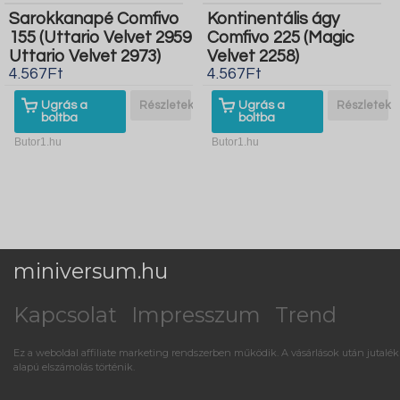
Sarokkanapé Comfivo
Kontinentális ágy
155 (Uttario Velvet 2959
Comfivo 225 (Magic
Uttario Velvet 2973)
Velvet 2258)
4.567Ft
4.567Ft
Ugrás a
Részletek
Ugrás a
Részletek
boltba
boltba
Butor1.hu
Butor1.hu
miniversum.hu
Kapcsolat
Impresszum
Trend
Ez a weboldal affiliate marketing rendszerben működik. A vásárlások után jutalék
alapú elszámolás történik.