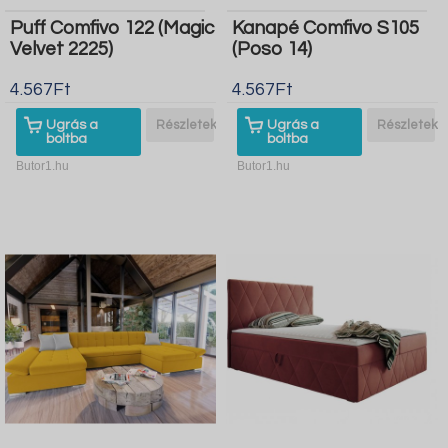
Puff Comfivo 122 (Magic
Kanapé Comfivo S105
Velvet 2225)
(Poso 14)
4.567Ft
4.567Ft
Ugrás a
Részletek
Ugrás a
Részletek
boltba
boltba
Butor1.hu
Butor1.hu