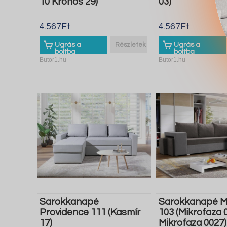
10 Kronos 29)
03)
4.567Ft
4.567Ft
Ugrás a
Részletek
Ugrás a
boltba
boltba
Butor1.hu
Butor1.hu
Sarokkanapé
Sarokkanapé M
Providence 111 (Kasmír
103 (Mikrofaza 
17)
Mikrofaza 0027)