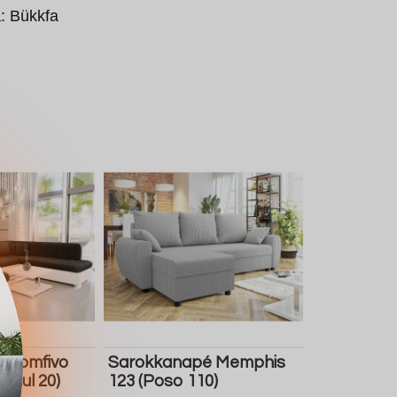
a: Bükkfa
 Comfivo
Sarokkanapé Memphis
 Soul 20)
123 (Poso 110)