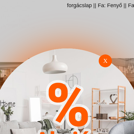
forgácslap || Fa: Fenyő || F
X
omfivo
Sarokkanapé Carlsbad
Sarokkanapé
ajorka
115 (Manila 26)
128 (Soft 017