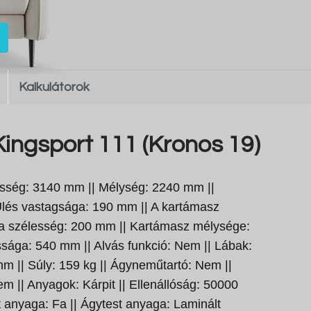
Kalkulátorok
ingsport 111 (Kronos 19)
sség: 3140 mm || Mélység: 2240 mm ||
lés vastagsága: 190 mm || A kartámasz
a szélesség: 200 mm || Kartámasz mélysége:
ága: 540 mm || Alvás funkció: Nem || Lábak:
 || Súly: 159 kg || Ágyneműtartó: Nem ||
m || Anyagok: Kárpit || Ellenállóság: 50000
st anyaga: Fa || Ágytest anyaga: Laminált