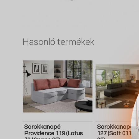
Hasonló termékek
Sarokkanapé
Sarokkanapé C
Providence 119 (Lotus
127 (Soft 011 M