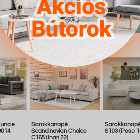
4.567Ft
4.567Ft
Részletek
Ugrás a
Részletek
Ugrás a
boltba
boltba
Butor1.hu
Butor1.hu
uncie
Sarokkanapé
Sarokkanapé
0014
Scandinavian Choice
S103 (Poso 1
C165 (Inari 22)