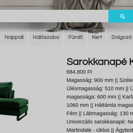
Nappali
Hálószoba
Fürdő
Kert
Dolgozó
Sarokkanapé K
684.800 Ft
Magasság: 900 mm || Széle
Ülésmagasság: 510 mm || Ü
magassága: 600 mm || Karf
1060 mm || Háttámla magass
Fém || Lábmagasság: 130 mm
Univerzális sarokkanapé: Ne
Martindale - ciklus || Ágyte