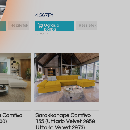
4.567Ft
Részletek
Ugrás a
Részletek
boltba
Butor1.hu
 Comfivo
Sarokkanapé Comfivo
00)
155 (Uttario Velvet 2959
Uttario Velvet 2973)