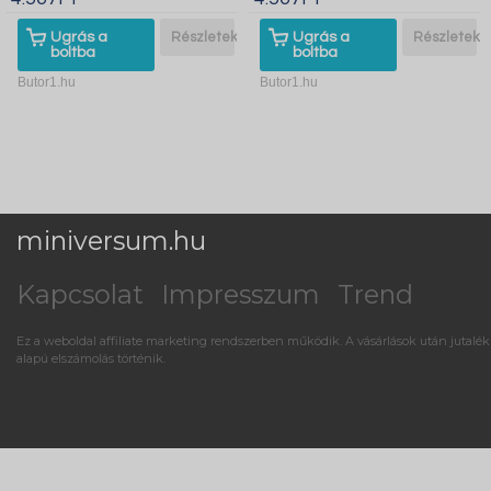
Ugrás a
Részletek
Ugrás a
Részletek
boltba
boltba
Butor1.hu
Butor1.hu
miniversum.hu
Kapcsolat
Impresszum
Trend
Ez a weboldal affiliate marketing rendszerben működik. A vásárlások után jutalék
alapú elszámolás történik.