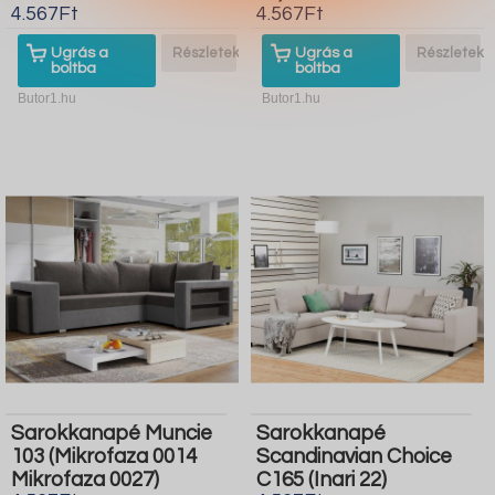
4.567Ft
4.567Ft
Ugrás a
Részletek
Ugrás a
Részletek
boltba
boltba
Butor1.hu
Butor1.hu
Sarokkanapé Muncie
Sarokkanapé
103 (Mikrofaza 0014
Scandinavian Choice
Mikrofaza 0027)
C165 (Inari 22)