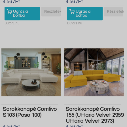
4.567Ft
4.567Ft
Ugrás a
Részletek
Ugrás a
Részletek
boltba
boltba
Butor1.hu
Butor1.hu
Sarokkanapé Comfivo
Sarokkanapé Comfivo
S103 (Poso 100)
155 (Uttario Velvet 2959
Uttario Velvet 2973)
4.567Ft
4.567Ft