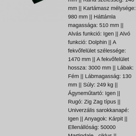
mm || Kartámasz mélysége:
980 mm || Háttámla
magassága: 510 mm ||
Alvás funkció: Igen || Alvó
funkció: Dolphin || A
fekvőfelület szélessége:
1470 mm || A fekvőfelület
hossza: 3000 mm || Lábak:
Fém || Lábmagasság: 130
mm || Súly: 249 kg ||
Ágyneműtartó: Igen ||
Rugó: Zig Zag típus ||
Univerzális sarokkanapé:
Igen || Anyagok: Kárpit ||
Ellenállóság: 50000
Martindale - ciklus ||