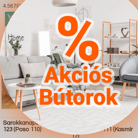
4.567Ft
4.567Ft
Ugrás a
Részletek
Ugrás a
Részletek
boltba
boltba
Butor1.hu
Butor1.hu
Sarokkanapé Memphis
Sarokkanapé
123 (Poso 110)
Providence 111 (Kasmír
17)