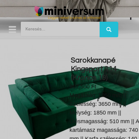
Sarokkanapé
Kingsport 114
(Kronos 19)
907.500 Ft
Magasság: 1050 mm ||
Szélesség: 3650 mm ||
Mélység: 1850 mm ||
Ülésmagasság: 510 mm || A
kartámasz magassága: 740
mm || Karfa szélesség: 140