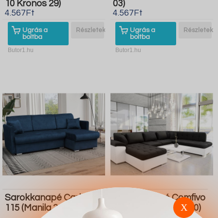
10 Kronos 29)
03)
4.567Ft
4.567Ft
Ugrás a
Részletek
Ugrás a
Részletek
boltba
boltba
Butor1.hu
Butor1.hu
Sarokkanapé Carlsbad
Sarokkanapé Comfivo
X
115 (Manila 26)
128 (Soft 017 Soul 20)