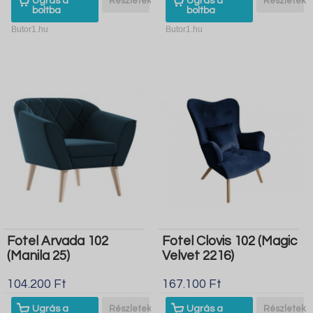
Ugrás a
Részletek
Ugrás a
Részletek
boltba
boltba
Butor1.hu
Butor1.hu
Fotel Arvada 102
Fotel Clovis 102 (Magic
(Manila 25)
Velvet 2216)
104.200 Ft
167.100 Ft
Ugrás a
Részletek
Ugrás a
Részletek