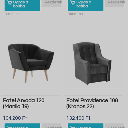
Ugrás a
Részletek
Ugrás a
Részletek
boltba
boltba
Butor1.hu
Butor1.hu
Fotel Arvada 120
Fotel Providence 108
(Manila 19)
(Kronos 22)
104.200 Ft
132.400 Ft