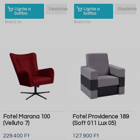
Ugrás a
Részletek
Ugrás a
Részletek
boltba
boltba
Butor1.hu
Butor1.hu
Fotel Marana 100
Fotel Providence 189
(Velluto 7)
(Soft 011 Lux 05)
229.400 Ft
127.900 Ft