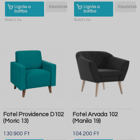
Ugrás a
Részletek
Ugrás a
Részletek
boltba
boltba
Butor1.hu
Butor1.hu
Fotel Providence D102
Fotel Arvada 102
(Moric 13)
(Manila 19)
130.900 Ft
104.200 Ft