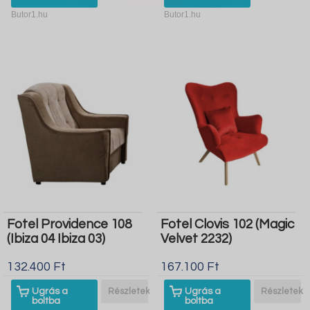
Butor1.hu
Butor1.hu
Fotel Providence 108
Fotel Clovis 102 (Magic
(Ibiza 04 Ibiza 03)
Velvet 2232)
132.400 Ft
167.100 Ft
Ugrás a
Részletek
Ugrás a
Részletek
boltba
boltba