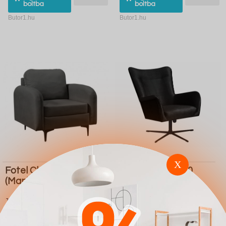
boltba
boltba
Butor1.hu
Butor1.hu
X
Fotel Clovis A100
Fotel Marana 100
(Manila 16)
(Velluto 20)
145.800 Ft
229.400 Ft
Ugrás a
Részletek
Ugrás a
Részletek