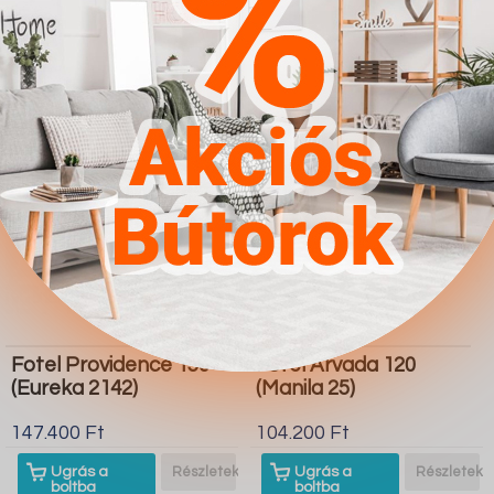
boltba
boltba
Butor1.hu
Butor1.hu
Fotel Providence 150
Fotel Arvada 120
(Eureka 2142)
(Manila 25)
147.400 Ft
104.200 Ft
Ugrás a
Részletek
Ugrás a
Részletek
boltba
boltba