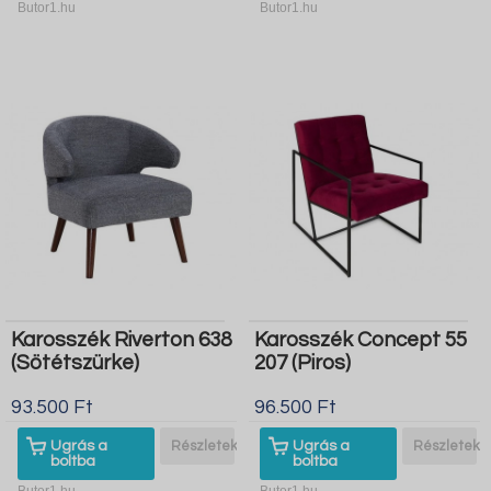
Butor1.hu
Butor1.hu
Karosszék Riverton 638
Karosszék Concept 55
(Sötétszürke)
207 (Piros)
93.500 Ft
96.500 Ft
Ugrás a
Részletek
Ugrás a
Részletek
boltba
boltba
Butor1.hu
Butor1.hu