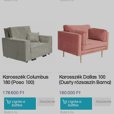
Karosszék Columbus
Karosszék Dallas 100
180 (Poso 100)
(Dusty rózsaszín Barna)
178.600 Ft
160.000 Ft
Ugrás a
Részletek
Ugrás a
Részletek
boltba
boltba
Butor1.hu
Butor1.hu