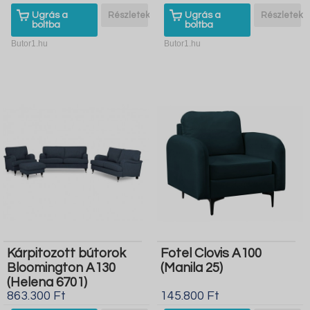
Ugrás a
Részletek
Ugrás a
Részletek
boltba
boltba
Butor1.hu
Butor1.hu
Kárpitozott bútorok
Fotel Clovis A100
Bloomington A130
(Manila 25)
(Helena 6701)
863.300 Ft
145.800 Ft