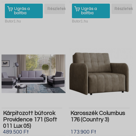
Ugrás a
Részletek
Ugrás a
Részletek
boltba
boltba
Butor1.hu
Butor1.hu
Kárpitozott bútorok
Karosszék Columbus
Providence 171 (Soft
176 (Country 3)
011 Lux 05)
489.500 Ft
173.900 Ft