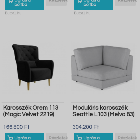
Ugrás a
Részletek
Ugrás a
Részletek
boltba
boltba
Butor1.hu
Butor1.hu
Karosszék Orem 113
Moduláris karosszék
(Magic Velvet 2219)
Seattle L103 (Melva 83)
166.800 Ft
304.200 Ft
Ugrás a
Részletek
Ugrás a
Részletek