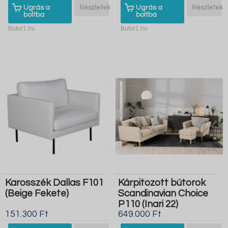
Ugrás a
Részletek
Ugrás a
Részletek
boltba
boltba
Butor1.hu
Butor1.hu
Karosszék Dallas F101
Kárpitozott bútorok
(Beige Fekete)
Scandinavian Choice
P110 (Inari 22)
151.300 Ft
649.000 Ft