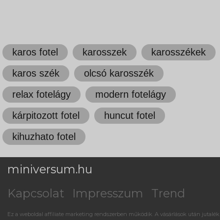
karos fotel
karosszek
karosszékek
karos szék
olcsó karosszék
relax fotelágy
modern fotelágy
kárpitozott fotel
huncut fotel
kihuzhato fotel
miniversum.hu
Kapcsolat
Impresszum
Trend
Ez a weboldal affiliate marketing rendszerben működik. A vásárlások után jutalék