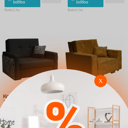
boltba
boltba
Butor1.hu
Butor1.hu
X
Karosszék Columbus
Karosszék Columbus
173 (Manila 18 Zebra)
180 (Poso 1)
159.200 Ft
178.600 Ft
Ugrás a
Részletek
Ugrás a
Részletek