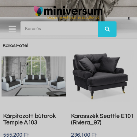
Karos Fotel
Kárpitozott bútorok
Karosszék Seattle E101
Temple A103
(Riviera_97)
555.200 Ft
236.100 Ft