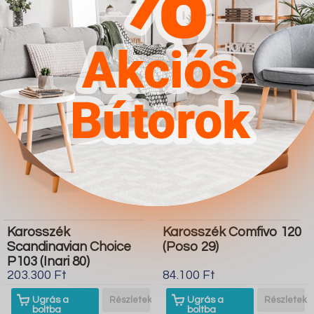
boltba
boltba
Butor1.hu
Butor1.hu
Karosszék
Karosszék Comfivo 120
Scandinavian Choice
(Poso 29)
P103 (Inari 80)
203.300 Ft
84.100 Ft
Ugrás a
Részletek
Ugrás a
Részletek
boltba
boltba