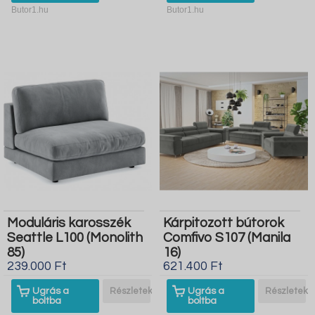
Butor1.hu
Butor1.hu
Moduláris karosszék
Kárpitozott bútorok
Seattle L100 (Monolith
Comfivo S107 (Manila
85)
16)
239.000 Ft
621.400 Ft
Ugrás a
Részletek
Ugrás a
Részletek
boltba
boltba