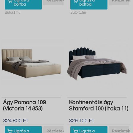
Ugrás a
Részletek
Ugrás a
Részletek
boltba
boltba
Butor1.hu
Butor1.hu
Ágy Pomona 109
Kontinentális ágy
(Victoria 14 853)
Stamford 100 (Itaka 11)
324.800 Ft
329.100 Ft
Ugrás a
Részletek
Ugrás a
Részletek