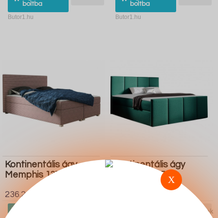
boltba
boltba
Butor1.hu
Butor1.hu
Kontinentális ágy
Kontinentális ágy
Memphis 137 (Poso 27)
Baltimore 154
X
(Kameleon 37)
236.200 Ft
365.800 Ft
Ugrás a
Részletek
Ugrás a
Részletek