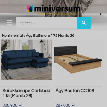
Kontinentális Ágy Baltimore 175 Manila 26
Sarokkanapé Carlsbad
Ágy Boston CC108
115 (Manila 26)
328.900 Ft
297.600 Ft