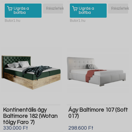
Ugrás a
Részletek
Ugrás a
Részletek
boltba
boltba
Butor1.hu
Butor1.hu
Kontinentális ágy
Ágy Baltimore 107 (Soft
Baltimore 182 (Wotan
017)
tölgy Faro 7)
330.000 Ft
298.600 Ft