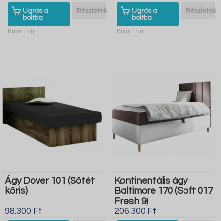
Ugrás a
Részletek
Ugrás a
Részletek
boltba
boltba
Butor1.hu
Butor1.hu
Ágy Dover 101 (Sötét
Kontinentális ágy
kőris)
Baltimore 170 (Soft 017
Fresh 9)
98.300 Ft
206.300 Ft