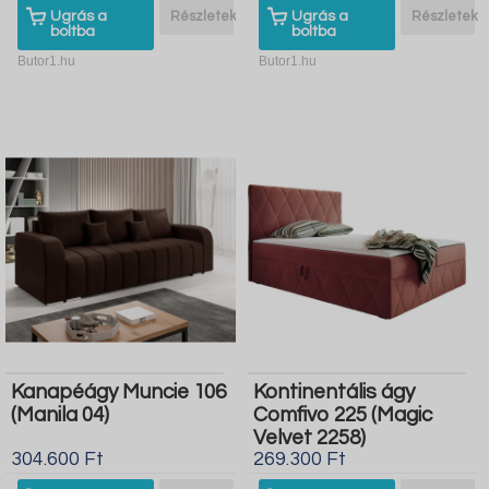
Ugrás a
Részletek
Ugrás a
Részletek
boltba
boltba
Butor1.hu
Butor1.hu
Kanapéágy Muncie 106
Kontinentális ágy
(Manila 04)
Comfivo 225 (Magic
Velvet 2258)
304.600 Ft
269.300 Ft