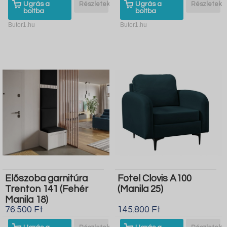
Ugrás a
Részletek
Ugrás a
Részletek
boltba
boltba
Butor1.hu
Butor1.hu
Előszoba garnitúra
Fotel Clovis A100
Trenton 141 (Fehér
(Manila 25)
Manila 18)
76.500 Ft
145.800 Ft