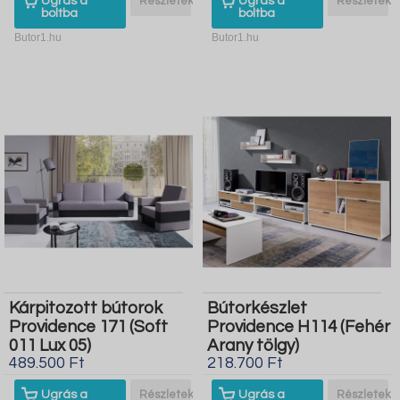
Ugrás a
Részletek
Ugrás a
Részletek
boltba
boltba
Butor1.hu
Butor1.hu
Kárpitozott bútorok
Bútorkészlet
Providence 171 (Soft
Providence H114 (Fehér
011 Lux 05)
Arany tölgy)
489.500 Ft
218.700 Ft
Ugrás a
Részletek
Ugrás a
Részletek