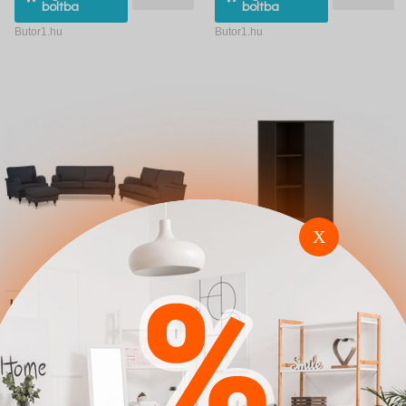
boltba
boltba
Butor1.hu
Butor1.hu
X
Kárpitozott bútorok
Polcos szekrény
Bloomington A130
Providence L103
(Helena 6701)
(Fekete)
863.300 Ft
93.400 Ft
Ugrás a
Részletek
Ugrás a
Részletek