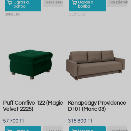
Ugrás a
Részletek
Ugrás a
Részletek
boltba
boltba
Butor1.hu
Butor1.hu
Puff Comfivo 122 (Magic
Kanapéágy Providence
Velvet 2225)
D101 (Moric 03)
57.700 Ft
318.800 Ft