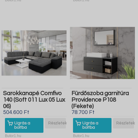
Sarokkanapé Comfivo
Fürdőszoba garnitúra
140 (Soft 011 Lux 05 Lux
Providence P108
06)
(Fekete)
504.600 Ft
78.700 Ft
Ugrás a
Részletek
Ugrás a
Részletek
boltba
boltba
Butor1.hu
Butor1.hu