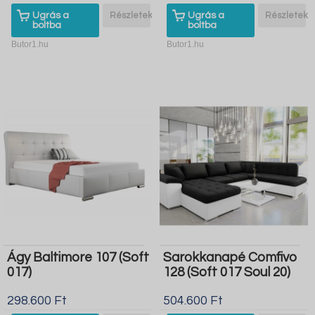
Ugrás a
Részletek
Ugrás a
Részletek
boltba
boltba
Butor1.hu
Butor1.hu
Ágy Baltimore 107 (Soft
Sarokkanapé Comfivo
017)
128 (Soft 017 Soul 20)
298.600 Ft
504.600 Ft