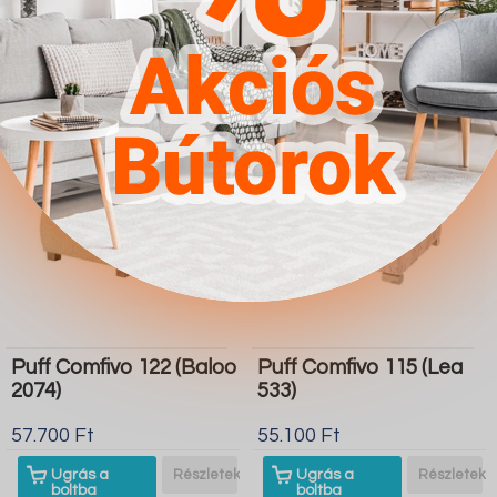
boltba
boltba
Butor1.hu
Butor1.hu
Puff Comfivo 122 (Baloo
Puff Comfivo 115 (Lea
2074)
533)
57.700 Ft
55.100 Ft
Ugrás a
Részletek
Ugrás a
Részletek
boltba
boltba