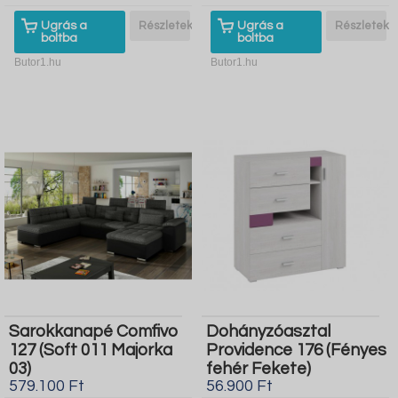
Ugrás a
Részletek
Ugrás a
Részletek
boltba
boltba
Butor1.hu
Butor1.hu
Sarokkanapé Comfivo
Dohányzóasztal
127 (Soft 011 Majorka
Providence 176 (Fényes
03)
fehér Fekete)
579.100 Ft
56.900 Ft