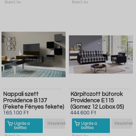
Butor1.hu
Butor1.hu
Nappali szett
Kárpitozott bútorok
Providence B137
Providence E115
(Fekete Fényes fekete)
(Gomez 12 Lobox 05)
165.100 Ft
444.600 Ft
Ugrás a
Részletek
Ugrás a
Részletek
boltba
boltba
Butor1.hu
Butor1.hu