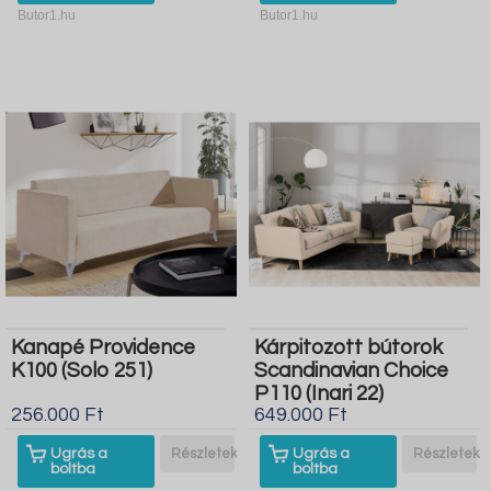
Butor1.hu
Butor1.hu
Kanapé Providence
Kárpitozott bútorok
K100 (Solo 251)
Scandinavian Choice
P110 (Inari 22)
256.000 Ft
649.000 Ft
Ugrás a
Részletek
Ugrás a
Részletek
boltba
boltba