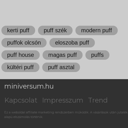
kerti puff
puff szék
modern puff
puffok olcsón
eloszoba puff
puff house
magas puff
puffs
kültéri puff
puff asztal
miniversum.hu
Kapcsolat
Impresszum
Trend
Ez a weboldal affiliate marketing rendszerben működik. A vásárlások után jutalék
alapú elszámolás történik.