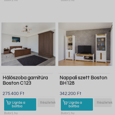
Hálószoba garnitúra
Nappali szett Boston
Boston C123
BH128
275.400 Ft
342.200 Ft
Ugrás a
Részletek
Ugrás a
Részletek
boltba
boltba
Butor1.hu
Butor1.hu