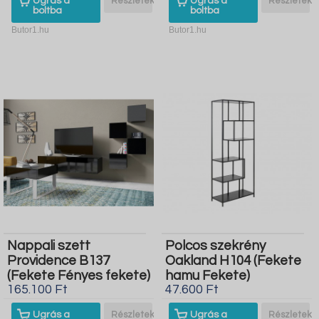
Ugrás a
Részletek
Ugrás a
Részletek
boltba
boltba
Butor1.hu
Butor1.hu
Nappali szett
Polcos szekrény
Providence B137
Oakland H104 (Fekete
(Fekete Fényes fekete)
hamu Fekete)
165.100 Ft
47.600 Ft
Ugrás a
Részletek
Ugrás a
Részletek