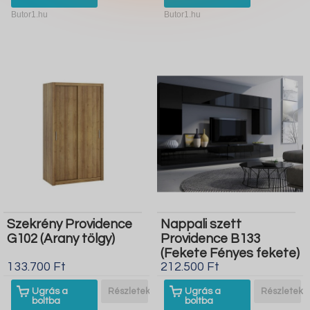
Butor1.hu
Butor1.hu
Szekrény Providence
Nappali szett
G102 (Arany tölgy)
Providence B133
(Fekete Fényes fekete)
133.700 Ft
212.500 Ft
Ugrás a
Részletek
Ugrás a
Részletek
boltba
boltba