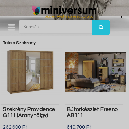
Talalo Szekreny
Szekrény Providence
Bútorkészlet Fresno
G111 (Arany tölgy)
AB111
262.600 Ft
649.700 Ft