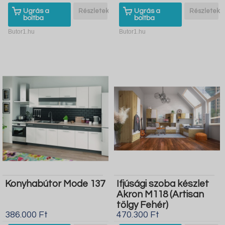
Ugrás a
Részletek
Ugrás a
Részletek
boltba
boltba
Butor1.hu
Butor1.hu
Konyhabútor Mode 137
Ifjúsági szoba készlet
Akron M118 (Artisan
tölgy Fehér)
386.000 Ft
470.300 Ft