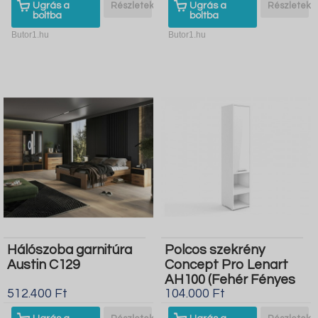
Ugrás a
Részletek
Ugrás a
Részletek
boltba
boltba
Butor1.hu
Butor1.hu
Hálószoba garnitúra
Polcos szekrény
Austin C129
Concept Pro Lenart
AH100 (Fehér Fényes
512.400 Ft
104.000 Ft
fehér)