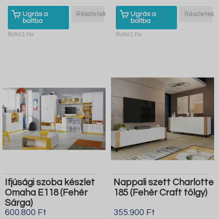
Ugrás a
Részletek
Ugrás a
Részletek
boltba
boltba
Butor1.hu
Butor1.hu
Ifjúsági szoba készlet
Nappali szett Charlotte
Omaha E118 (Fehér
185 (Fehér Craft tölgy)
Sárga)
600.800 Ft
355.900 Ft