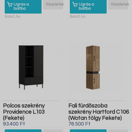
Ugrás a
Részletek
Ugrás a
Részletek
boltba
boltba
Butor1.hu
Butor1.hu
Polcos szekrény
Fali fürdőszoba
Providence L103
szekrény Hartford C106
(Fekete)
(Wotan tölgy Fekete)
93.400 Ft
76.500 Ft