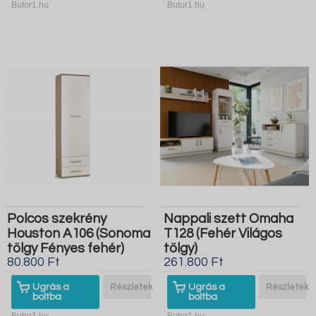
Butor1.hu
Butor1.hu
Polcos szekrény
Nappali szett Omaha
Houston A106 (Sonoma
T128 (Fehér Világos
tölgy Fényes fehér)
tölgy)
80.800 Ft
261.800 Ft
Ugrás a
Részletek
Ugrás a
Részletek
boltba
boltba
Butor1.hu
Butor1.hu