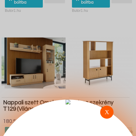
boltba
boltba
Butor1.hu
Butor1.hu
Nappali szett Omaha
Polcos szekrény
T129 (Világos tölgy)
Houston L103
X
180.500 Ft
423.700 Ft
Ugrás a
Részletek
Ugrás a
Részletek