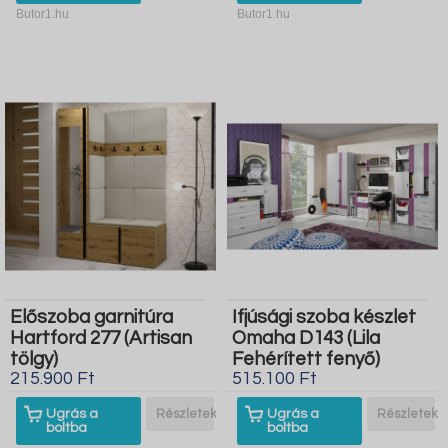
Butor1.hu
Butor1.hu
Előszoba garnitúra
Ifjúsági szoba készlet
Hartford 277 (Artisan
Omaha D143 (Lila
tölgy)
Fehérített fenyő)
215.900 Ft
515.100 Ft
Ugrás a
Részletek
Ugrás a
Részletek
boltba
boltba