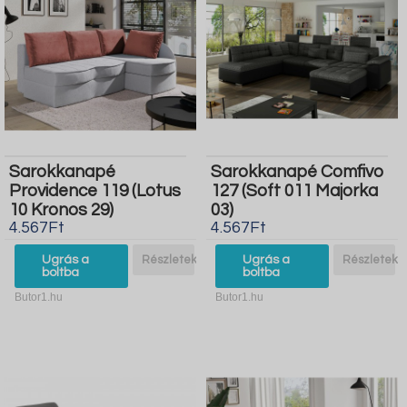
Sarokkanapé
Sarokkanapé Comfivo
Providence 119 (Lotus
127 (Soft 011 Majorka
10 Kronos 29)
03)
4.567Ft
4.567Ft
Ugrás a
Részletek
Ugrás a
Részletek
boltba
boltba
Butor1.hu
Butor1.hu