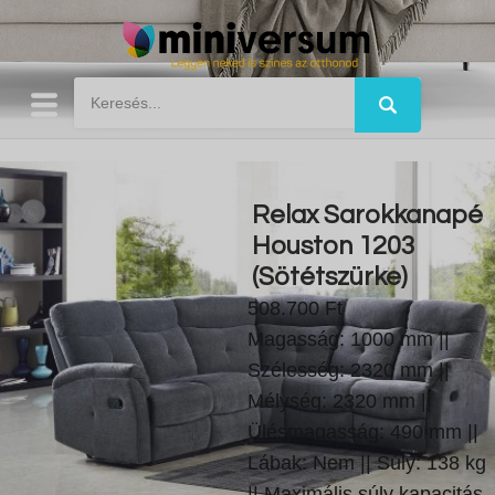
Relax Sarokkanapé
Houston 1203
(Sötétszürke)
508.700 Ft
Magasság: 1000 mm ||
Szélesség: 2320 mm ||
Mélység: 2320 mm ||
Ülésmagasság: 490 mm ||
Lábak: Nem || Súly: 138 kg
|| Maximális súly kapacitás