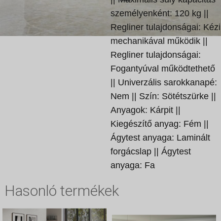
személyenként: 120 kg ||
Regliner tulajdonságai: Kézi
mechanikával működik ||
Regliner tulajdonságai:
Fogantyúval működtethető
|| Univerzális sarokkanapé:
Nem || Szín: Sötétszürke ||
Anyagok: Kárpit ||
Kiegészítő anyag: Fém ||
Ágytest anyaga: Laminált
forgácslap || Ágytest
anyaga: Fa
Hasonló termékek