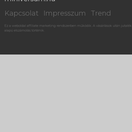
Kapcsolat
Impresszum
Trend
Ez a weboldal affiliate marketing rendszerben működik. A vásárlások után jutalék
alapú elszámolás történik.