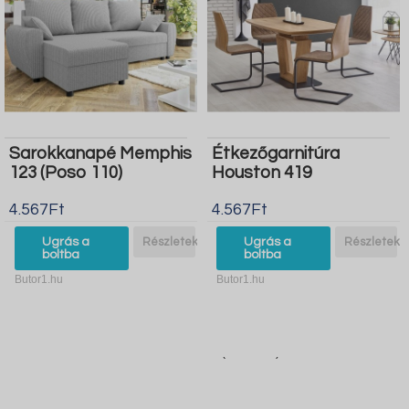
Sarokkanapé Memphis
Étkezőgarnitúra
123 (Poso 110)
Houston 419
4.567Ft
4.567Ft
Ugrás a
Részletek
Ugrás a
Részletek
boltba
boltba
Butor1.hu
Butor1.hu