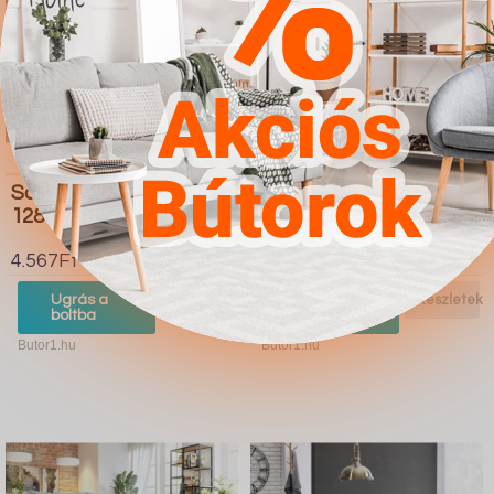
Sarokkanapé Comfivo
Vitrin Houston F104
128 (Soft 017 Soul 20)
4.567Ft
4.567Ft
Ugrás a
Részletek
Ugrás a
Részletek
boltba
boltba
Butor1.hu
Butor1.hu