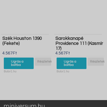
Szék Houston 1390
Sarokkanapé
(Fekete)
Providence 111 (Kasmír
17)
4.567Ft
4.567Ft
Ugrás a
Részletek
Ugrás a
Részletek
boltba
boltba
Butor1.hu
Butor1.hu
miniversum.hu