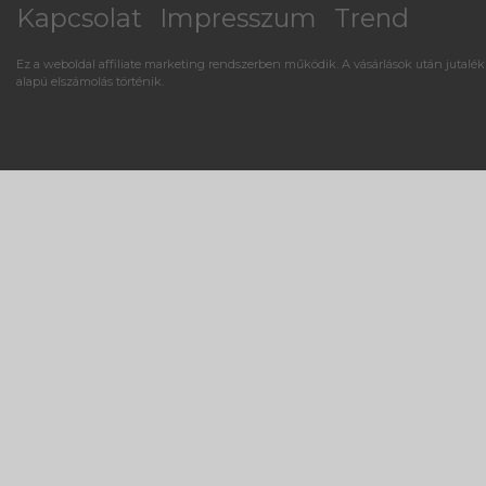
Kapcsolat
Impresszum
Trend
Ez a weboldal affiliate marketing rendszerben működik. A vásárlások után jutalék
alapú elszámolás történik.