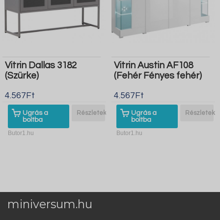
Vitrin Dallas 3182
Vitrin Austin AF108
(Szürke)
(Fehér Fényes fehér)
4.567Ft
4.567Ft
Ugrás a
Részletek
Ugrás a
Részletek
boltba
boltba
Butor1.hu
Butor1.hu
miniversum.hu