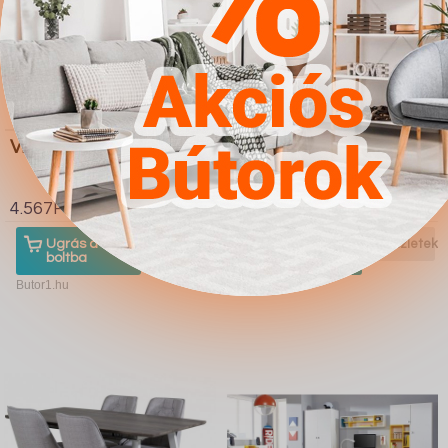
Vitrin Houston F104
Komód Charlotte 143
(Fehér Fényes fehér)
4.567Ft
4.567Ft
Ugrás a
Részletek
Ugrás a
Részletek
boltba
boltba
Butor1.hu
Butor1.hu