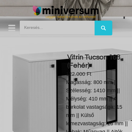
Vitrin Tucson 168
(Fehér)
122.000 Ft
Magasság: 800 mm ||
Szélesség: 1410 mm ||
Mélység: 410 mm || A
burkolat vastagsága: 15
mm || Külső
lemezvastagság: 16 mm ||
Lábak: Műanyag || Ajtók