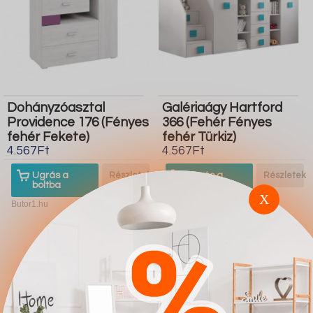
Dohányzóasztal
Galériaágy Hartford
Providence 176 (Fényes
366 (Fehér Fényes
fehér Fekete)
fehér Türkiz)
4.567Ft
4.567Ft
Ugrás a
Részletek
Ugrás a
Részletek
boltba
boltba
X
Butor1.hu
Butor1.hu