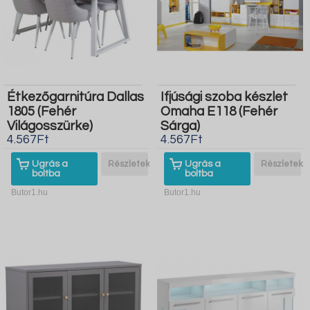
Étkezőgarnitúra Dallas
Ifjúsági szoba készlet
1805 (Fehér
Omaha E118 (Fehér
Világosszürke)
Sárga)
4.567Ft
4.567Ft
Ugrás a
Részletek
Ugrás a
Részletek
boltba
boltba
Butor1.hu
Butor1.hu