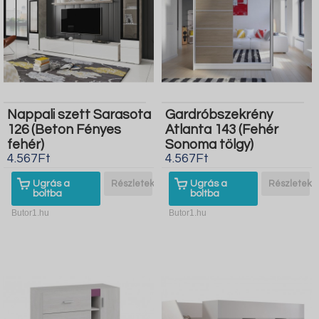
Nappali szett Sarasota
Gardróbszekrény
126 (Beton Fényes
Atlanta 143 (Fehér
fehér)
Sonoma tölgy)
4.567Ft
4.567Ft
Ugrás a
Részletek
Ugrás a
Részletek
boltba
boltba
Butor1.hu
Butor1.hu