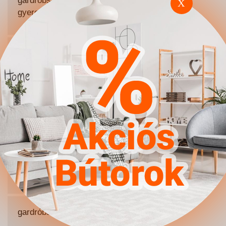
gardróbszekrény
X
gyerekszobába
gardróbszekrény komóddal
gardróbszekrény polcos
gardróbszekrény sarok
gardróbszekrény tükrös