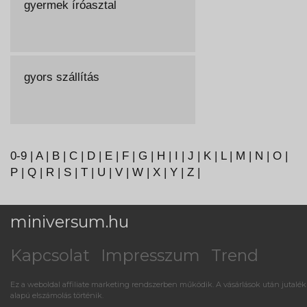
gyermek íróasztal
gyors szállítás
0-9
|
A
|
B
|
C
|
D
|
E
|
F
|
G
|
H
|
I
|
J
|
K
|
L
|
M
|
N
|
O
|
P
|
Q
|
R
|
S
|
T
|
U
|
V
|
W
|
X
|
Y
|
Z
|
miniversum.hu
Kapcsolat
Impresszum
Trend
Ez a weboldal affiliate marketing rendszerben működik. A vásárlások után jutalék
alapú elszámolás történik.