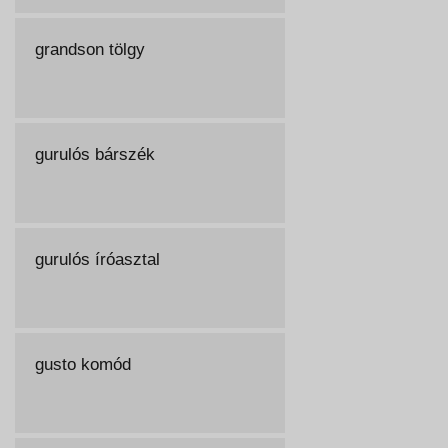
grandson tölgy
gurulós bárszék
gurulós íróasztal
gusto komód