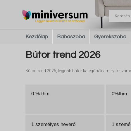
Kezdőlap
Babaszoba
Gyerekszoba
Bútor trend 2026
Bútor trend 2026, legjobb bútor kategóriák amelyek szám
0 % thm
0%thm
1 személyes heverő
1 szemé