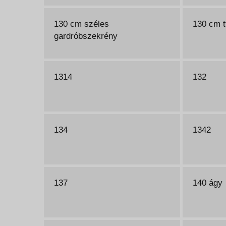
130 cm széles
130 cm t
gardróbszekrény
1314
132
134
1342
137
140 ágy