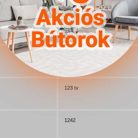
120x180 ágy
1211
123 tv
1242