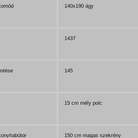
komód
140x190 ágy
1437
entése
145
15 cm mély polc
konyhabútor
150 cm magas szekrény