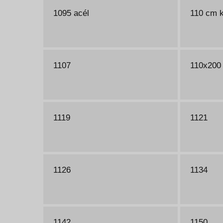
1095 acél
110 cm 
1107
110x200
1119
1121
1126
1134
1142
1150