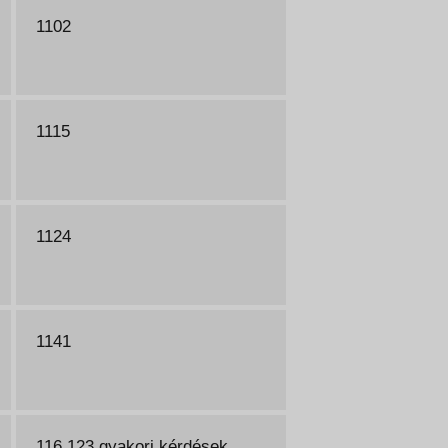
1102
1115
1124
1141
116 123 gyakori kérdések