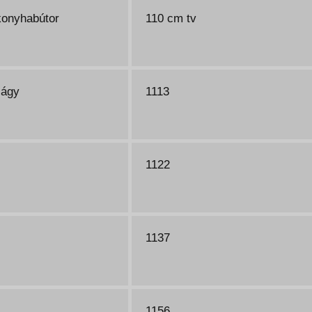
konyhabútor
110 cm tv
 ágy
1113
1122
1137
1156