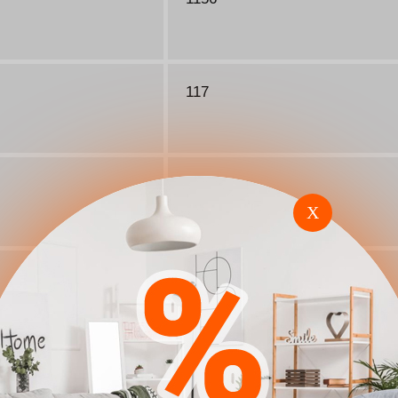
117
118
X
120 ágy
fürdőszoba szekrény
120 cm magas komód