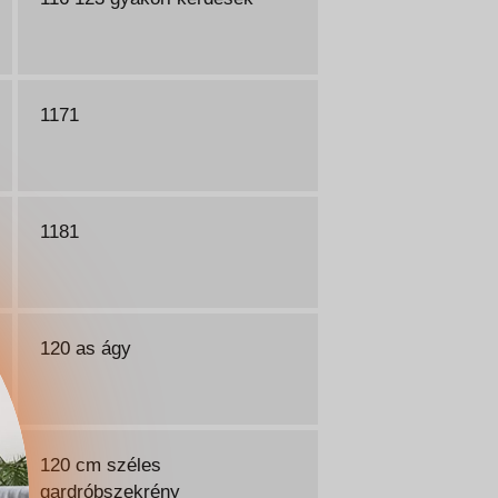
1171
1181
120 as ágy
120 cm széles
gardróbszekrény