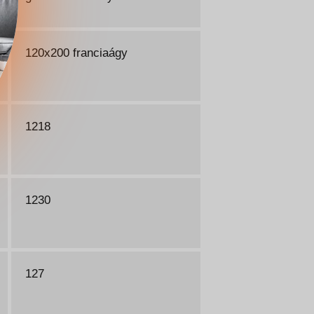
120x200 franciaágy
1218
1230
127