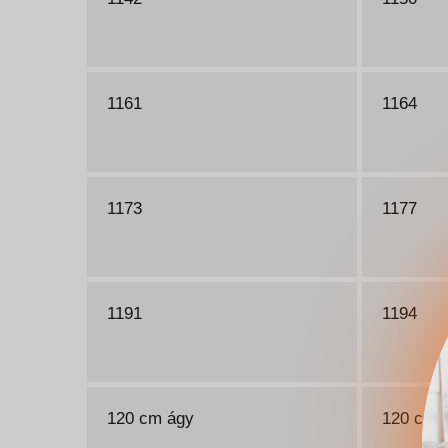
1161
1164
1173
1177
1191
1194
120 cm ágy
120 cm 