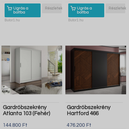
Ugrás a
Részletek
Ugrás a
Részletek
boltba
boltba
Butor1.hu
Butor1.hu
Gardróbszekrény
Gardróbszekrény
Atlanta 103 (Fehér)
Hartford 466
144.800 Ft
476.200 Ft