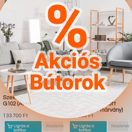
boltba
boltba
Butor1.hu
Butor1.hu
Szekrény Providence
Gardróbszekrény
G102 (Arany tölgy)
Hartford 244 (Matt
fehér Fehér márvány)
133.700 Ft
294.500 Ft
Ugrás a
Részletek
Ugrás a
Részletek
boltba
boltba