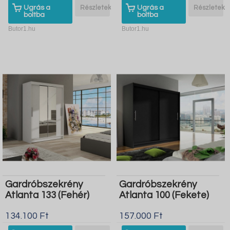
Ugrás a
Részletek
Ugrás a
Részletek
boltba
boltba
Butor1.hu
Butor1.hu
Gardróbszekrény
Gardróbszekrény
Atlanta 133 (Fehér)
Atlanta 100 (Fekete)
134.100 Ft
157.000 Ft