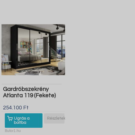
Gardróbszekrény
Atlanta 119 (Fekete)
254.100 Ft
Ugrás a
Részletek
boltba
Butor1.hu