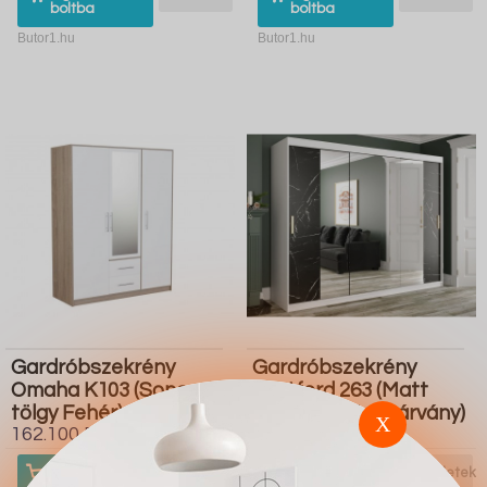
boltba
boltba
Butor1.hu
Butor1.hu
Gardróbszekrény
Gardróbszekrény
Omaha K103 (Sonoma
Hartford 263 (Matt
tölgy Fehér)
fehér Fekete márvány)
X
162.100 Ft
366.900 Ft
Ugrás a
Részletek
Ugrás a
Részletek