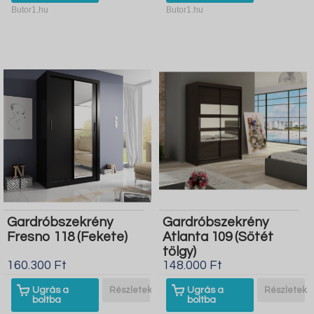
Butor1.hu
Butor1.hu
Gardróbszekrény
Gardróbszekrény
Fresno 118 (Fekete)
Atlanta 109 (Sötét
tölgy)
160.300 Ft
148.000 Ft
Ugrás a
Részletek
Ugrás a
Részletek
boltba
boltba