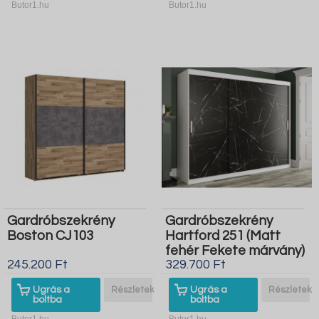
Butor1.hu
Butor1.hu
Gardróbszekrény
Gardróbszekrény
Boston CJ103
Hartford 251 (Matt
fehér Fekete márvány)
245.200 Ft
329.700 Ft
Ugrás a
Részletek
Ugrás a
Részletek
boltba
boltba
Butor1.hu
Butor1.hu