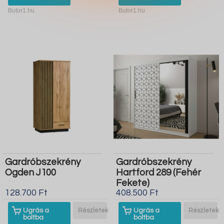
Butor1.hu
Butor1.hu
Gardróbszekrény
Gardróbszekrény
Ogden J100
Hartford 289 (Fehér
Fekete)
128.700 Ft
408.500 Ft
Ugrás a
Részletek
Ugrás a
Részletek
boltba
boltba