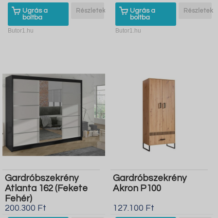
Ugrás a
Részletek
Ugrás a
Részletek
boltba
boltba
Butor1.hu
Butor1.hu
Gardróbszekrény
Gardróbszekrény
Atlanta 162 (Fekete
Akron P100
Fehér)
200.300 Ft
127.100 Ft