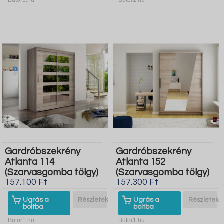
Gardróbszekrény
Gardróbszekrény
Atlanta 114
Atlanta 152
(Szarvasgomba tölgy)
(Szarvasgomba tölgy)
157.100 Ft
157.300 Ft
Ugrás a
Részletek
Ugrás a
Részletek
boltba
boltba
Butor1.hu
Butor1.hu