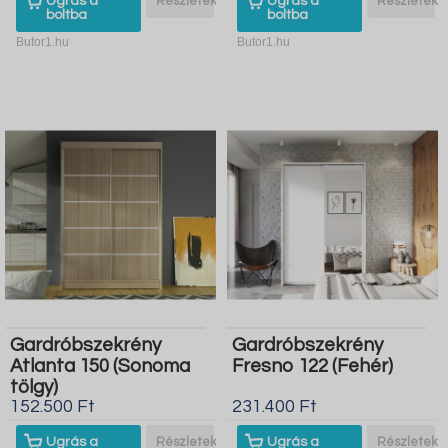
Ugrás a
Részletek
Ugrás a
Részletek
boltba
boltba
Butor1.hu
Butor1.hu
Gardróbszekrény
Gardróbszekrény
Atlanta 150 (Sonoma
Fresno 122 (Fehér)
tölgy)
152.500 Ft
231.400 Ft
Ugrás a
Részletek
Ugrás a
Részletek