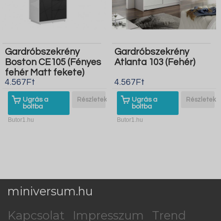
Gardróbszekrény
Gardróbszekrény
Boston CE105 (Fényes
Atlanta 103 (Fehér)
fehér Matt fekete)
4.567Ft
4.567Ft
Ugrás a
Részletek
Ugrás a
Részletek
boltba
boltba
Butor1.hu
Butor1.hu
miniversum.hu
Kapcsolat
Impresszum
Trend