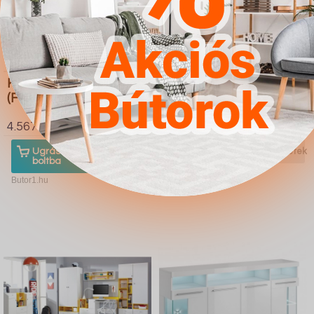
Komód Charlotte 143
Étkezőgarnitúra Dallas
(Fehér Fényes fehér)
1805 (Fehér
Világosszürke)
4.567Ft
4.567Ft
Ugrás a
Részletek
Ugrás a
Részletek
boltba
boltba
Butor1.hu
Butor1.hu