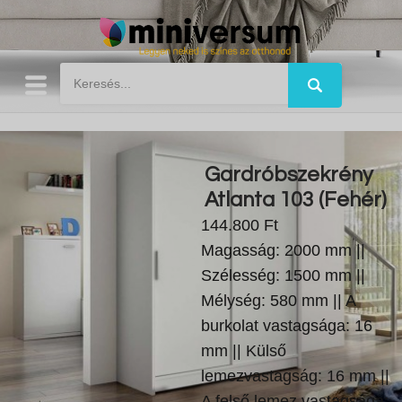
Gardróbszekrény
Atlanta 103 (Fehér)
144.800 Ft
Magasság: 2000 mm ||
Szélesség: 1500 mm ||
Mélység: 580 mm || A
burkolat vastagsága: 16
mm || Külső
lemezvastagság: 16 mm ||
A felső lemez vastagsága: