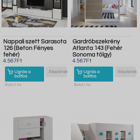
Nappali szett Sarasota
Gardróbszekrény
126 (Beton Fényes
Atlanta 143 (Fehér
fehér)
Sonoma tölgy)
4.567Ft
4.567Ft
Ugrás a
Részletek
Ugrás a
Részletek
boltba
boltba
Butor1.hu
Butor1.hu