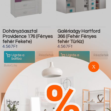
Dohányzóasztal
Galériaágy Hartford
Providence 176 (Fényes
366 (Fehér Fényes
fehér Fekete)
fehér Türkiz)
4.567Ft
4.567Ft
Ugrás a
Részletek
Ugrás a
Részletek
boltba
boltba
Butor1.hu
Butor1.hu
X