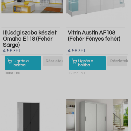
Ifjúsági szoba készlet
Vitrin Austin AF108
Omaha E118 (Fehér
(Fehér Fényes fehér)
Sárga)
4.567Ft
4.567Ft
Ugrás a
Részletek
Ugrás a
Részletek
boltba
boltba
Butor1.hu
Butor1.hu