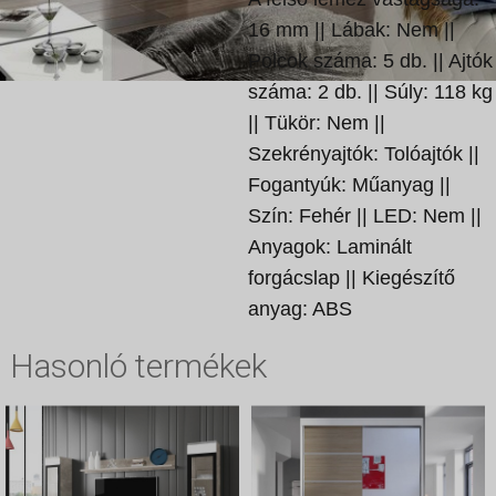
16 mm || Lábak: Nem ||
Polcok száma: 5 db. || Ajtók
száma: 2 db. || Súly: 118 kg
|| Tükör: Nem ||
Szekrényajtók: Tolóajtók ||
Fogantyúk: Műanyag ||
Szín: Fehér || LED: Nem ||
Anyagok: Laminált
forgácslap || Kiegészítő
anyag: ABS
Hasonló termékek