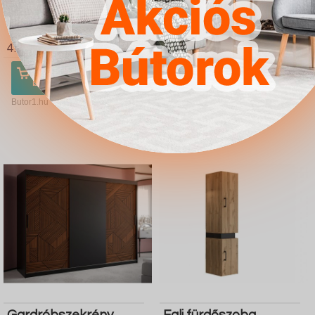
Gardróbszekrény
Cipőtároló Hartford
Atlanta 103 (Fehér)
F105 (Fehér)
4.567Ft
4.567Ft
Ugrás a
Részletek
Ugrás a
Részletek
boltba
boltba
Butor1.hu
Butor1.hu