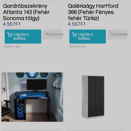
Gardróbszekrény
Galériaágy Hartford
Atlanta 143 (Fehér
366 (Fehér Fényes
Sonoma tölgy)
fehér Türkiz)
4.567Ft
4.567Ft
Ugrás a
Részletek
Ugrás a
Részletek
boltba
boltba
Butor1.hu
Butor1.hu