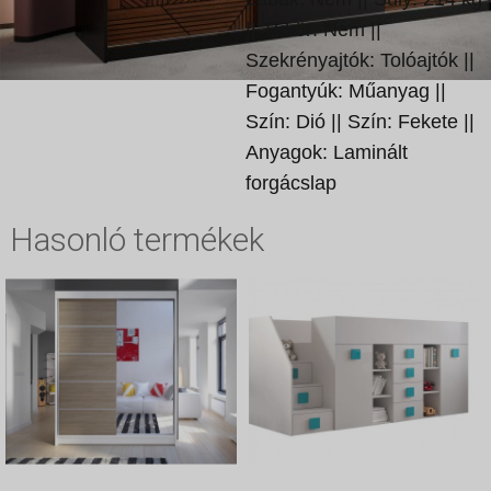
|| Tükör: Nem ||
Szekrényajtók: Tolóajtók ||
Fogantyúk: Műanyag ||
Szín: Dió || Szín: Fekete ||
Anyagok: Laminált
forgácslap
Hasonló termékek