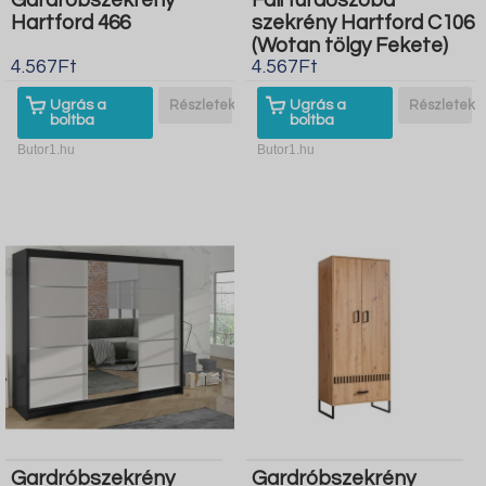
Gardróbszekrény
Fali fürdőszoba
Hartford 466
szekrény Hartford C106
(Wotan tölgy Fekete)
4.567Ft
4.567Ft
Ugrás a
Részletek
Ugrás a
Részletek
boltba
boltba
Butor1.hu
Butor1.hu
Gardróbszekrény
Gardróbszekrény