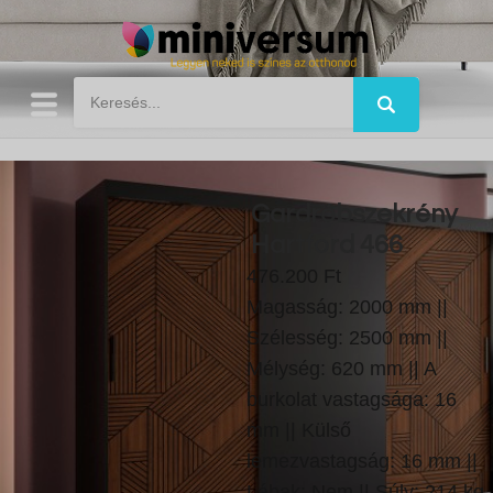
Gardróbszekrény
Hartford 466
476.200 Ft
Magasság: 2000 mm ||
Szélesség: 2500 mm ||
Mélység: 620 mm || A
burkolat vastagsága: 16
mm || Külső
lemezvastagság: 16 mm ||
Lábak: Nem || Súly: 214 kg