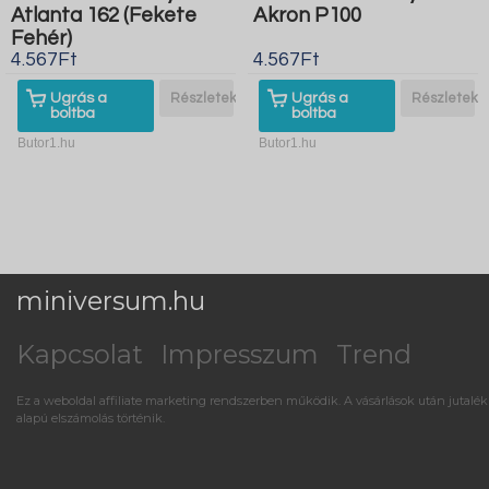
Atlanta 162 (Fekete
Akron P100
Fehér)
4.567Ft
4.567Ft
Ugrás a
Részletek
Ugrás a
Részletek
boltba
boltba
Butor1.hu
Butor1.hu
miniversum.hu
Kapcsolat
Impresszum
Trend
Ez a weboldal affiliate marketing rendszerben működik. A vásárlások után jutalék
alapú elszámolás történik.