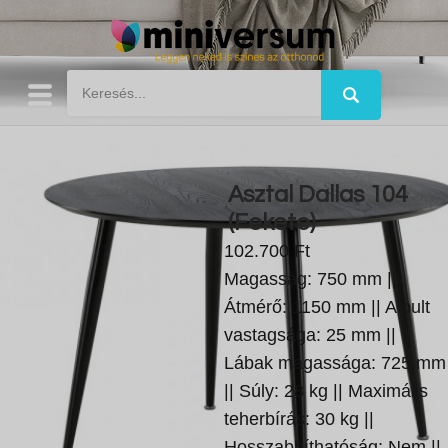
Asztal Dallas 104
(Fekete)
102.700 Ft
Magasság: 750 mm ||
Átmérő: 1150 mm || A pult
vastagsága: 25 mm ||
Lábak magassága: 725 mm
|| Súly: 28 kg || Maximális
teherbírás: 30 kg ||
Hosszabbíthatóság: Nem ||