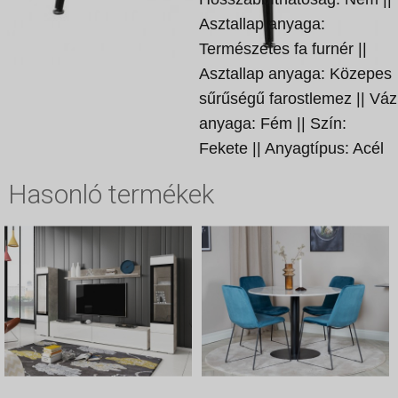
Asztallap anyaga:
Természetes fa furnér ||
Asztallap anyaga: Közepes
sűrűségű farostlemez || Váz
anyaga: Fém || Szín:
Fekete || Anyagtípus: Acél
Hasonló termékek