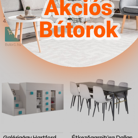
Nappali szett Charlotte
Dohányzóasztal
A111 (Fekete Fényes
Providence 176 (Fényes
fekete)
fehér Fekete)
4.567Ft
4.567Ft
Ugrás a
Részletek
Ugrás a
Részletek
boltba
boltba
Butor1.hu
Butor1.hu