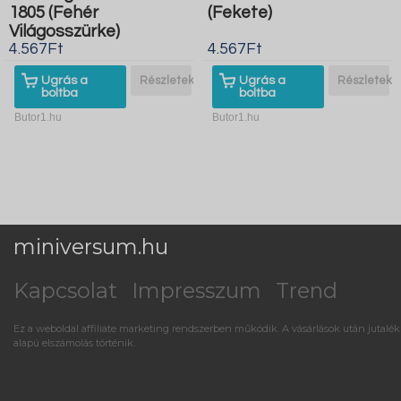
1805 (Fehér
(Fekete)
Világosszürke)
4.567Ft
4.567Ft
Ugrás a
Részletek
Ugrás a
Részletek
boltba
boltba
Butor1.hu
Butor1.hu
miniversum.hu
Kapcsolat
Impresszum
Trend
Ez a weboldal affiliate marketing rendszerben működik. A vásárlások után jutalék
alapú elszámolás történik.