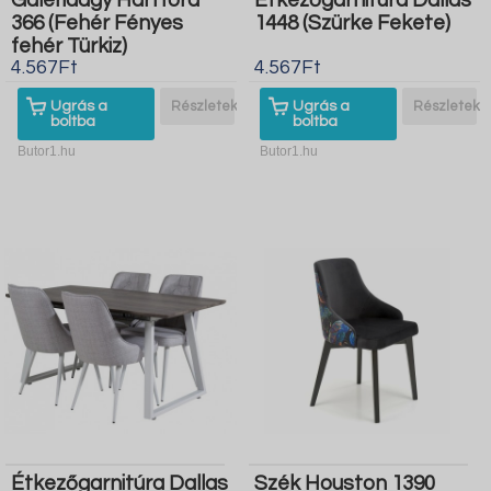
Galériaágy Hartford
Étkezőgarnitúra Dallas
366 (Fehér Fényes
1448 (Szürke Fekete)
fehér Türkiz)
4.567Ft
4.567Ft
Ugrás a
Részletek
Ugrás a
Részletek
boltba
boltba
Butor1.hu
Butor1.hu
Étkezőgarnitúra Dallas
Szék Houston 1390