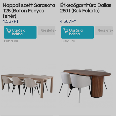
Nappali szett Sarasota
Étkezőgarnitúra Dallas
126 (Beton Fényes
2601 (Kék Fekete)
fehér)
4.567Ft
4.567Ft
Ugrás a
Részletek
Ugrás a
Részletek
boltba
boltba
Butor1.hu
Butor1.hu