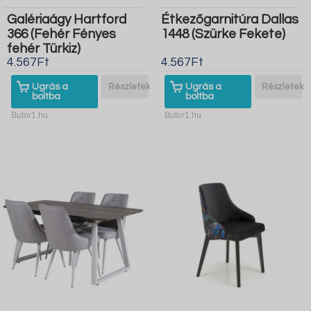
Galériaágy Hartford
Étkezőgarnitúra Dallas
366 (Fehér Fényes
1448 (Szürke Fekete)
fehér Türkiz)
4.567Ft
4.567Ft
Ugrás a
Részletek
Ugrás a
Részletek
boltba
boltba
Butor1.hu
Butor1.hu