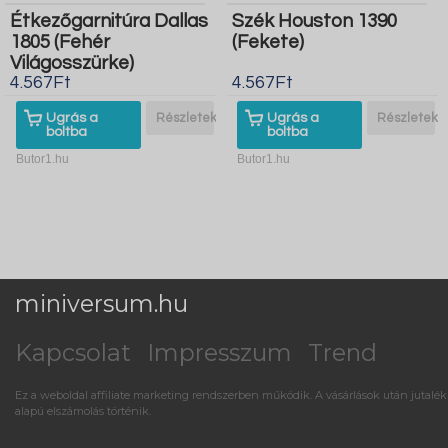
Étkezőgarnitúra Dallas
Szék Houston 1390
1805 (Fehér
(Fekete)
Világosszürke)
4.567Ft
4.567Ft
Ugrás a
Részletek
Ugrás a
Részletek
boltba
boltba
Butor1.hu
Butor1.hu
miniversum.hu
Kapcsolat
Impresszum
Trend
Ez a weboldal affiliate marketing rendszerben működik. A vásárlások után jutalék
alapú elszámolás történik.