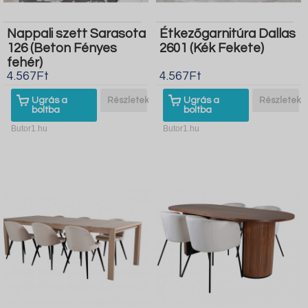
Nappali szett Sarasota
Étkezőgarnitúra Dallas
126 (Beton Fényes
2601 (Kék Fekete)
fehér)
4.567Ft
4.567Ft
Ugrás a
Részletek
Ugrás a
Részletek
boltba
boltba
Butor1.hu
Butor1.hu