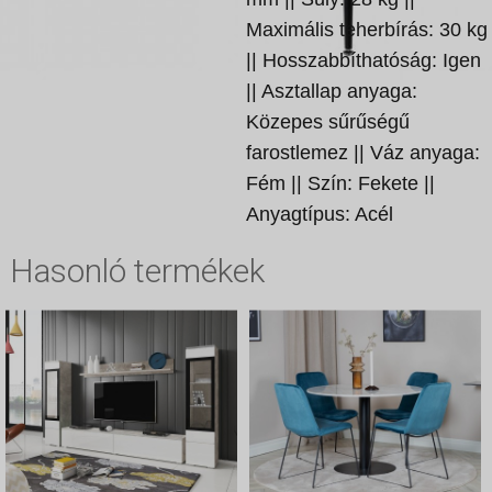
Maximális teherbírás: 30 kg
|| Hosszabbíthatóság: Igen
|| Asztallap anyaga:
Közepes sűrűségű
farostlemez || Váz anyaga:
Fém || Szín: Fekete ||
Anyagtípus: Acél
Hasonló termékek