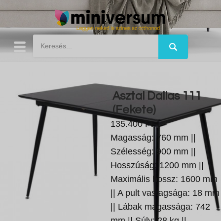
Asztal Dallas 111
(Fekete)
135.400 Ft
Magasság: 760 mm ||
Szélesség: 900 mm ||
Hosszúság: 1200 mm ||
Maximális hossz: 1600 mm
|| A pult vastagsága: 18 mm
|| Lábak magassága: 742
mm || Súly: 28 kg ||