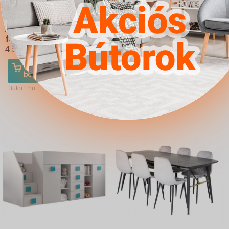
Nappali szett Charlotte
Dohányzóasztal
A111 (Fekete Fényes
Providence 176 (Fényes
fekete)
fehér Fekete)
4.567Ft
4.567Ft
Ugrás a
Részletek
Ugrás a
Részletek
boltba
boltba
Butor1.hu
Butor1.hu