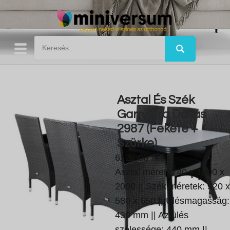
Asztal És Szék
Garnitúra Dallas
2987 (Fekete +
Szürke)
612.300 Ft
Asztal méret: 740 x 1000 x
2000 || Szék méretek: 920 x
580 x 650 || Ülésmagasság:
430 mm || Az ülés
szélessége: 440 mm ||