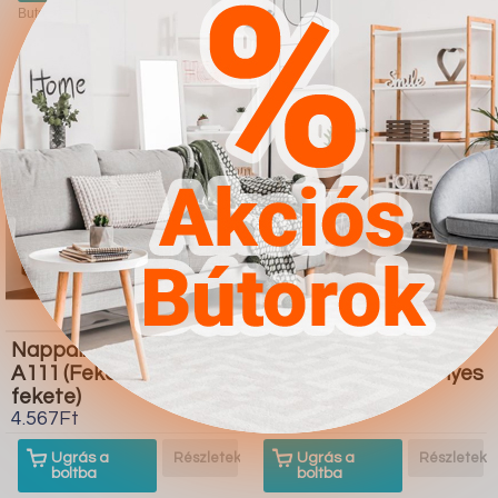
Butor1.hu
Butor1.hu
Nappali szett Charlotte
Dohányzóasztal
A111 (Fekete Fényes
Providence 176 (Fényes
fekete)
fehér Fekete)
4.567Ft
4.567Ft
Ugrás a
Részletek
Ugrás a
Részletek
boltba
boltba