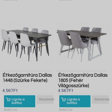
Étkezőgarnitúra Dallas
Étkezőgarnitúra Dallas
1448 (Szürke Fekete)
1805 (Fehér
Világosszürke)
4.567Ft
4.567Ft
Ugrás a
Részletek
Ugrás a
Részletek
boltba
boltba
Butor1.hu
Butor1.hu