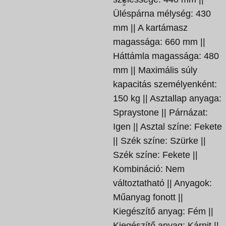
Üléspárna mélység: 430
mm || A kartámasz
magassága: 660 mm ||
Háttámla magassága: 480
mm || Maximális súly
kapacitás személyenként:
150 kg || Asztallap anyaga:
Spraystone || Párnázat:
Igen || Asztal színe: Fekete
|| Szék színe: Szürke ||
Szék színe: Fekete ||
Kombináció: Nem
változtatható || Anyagok:
Műanyag fonott ||
Kiegészítő anyag: Fém ||
Kiegészítő anyag: Kárpit ||