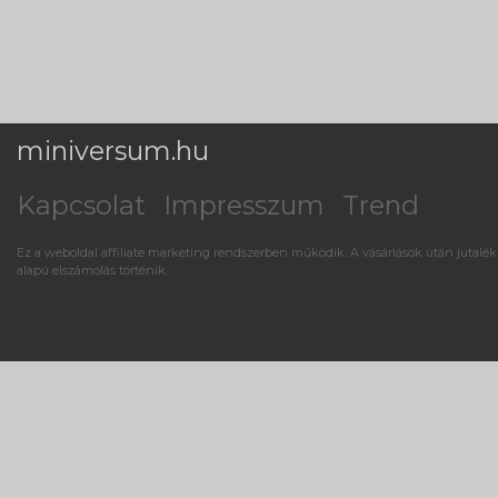
miniversum.hu
Kapcsolat
Impresszum
Trend
Ez a weboldal affiliate marketing rendszerben működik. A vásárlások után jutalék
alapú elszámolás történik.