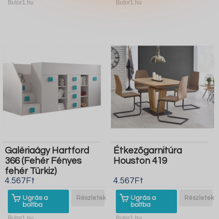
Butor1.hu
Butor1.hu
Galériaágy Hartford
Étkezőgarnitúra
366 (Fehér Fényes
Houston 419
fehér Türkiz)
4.567Ft
4.567Ft
Ugrás a
Részletek
Ugrás a
Részletek
boltba
boltba
Butor1.hu
Butor1.hu