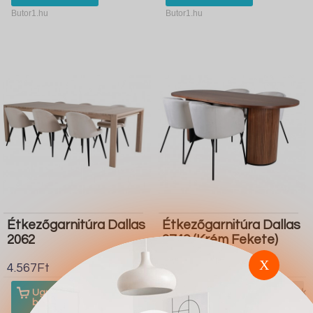
Butor1.hu
Butor1.hu
Étkezőgarnitúra Dallas
Étkezőgarnitúra Dallas
2062
2749 (Krém Fekete)
X
4.567Ft
4.567Ft
Ugrás a
Részletek
Ugrás a
Részletek
boltba
boltba