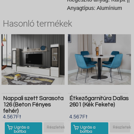
Anyagtípus: Alumínium
Hasonló termékek
Nappali szett Sarasota
Étkezőgarnitúra Dallas
126 (Beton Fényes
2601 (Kék Fekete)
fehér)
4.567Ft
4.567Ft
Ugrás a
Részletek
Ugrás a
Részletek
boltba
boltba