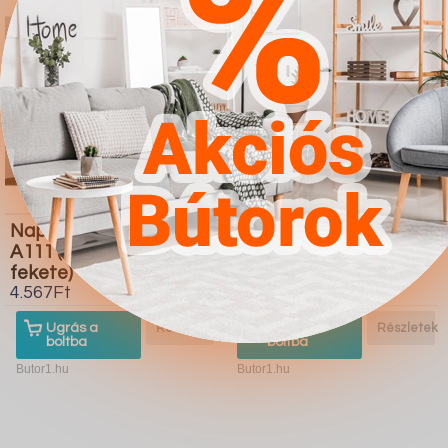
Nappali szett Charlotte
Dohányzóasztal
A111 (Fekete Fényes
Providence 176 (Fényes
fekete)
fehér Fekete)
4.567Ft
4.567Ft
Ugrás a
Részletek
Ugrás a
Részletek
boltba
boltba
Butor1.hu
Butor1.hu