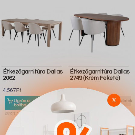
Étkezőgarnitúra Dallas
Étkezőgarnitúra Dallas
2062
2749 (Krém Fekete)
4.567Ft
4.567Ft
X
Ugrás a
Részletek
Ugrás a
Részletek
boltba
boltba
Butor1.hu
Butor1.hu