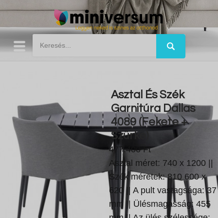
Asztal És Szék
Garnitúra Dallas
4089 (Fekete +
Szürke)
477.400 Ft
Asztal méret: 740 x 1200 ||
Szék méretek: 810 600 x
620 || A pult vastagsága: 37
mm || Ülésmagasság: 455
mm || Az ülés szélessége: