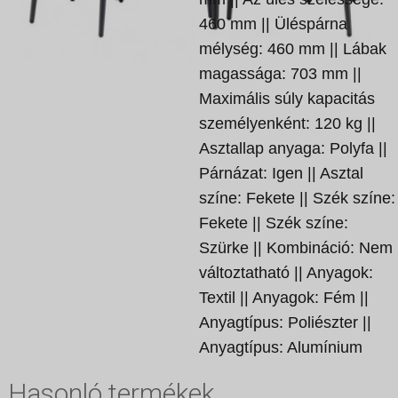
460 mm || Üléspárna
mélység: 460 mm || Lábak
magassága: 703 mm ||
Maximális súly kapacitás
személyenként: 120 kg ||
Asztallap anyaga: Polyfa ||
Párnázat: Igen || Asztal
színe: Fekete || Szék színe:
Fekete || Szék színe:
Szürke || Kombináció: Nem
változtatható || Anyagok:
Textil || Anyagok: Fém ||
Anyagtípus: Poliészter ||
Anyagtípus: Alumínium
Hasonló termékek