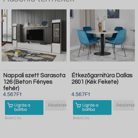
Nappali szett Sarasota
Étkezőgarnitúra Dallas
126 (Beton Fényes
2601 (Kék Fekete)
fehér)
4.567Ft
4.567Ft
Ugrás a
Részletek
Ugrás a
Részletek
boltba
boltba
Butor1.hu
Butor1.hu