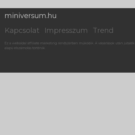
miniversum.hu
Kapcsolat
Impresszum
Trend
Ez a weboldal affiliate marketing rendszerben működik. A vásárlások után jutalék
alapú elszámolás történik.