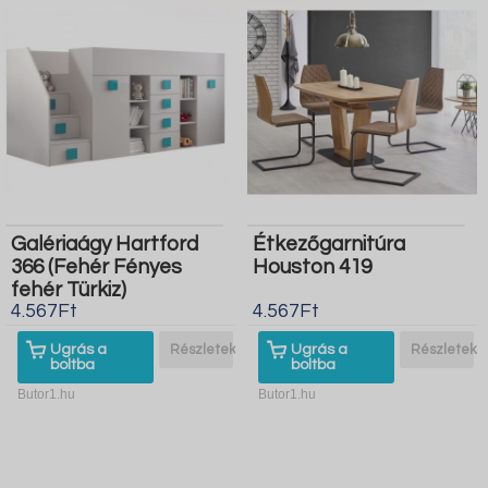
Galériaágy Hartford
Étkezőgarnitúra
366 (Fehér Fényes
Houston 419
fehér Türkiz)
4.567Ft
4.567Ft
Ugrás a
Részletek
Ugrás a
Részletek
boltba
boltba
Butor1.hu
Butor1.hu