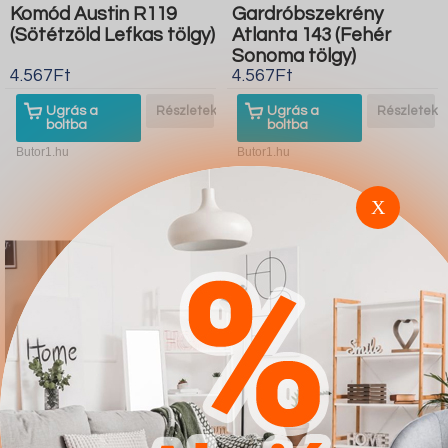
Komód Austin R119
Gardróbszekrény
(Sötétzöld Lefkas tölgy)
Atlanta 143 (Fehér
Sonoma tölgy)
4.567Ft
4.567Ft
Ugrás a
Részletek
Ugrás a
Részletek
boltba
boltba
Butor1.hu
Butor1.hu
X