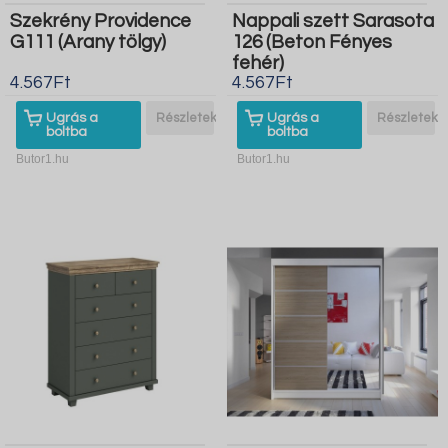
Szekrény Providence
Nappali szett Sarasota
G111 (Arany tölgy)
126 (Beton Fényes
fehér)
4.567Ft
4.567Ft
Ugrás a
Részletek
Ugrás a
Részletek
boltba
boltba
Butor1.hu
Butor1.hu