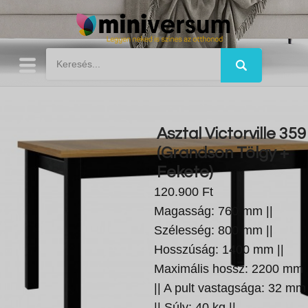
Asztal Victorville 359
(Grandson Tölgy +
Fekete)
120.900 Ft
Magasság: 760 mm ||
Szélesség: 800 mm ||
Hosszúság: 1400 mm ||
Maximális hossz: 2200 mm
|| A pult vastagsága: 32 mm
|| Súly: 40 kg ||