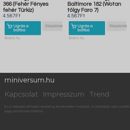
366 (Fehér Fényes
Baltimore 182 (Wotan
fehér Türkiz)
tölgy Faro 7)
4.567Ft
4.567Ft
Ugrás a
Részletek
Ugrás a
Részletek
boltba
boltba
Butor1.hu
Butor1.hu
miniversum.hu
Kapcsolat
Impresszum
Trend
Ez a weboldal affiliate marketing rendszerben működik. A vásárlások után jutalék
alapú elszámolás történik.