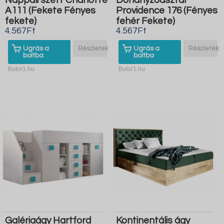
Nappali szett Charlotte
Dohányzóasztal
A111 (Fekete Fényes
Providence 176 (Fényes
fekete)
fehér Fekete)
4.567Ft
4.567Ft
Ugrás a
Részletek
Ugrás a
Részletek
boltba
boltba
Butor1.hu
Butor1.hu
Galériaágy Hartford
Kontinentális ágy