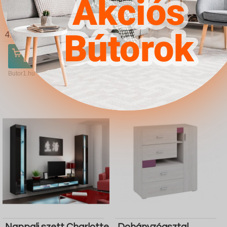
Étkezőgarnitúra Dallas
Étkezőgarnitúra Dallas
2601 (Kék Fekete)
2749 (Krém Fekete)
4.567Ft
4.567Ft
Ugrás a
Részletek
Ugrás a
Részletek
boltba
boltba
Butor1.hu
Butor1.hu