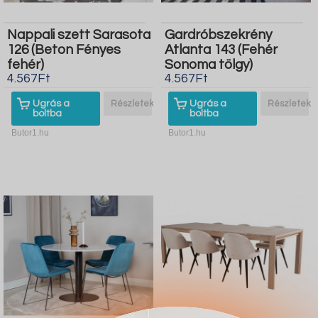
Nappali szett Sarasota
Gardróbszekrény
126 (Beton Fényes
Atlanta 143 (Fehér
fehér)
Sonoma tölgy)
4.567Ft
4.567Ft
Ugrás a
Részletek
Ugrás a
Részletek
boltba
boltba
Butor1.hu
Butor1.hu