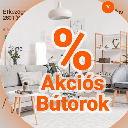
X
Étkezőgarnitúra Dallas
Étkezőgarnitúra Dallas
2601 (Kék Fekete)
2062
4.567Ft
4.567Ft
Ugrás a
Részletek
Ugrás a
Részletek
boltba
boltba
Butor1.hu
Butor1.hu