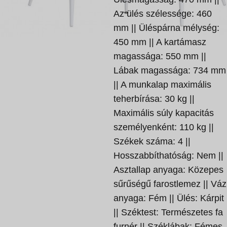
Az ülés szélessége: 460
mm || Üléspárna mélység:
450 mm || A kartámasz
magassága: 550 mm ||
Lábak magassága: 734 mm
|| A munkalap maximális
teherbírása: 30 kg ||
Maximális súly kapacitás
személyenként: 110 kg ||
Székek száma: 4 ||
Hosszabbíthatóság: Nem ||
Asztallap anyaga: Közepes
sűrűségű farostlemez || Váz
anyaga: Fém || Ülés: Kárpit
|| Széktest: Természetes fa
furnér || Széklábak: Fémes