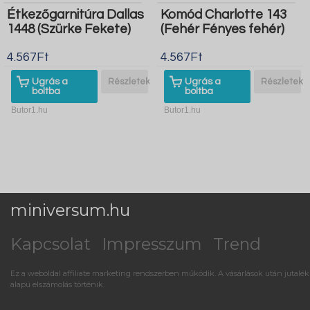
Étkezőgarnitúra Dallas
Komód Charlotte 143
1448 (Szürke Fekete)
(Fehér Fényes fehér)
4.567Ft
4.567Ft
Ugrás a
Részletek
Ugrás a
Részletek
boltba
boltba
Butor1.hu
Butor1.hu
miniversum.hu
Kapcsolat
Impresszum
Trend
Ez a weboldal affiliate marketing rendszerben működik. A vásárlások után jutalék
alapú elszámolás történik.