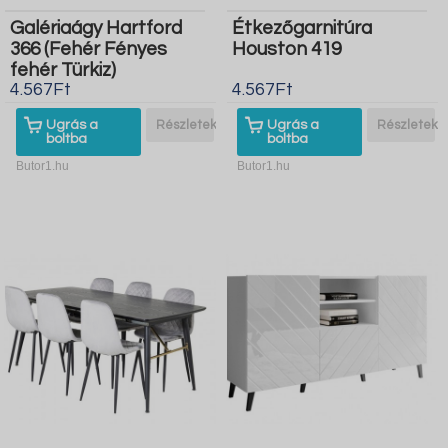
Galériaágy Hartford
Étkezőgarnitúra
366 (Fehér Fényes
Houston 419
fehér Türkiz)
4.567Ft
4.567Ft
Ugrás a
Részletek
Ugrás a
Részletek
boltba
boltba
Butor1.hu
Butor1.hu