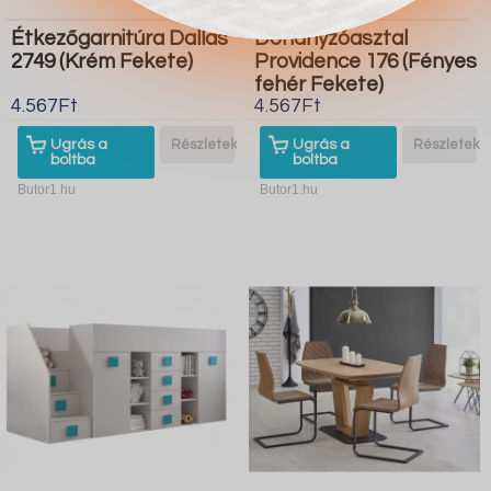
Étkezőgarnitúra Dallas
Dohányzóasztal
2749 (Krém Fekete)
Providence 176 (Fényes
fehér Fekete)
4.567Ft
4.567Ft
Ugrás a
Részletek
Ugrás a
Részletek
boltba
boltba
Butor1.hu
Butor1.hu