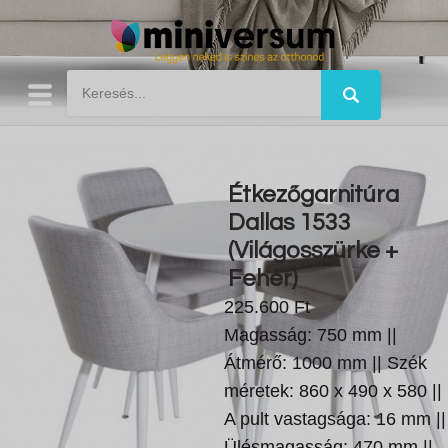
Étkezőgarnitúra
Dallas 1533
(Világosszürke +
Fehér)
225.600 Ft
Magasság: 750 mm ||
Átmérő: 1000 mm || Szék
méretek: 860 x 490 x 580 ||
A pult vastagsága: 16 mm ||
Ülésmagasság: 470 mm ||