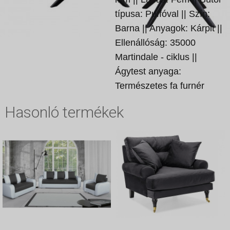
típusa: Puffóval || Szín:
Barna || Anyagok: Kárpit ||
Ellenállóság: 35000
Martindale - ciklus ||
Ágytest anyaga:
Természetes fa furnér
Hasonló termékek