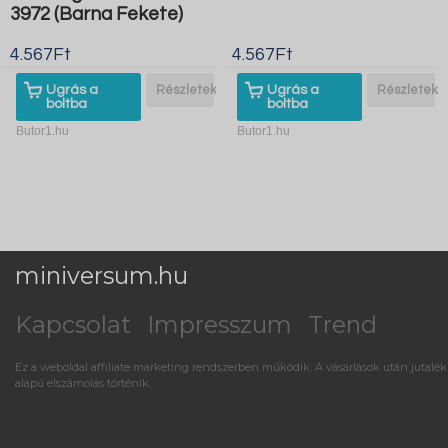
3972 (Barna Fekete)
4.567Ft
4.567Ft
Ugrás a
Részletek
Ugrás a
Részletek
boltba
boltba
Butor1.hu
Butor1.hu
miniversum.hu
Kapcsolat
Impresszum
Trend
Ez a weboldal affiliate marketing rendszerben működik. A vásárlások után jutalék
alapú elszámolás történik.