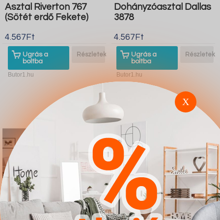
Asztal Riverton 767
Dohányzóasztal Dallas
(Sötét erdő Fekete)
3878
4.567Ft
4.567Ft
Ugrás a
Részletek
Ugrás a
Részletek
boltba
boltba
Butor1.hu
Butor1.hu
X