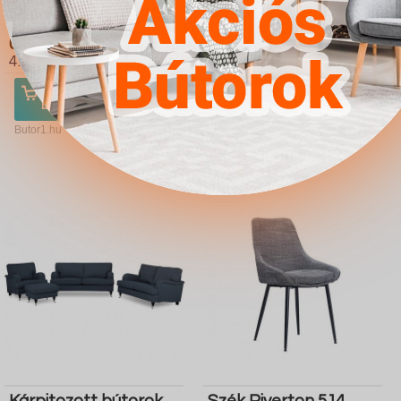
Kárpitozott bútorok
Karosszék Columbus
Providence 171 (Soft
176 (Country 3)
011 Lux 05)
4.567Ft
4.567Ft
Ugrás a
Részletek
Ugrás a
Részletek
boltba
boltba
Butor1.hu
Butor1.hu