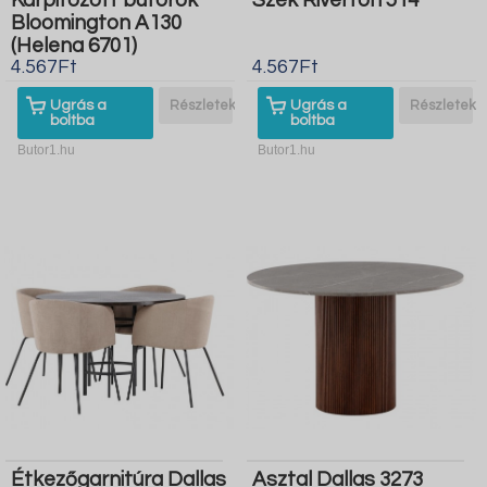
Kárpitozott bútorok
Szék Riverton 514
Bloomington A130
(Helena 6701)
4.567Ft
4.567Ft
Ugrás a
Részletek
Ugrás a
Részletek
boltba
boltba
Butor1.hu
Butor1.hu
Étkezőgarnitúra Dallas
Asztal Dallas 3273