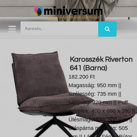
Karosszék Riverton
641 (Barna)
182.200 Ft
Magasság: 950 mm ||
Szélesség: 735 mm ||
Mélység: 920 mm || Puff
méretek: 400 x 600 x 380 ||
Ülésmagasság: 500 mm ||
Üléspárna mélység: 505
mm || Lábak: Fém || Bútor