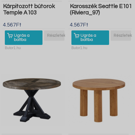
Kárpitozott bútorok
Karosszék Seattle E101
Temple A103
(Riviera_97)
4.567Ft
4.567Ft
Ugrás a
Részletek
Ugrás a
Részletek
boltba
boltba
Butor1.hu
Butor1.hu