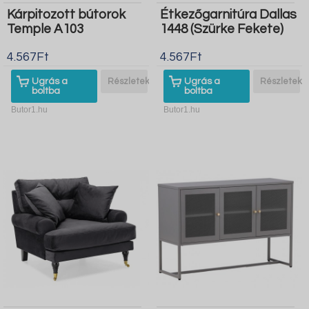
Kárpitozott bútorok
Étkezőgarnitúra Dallas
Temple A103
1448 (Szürke Fekete)
4.567Ft
4.567Ft
Ugrás a
Részletek
Ugrás a
Részletek
boltba
boltba
Butor1.hu
Butor1.hu