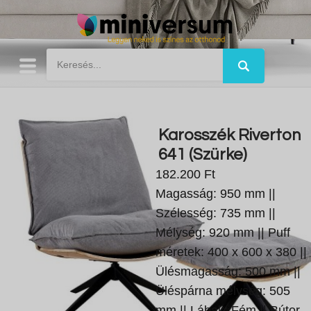
Karosszék Riverton
641 (Szürke)
182.200 Ft
Magasság: 950 mm ||
Szélesség: 735 mm ||
Mélység: 920 mm || Puff
méretek: 400 x 600 x 380 ||
Ülésmagasság: 500 mm ||
Üléspárna mélység: 505
mm || Lábak: Fém || Bútor