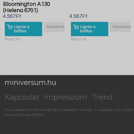
Bloomington A130
(Helena 6701)
4.567Ft
4.567Ft
Ugrás a
Részletek
Ugrás a
Részletek
boltba
boltba
Butor1.hu
Butor1.hu
miniversum.hu
Kapcsolat
Impresszum
Trend
Ez a weboldal affiliate marketing rendszerben működik. A vásárlások után jutalék
alapú elszámolás történik.