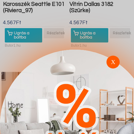
Karosszék Seattle E101
Vitrin Dallas 3182
(Riviera_97)
(Szürke)
4.567Ft
4.567Ft
Ugrás a
Részletek
Ugrás a
Részletek
boltba
boltba
Butor1.hu
Butor1.hu
X