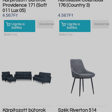
Kárpitozott bútorok
Karosszék Columbus
Providence 171 (Soft
176 (Country 3)
011 Lux 05)
4.567Ft
4.567Ft
Ugrás a
Részletek
Ugrás a
Részletek
boltba
boltba
Butor1.hu
Butor1.hu
Kárpitozott bútorok
Szék Riverton 514