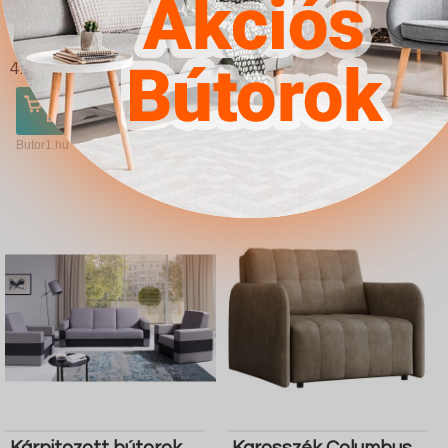
Étkezőgarnitúra Dallas
Asztal Riverton 767
2601 (Szürke Fekete)
(Sötét erdő Fekete)
4.567Ft
4.567Ft
Ugrás a
Részletek
Ugrás a
Részletek
boltba
boltba
Butor1.hu
Butor1.hu